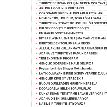
»
TÜRKİYE'DE İNSAN GELIŞİMİ NEDEN ÇOK YAVAŞ
»
AKLINIZA GÖZÜNÜZ GİBİ BAKIN
»
CORONANIN BİZDEN ALDIKLARI /KATTIKLARI
»
MEMLEKETİM, UMUDUM, TOPRAĞIM ADANA
»
TÜRKİYE'NİN STRATEJİK ÜSTÜNLÜĞÜ ÖNEMSE
»
BİR ŞEY DEĞİŞTİ, TÜRKİYE DEĞİŞTİ
»
EN HAKİKI DOST SAMİMİYETTİR
»
İHTİSASLAŞMA/UZMANLAŞMA ÇAĞI VE BİR ANI
»
BİREYSELDEN TOPLUMSALA GEÇİŞ
»
ALLAH, AKLINI KULLANMAYANLARI MAĞDUR E
»
ADANA VE TÜRKIYE'YE PAMUK DARBESİ
»
YENİ EKONOMİK PROGRAM
»
GENÇLİK GİDERSE NE HALE GELİRİZ ?
»
Peygamberimize Şikayet Mektubumdur
»
LÂYIK OLMAYAN BİRİNE GÖREV VERMEK ZULÜ
»
GENÇLER KİME OY VERECEK ?
»
BUGÜN GÜNLERDEN HÜSEYİN/KERBELA
»
DOGALGAZLA GELEN SORUMLULUK
»
DÜNYA İNSAN YETİŞTİRME SAVAŞI VERİYOR ! YA
»
ADANA O ESKİ GÜNLERİNİ ARIYOR
»
NASIL BİR TÜRKIYE İSTIYORUZ ?