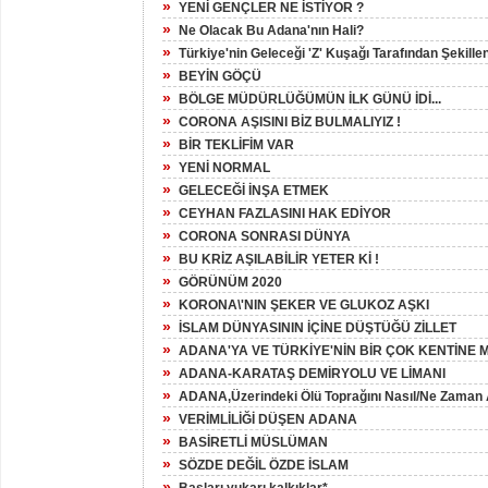
»
YENİ GENÇLER NE İSTİYOR ?
»
Ne Olacak Bu Adana'nın Hali?
»
Türkiye'nin Geleceği 'Z' Kuşağı Tarafından Şekill
»
BEYİN GÖÇÜ
»
BÖLGE MÜDÜRLÜĞÜMÜN İLK GÜNÜ İDİ...
»
CORONA AŞISINI BİZ BULMALIYIZ !
»
BİR TEKLİFİM VAR
»
YENİ NORMAL
»
GELECEĞİ İNŞA ETMEK
»
CEYHAN FAZLASINI HAK EDİYOR
»
CORONA SONRASI DÜNYA
»
BU KRİZ AŞILABİLİR YETER Kİ !
»
GÖRÜNÜM 2020
»
KORONA\'NIN ŞEKER VE GLUKOZ AŞKI
»
İSLAM DÜNYASININ İÇİNE DÜŞTÜĞÜ ZİLLET
»
ADANA'YA VE TÜRKİYE'NİN BİR ÇOK KENTİNE
»
ADANA-KARATAŞ DEMİRYOLU VE LİMANI
»
ADANA,Üzerindeki Ölü Toprağını Nasıl/Ne Zaman 
»
VERİMLİLİĞİ DÜŞEN ADANA
»
BASİRETLİ MÜSLÜMAN
»
SÖZDE DEĞİL ÖZDE İSLAM
»