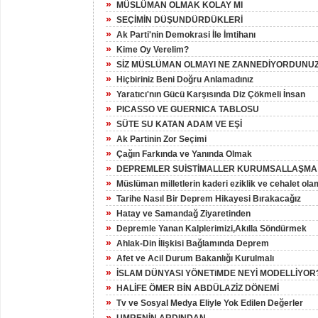
»
MÜSLÜMAN OLMAK KOLAY MI
»
SEÇİMİN DÜŞUNDÜRDÜKLERİ
»
Ak Parti'nin Demokrasi İle İmtihanı
»
Kime Oy Verelim?
»
SİZ MÜSLÜMAN OLMAYI NE ZANNEDİYORDUNU
»
Hiçbiriniz Beni Doğru Anlamadınız
»
Yaratıcı'nın Gücü Karşısında Diz Çökmeli İnsan
»
PICASSO VE GUERNICA TABLOSU
»
SÜTE SU KATAN ADAM VE EŞİ
»
Ak Partinin Zor Seçimi
»
Çağın Farkında ve Yanında Olmak
»
DEPREMLER SUİSTİMALLER KURUMSALLAŞMA
»
Müslüman milletlerin kaderi eziklik ve cehalet ola
»
Tarihe Nasıl Bir Deprem Hikayesi Bırakacağız
»
Hatay ve Samandağ Ziyaretinden
»
Depremle Yanan Kalplerimizi,Akılla Söndürmek
»
Ahlak-Din İlişkisi Bağlamında Deprem
»
Afet ve Acil Durum Bakanlığı Kurulmalı
»
İSLAM DÜNYASI YÖNETiMDE NEYİ MODELLİYOR
»
HALİFE ÖMER BİN ABDÜLAZİZ DÖNEMİ
»
Tv ve Sosyal Medya Eliyle Yok Edilen Değerler
»