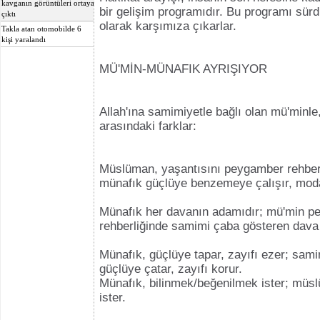
kavganın görüntüleri ortaya
bir gelişim programıdır. Bu programı sürdür
çıktı
olarak karşımıza çıkarlar.
Takla atan otomobilde 6
kişi yaralandı
MÜ'MİN-MÜNAFIK AYRIŞIYOR
Allah'ına samimiyetle bağlı olan mü'minle
arasındaki farklar:
Müslüman, yaşantısını peygamber rehberl
münafık güçlüye benzemeye çalışır, moday
Münafık her davanın adamıdır; mü'min p
rehberliğinde samimi çaba gösteren dava e
Münafık, güçlüye tapar, zayıfı ezer; sam
güçlüye çatar, zayıfı korur.
Münafık, bilinmek/beğenilmek ister; müs
ister.