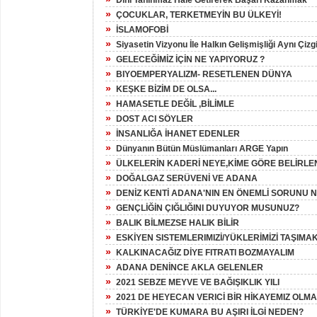
Dini Tanınmaz Hale Getirerek Başarı Kazanmak
»
ÇOCUKLAR, TERKETMEYİN BU ÜLKEYİ!
»
İSLAMOFOBİ
»
Siyasetin Vizyonu İle Halkın Gelişmişliği Aynı Çizg
»
GELECEĞİMİZ İÇİN NE YAPIYORUZ ?
»
BIYOEMPERYALIZM- RESETLENEN DÜNYA
»
KEŞKE BİZİM DE OLSA...
»
HAMASETLE DEĞİL ,BİLİMLE
»
DOST ACI SÖYLER
»
İNSANLIĞA İHANET EDENLER
»
Dünyanın Bütün Müslümanları ARGE Yapın
»
ÜLKELERİN KADERİ NEYE,KİME GÖRE BELİRLE
»
DOĞALGAZ SERÜVENİ VE ADANA
»
DENİZ KENTİ ADANA'NIN EN ÖNEMLİ SORUNU N
»
GENÇLİĞİN ÇIĞLIĞINI DUYUYOR MUSUNUZ?
»
BALIK BİLMEZSE HALIK BİLİR
»
ESKİYEN SISTEMLERIMIZİ/YÜKLERİMİZİ TAŞIMA
»
KALKINACAĞIZ DİYE FITRATI BOZMAYALIM
»
ADANA DENİNCE AKLA GELENLER
»
2021 SEBZE MEYVE VE BAĞIŞIKLIK YILI
»
2021 DE HEYECAN VERICİ BİR HİKAYEMIZ OLMA
»
TÜRKİYE'DE KUMARA BU AŞIRI İLGİ NEDEN?