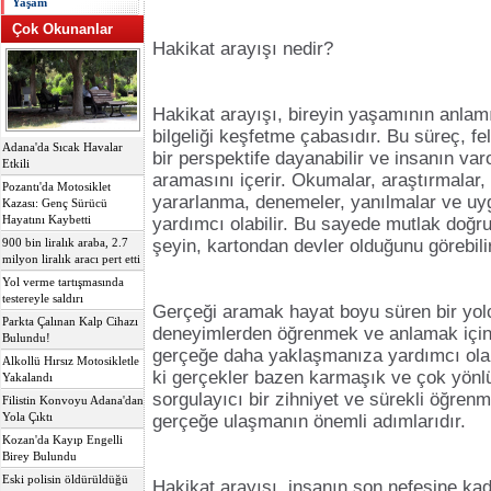
Yaşam
Çok Okunanlar
Hakikat arayışı nedir?
Hakikat arayışı, bireyin yaşamının anlamı
bilgeliği keşfetme çabasıdır. Bu süreç, fel
Adana'da Sıcak Havalar
bir perspektife dayanabilir ve insanın va
Etkili
aramasını içerir. Okumalar, araştırmalar
Pozantı'da Motosiklet
yararlanma, denemeler, yanılmalar ve u
Kazası: Genç Sürücü
Hayatını Kaybetti
yardımcı olabilir. Bu sayede mutlak doğru
şeyin, kartondan devler olduğunu görebilir
900 bin liralık araba, 2.7
milyon liralık aracı pert etti
Yol verme tartışmasında
testereyle saldırı
Gerçeği aramak hayat boyu süren bir yolc
Parkta Çalınan Kalp Cihazı
deneyimlerden öğrenmek ve anlamak için
Bulundu!
gerçeğe daha yaklaşmanıza yardımcı olab
Alkollü Hırsız Motosikletle
ki gerçekler bazen karmaşık ve çok yönlü ol
Yakalandı
sorgulayıcı bir zihniyet ve sürekli öğrenm
Filistin Konvoyu Adana'dan
Yola Çıktı
gerçeğe ulaşmanın önemli adımlarıdır.
Kozan'da Kayıp Engelli
Birey Bulundu
Eski polisin öldürüldüğü
Hakikat arayışı, insanın son nefesine kad