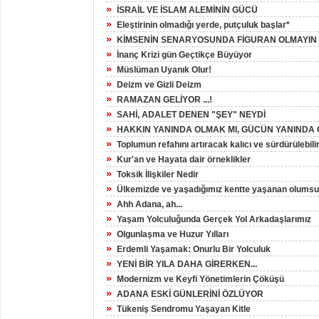
»
İSRAİL VE İSLAM ALEMİNİN GÜCÜ
»
Eleştirinin olmadığı yerde, putçuluk başlar*
»
KİMSENİN SENARYOSUNDA FİGURAN OLMAYIN
»
İnanç Krizi gün Geçtikçe Büyüyor
»
Müslüman Uyanık Olur!
»
Deizm ve Gizli Deizm
»
RAMAZAN GELİYOR ...!
»
SAHİ, ADALET DENEN "ŞEY" NEYDİ
»
HAKKIN YANINDA OLMAK MI, GÜCÜN YANINDA 
»
Toplumun refahını artıracak kalıcı ve sürdürülebili
»
Kur'an ve Hayata dair örneklikler
»
Toksik İlişkiler Nedir
»
Ülkemizde ve yaşadığımız kentte yaşanan olumsu
»
Ahh Adana, ah...
»
Yaşam Yolculuğunda Gerçek Yol Arkadaşlarımız
»
Olgunlaşma ve Huzur Yılları
»
Erdemli Yaşamak: Onurlu Bir Yolculuk
»
YENİ BİR YILA DAHA GİRERKEN...
»
Modernizm ve Keyfi Yönetimlerin Çöküşü
»
ADANA ESKİ GÜNLERİNİ ÖZLÜYOR
»
Tükeniş Sendromu Yaşayan Kitle