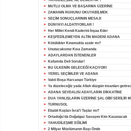
YAHUDİLEŞME NE DEMEKTİR ?
»
MUTLU OLMA VE BAŞARMA ÜZERİNE
»
ZAMANIN RUHUNU OKUYABİLMEK
»
SEÇİM SONUÇLARININ MESAJI
»
DÜNYAYI ALDATIYORLAR !
»
Her Millet Kendi Kaderini İnşaa Eder
»
KEŞFEDİLEMEYEN ALTIN MADENİ ADANA
»
Kötülükler Kınamakla azalır mı?
»
Unutacaksınız Kısa Zamanda
»
ADAYLARDAN İSTENENLER
»
Kafamda Deli Sorular!
»
BU ÜLKENİN GELECEĞİ KAÇIYOR!
»
YEREL SEÇİMLER VE ADANA
»
Vakti Boşa Harcanan Türkiye
»
Ya düzeleceğiz yada Allah düzgün insanları getire
»
ADANA SEVDALISI ADAYLARIN DİKKATİNE
»
DUA YANLIŞLARIN ÜZERİNE ŞAL GİBİ SERİLİR M
»
TURNUSOL
»
Ebabil Kuşları İsral'i Taşlar mı?
»
Ortadoğu'da Doğalgaz Savaşını Kim Kazanacak
»
YAHUDİLEŞME EĞİLİMİ
»
2 Milyar Müslümanın Başı Önde