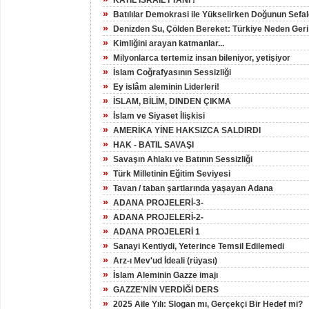
KATİL İSRAİL'İ TANI !
»
Batılılar Demokrasi ile Yükselirken Doğunun Sefal
»
Denizden Su, Çölden Bereket: Türkiye Neden Geri
»
Kimliğini arayan katmanlar...
»
Milyonlarca tertemiz insan bileniyor, yetişiyor
»
İslam Coğrafyasının Sessizliği
»
Ey islâm aleminin Liderleri!
»
İSLAM, BİLİM, DINDEN ÇIKMA
»
İslam ve Siyaset İlişkisi
»
AMERİKA YİNE HAKSIZCA SALDIRDI
»
HAK - BATIL SAVAŞI
»
Savaşın Ahlakı ve Batının Sessizliği
»
Türk Milletinin Eğitim Seviyesi
»
Tavan / taban şartlarında yaşayan Adana
»
ADANA PROJELERİ-3-
»
ADANA PROJELERİ-2-
»
ADANA PROJELERİ 1
»
Sanayi Kentiydi, Yeterince Temsil Edilemedi
»
Arz-ı Mev'ud İdeali (rüyası)
»
İslam Aleminin Gazze imajı
»
GAZZE'NİN VERDİĞİ DERS
»
2025 Aile Yılı: Slogan mı, Gerçekçi Bir Hedef mi?