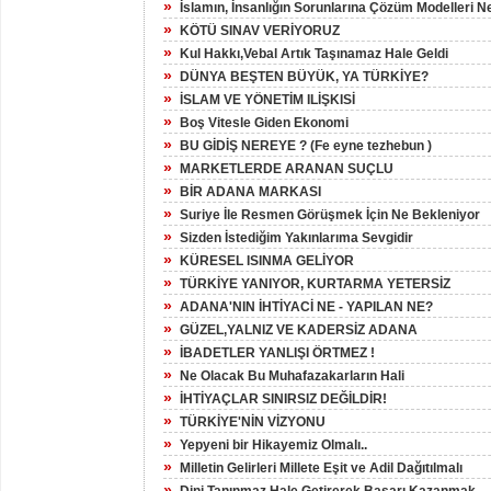
»
İslamın, İnsanlığın Sorunlarına Çözüm Modelleri N
»
KÖTÜ SINAV VERİYORUZ
»
Kul Hakkı,Vebal Artık Taşınamaz Hale Geldi
»
DÜNYA BEŞTEN BÜYÜK, YA TÜRKİYE?
»
İSLAM VE YÖNETİM ILİŞKISİ
»
Boş Vitesle Giden Ekonomi
»
BU GİDİŞ NEREYE ? (Fe eyne tezhebun )
»
MARKETLERDE ARANAN SUÇLU
»
BİR ADANA MARKASI
»
Suriye İle Resmen Görüşmek İçin Ne Bekleniyor
»
Sizden İstediğim Yakınlarıma Sevgidir
»
KÜRESEL ISINMA GELİYOR
»
TÜRKİYE YANIYOR, KURTARMA YETERSİZ
»
ADANA'NIN İHTİYACİ NE - YAPILAN NE?
»
GÜZEL,YALNIZ VE KADERSİZ ADANA
»
İBADETLER YANLIŞI ÖRTMEZ !
»
Ne Olacak Bu Muhafazakarların Hali
»
İHTİYAÇLAR SINIRSIZ DEĞİLDİR!
»
TÜRKİYE'NİN VİZYONU
»
Yepyeni bir Hikayemiz Olmalı..
»
Milletin Gelirleri Millete Eşit ve Adil Dağıtılmalı
»