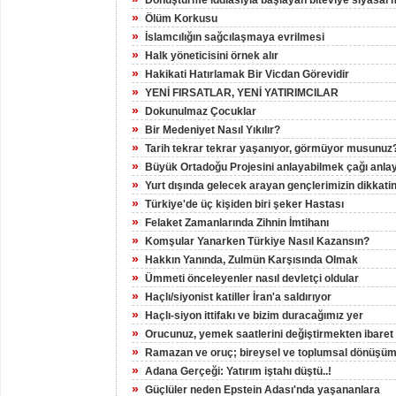
Dönüştürme iddiasıyla başlayan biteviye siyasal 
»
Ölüm Korkusu
»
İslamcılığın sağcılaşmaya evrilmesi
»
Halk yöneticisini örnek alır
»
Hakikati Hatırlamak Bir Vicdan Görevidir
»
YENİ FIRSATLAR, YENİ YATIRIMCILAR
»
Dokunulmaz Çocuklar
»
Bir Medeniyet Nasıl Yıkılır?
»
Tarih tekrar tekrar yaşanıyor, görmüyor musunuz
»
Büyük Ortadoğu Projesini anlayabilmek çağı anlay
»
Yurt dışında gelecek arayan gençlerimizin dikkatin
»
Türkiye'de üç kişiden biri şeker Hastası
»
Felaket Zamanlarında Zihnin İmtihanı
»
Komşular Yanarken Türkiye Nasıl Kazansın?
»
Hakkın Yanında, Zulmün Karşısında Olmak
»
Ümmeti önceleyenler nasıl devletçi oldular
»
Haçlı/siyonist katiller İran'a saldırıyor
»
Haçlı-siyon ittifakı ve bizim duracağımız yer
»
Orucunuz, yemek saatlerini değiştirmekten ibaret
»
Ramazan ve oruç; bireysel ve toplumsal dönüşüm 
»
Adana Gerçeği: Yatırım iştahı düştü..!
»
Güçlüler neden Epstein Adası'nda yaşananlara