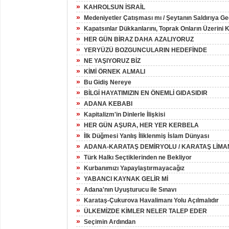
»
KAHROLSUN İSRAİL
»
Medeniyetler Çatışması mı / Şeytanın Saldırıya G
»
Kapatsınlar Dükkanlarını, Toprak Onların Üzerini
»
HER GÜN BİRAZ DAHA AZALIYORUZ
»
YERYÜZÜ BOZGUNCULARIN HEDEFİNDE
»
NE YAŞIYORUZ BİZ
»
KİMİ ÖRNEK ALMALI
»
Bu Gidiş Nereye
»
BİLGİ HAYATIMIZIN EN ÖNEMLİ GIDASIDIR
»
ADANA KEBABI
»
Kapitalizm'in Dinlerle İlişkisi
»
HER GÜN AŞURA, HER YER KERBELA
»
İlk Düğmesi Yanlış İliklenmiş İslam Dünyası
»
ADANA-KARATAŞ DEMİRYOLU / KARATAŞ LİMA
»
Türk Halkı Seçtiklerinden ne Bekliyor
»
Kurbanımızı Yapaylaştırmayacağız
»
YABANCI KAYNAK GELİR Mİ
»
Adana'nın Uyuşturucu ile Sınavı
»
Karataş-Çukurova Havalimanı Yolu Açılmalıdır
»
ÜLKEMİZDE KİMLER NELER TALEP EDER
»
Seçimin Ardından