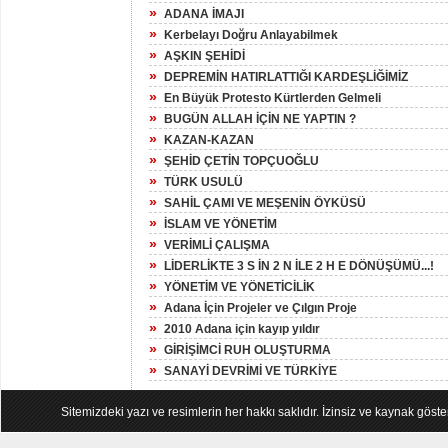
»
ADANA İMAJI
»
Kerbelayı Doğru Anlayabilmek
»
AŞKIN ŞEHİDİ
»
DEPREMİN HATIRLATTIĞI KARDEŞLİĞİMİZ
»
En Büyük Protesto Kürtlerden Gelmeli
»
BUGÜN ALLAH İÇİN NE YAPTIN ?
»
KAZAN-KAZAN
»
ŞEHİD ÇETİN TOPÇUOĞLU
»
TÜRK USULÜ
»
SAHİL ÇAMI VE MEŞENİN ÖYKÜSÜ
»
İSLAM VE YÖNETİM
»
VERİMLİ ÇALIŞMA
»
LİDERLİKTE 3 S İN 2 N İLE 2 H E DÖNÜŞÜMÜ...!
»
YÖNETİM VE YÖNETİCİLİK
»
Adana İçin Projeler ve Çılgın Proje
»
2010 Adana için kayıp yıldır
»
GİRİŞİMCİ RUH OLUŞTURMA
»
SANAYİ DEVRİMİ VE TÜRKİYE
Sitemizdeki yazı ve resimlerin her hakkı saklıdır. İzinsiz ve kaynak göst