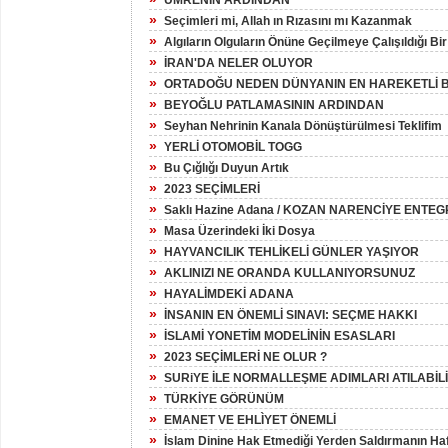
UMRENİN ARDINDAN
»
Seçimleri mi, Allah ın Rızasını mı Kazanmak
»
Algıların Olguların Önüne Geçilmeye Çalışıldığı Bi
»
İRAN'DA NELER OLUYOR
»
ORTADOĞU NEDEN DÜNYANIN EN HAREKETLİ B
»
BEYOĞLU PATLAMASININ ARDINDAN
»
Seyhan Nehrinin Kanala Dönüştürülmesi Teklifim
»
YERLİ OTOMOBİL TOGG
»
Bu Çığlığı Duyun Artık
»
2023 SEÇİMLERİ
»
Saklı Hazine Adana / KOZAN NARENCİYE ENTEG
»
Masa Üzerindeki İki Dosya
»
HAYVANCILIK TEHLİKELİ GÜNLER YAŞIYOR
»
AKLINIZI NE ORANDA KULLANIYORSUNUZ
»
HAYALİMDEKİ ADANA
»
İNSANIN EN ÖNEMLİ SINAVI: SEÇME HAKKI
»
İSLAMİ YONETİM MODELİNİN ESASLARI
»
2023 SEÇİMLERİ NE OLUR ?
»
SURiYE İLE NORMALLEŞME ADIMLARI ATILABİLİ
»
TÜRKİYE GÖRÜNÜM
»
EMANET VE EHLÌYET ÖNEMLİ
»
İslam Dinine Hak Etmediği Yerden Saldırmanın Hafi