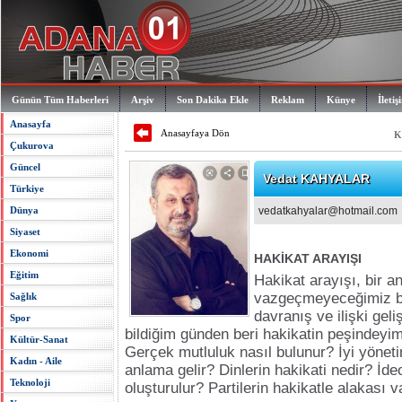
Günün Tüm Haberleri
Arşiv
Son Dakika Ekle
Reklam
Künye
İletiş
Anasayfa
Anasayfaya Dön
K
Çukurova
Güncel
Vedat KAHYALAR
Türkiye
Dünya
vedatkahyalar@hotmail.com
Siyaset
Ekonomi
HAKİKAT ARAYIŞI
Eğitim
Hakikat arayışı, bir an
vazgeçmeyeceğimiz b
Sağlık
davranış ve ilişki gel
Spor
bildiğim günden beri hakikatin peşindeyi
Kültür-Sanat
Gerçek mutluluk nasıl bulunur? İyi yönet
Kadın - Aile
anlama gelir? Dinlerin hakikati nedir? İde
Teknoloji
oluşturulur? Partilerin hakikatle alakası 