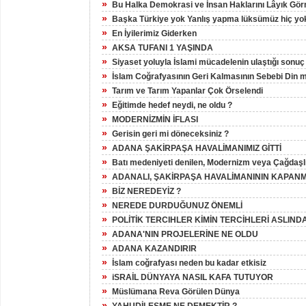
»
Bu Halka Demokrasi ve İnsan Haklarını Lâyık Gör
»
Başka Türkiye yok Yanlış yapma lüksümüz hiç yo
»
En İyilerimiz Giderken
»
AKSA TUFANI 1 YAŞINDA
»
Siyaset yoluyla İslami mücadelenin ulaştığı sonuç
»
İslam Coğrafyasının Geri Kalmasının Sebebi Din mi
»
Tarım ve Tarım Yapanlar Çok Örselendi
»
Eğitimde hedef neydi, ne oldu ?
»
MODERNİZMİN İFLASI
»
Gerisin geri mi döneceksiniz ?
»
ADANA ŞAKİRPAŞA HAVALİMANIMIZ GİTTİ
»
Batı medeniyeti denilen, Modernizm veya Çağdaşl
»
ADANALI, ŞAKİRPAŞA HAVALİMANININ KAPANM
»
BİZ NEREDEYİZ ?
»
NEREDE DURDUĞUNUZ ÖNEMLİ
»
POLİTİK TERCIHLER KİMİN TERCİHLERİ ASLIND
»
ADANA'NIN PROJELERİNE NE OLDU
»
ADANA KAZANDIRIR
»
İslam coğrafyası neden bu kadar etkisiz
»
iSRAİL DÜNYAYA NASIL KAFA TUTUYOR
»
Müslümana Reva Görülen Dünya
»