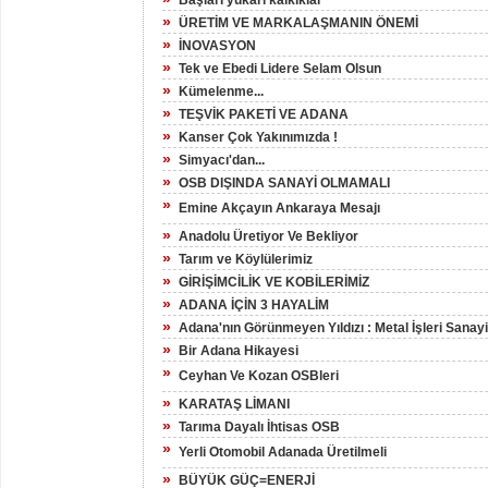
Başları yukarı kalkıklar*
»
ÜRETİM VE MARKALAŞMANIN ÖNEMİ
»
İNOVASYON
»
Tek ve Ebedi Lidere Selam Olsun
»
Kümelenme...
»
TEŞVİK PAKETİ VE ADANA
»
Kanser Çok Yakınımızda !
»
Simyacı'dan...
»
OSB DIŞINDA SANAYİ OLMAMALI
»
Emine Akçayın Ankaraya Mesajı
»
Anadolu Üretiyor Ve Bekliyor
»
Tarım ve Köylülerimiz
»
GİRİŞİMCİLİK VE KOBİLERİMİZ
»
ADANA İÇİN 3 HAYALİM
»
Adana'nın Görünmeyen Yıldızı : Metal İşleri Sanayi
»
Bir Adana Hikayesi
»
Ceyhan Ve Kozan OSBleri
»
KARATAŞ LİMANI
»
Tarıma Dayalı İhtisas OSB
»
Yerli Otomobil Adanada Üretilmeli
»
BÜYÜK GÜÇ=ENERJİ