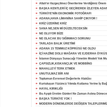
»
Allah'ın Vazgeçilmez Önerilerine Verdiğimiz Önem N
»
BAŞKA KENTLERİ İÇ GEÇİREREK İZLEYEN ADA
»
TÜRKİYE'NİN EKONOMİK FOTOĞRAFI
»
ADANA,HAVA LİMANİNA SAHİP ÇIKIYOR !
»
KRİZ ÜZERİNE KRİZ
»
SANA NE,SEN Mİ DÜZELTECEKSİN
»
NE OLUYOR BİZE
»
NE OLACAK BU SIĞINMACI SORUNU
»
TARLADA BALIK ÜRETİMİ
»
ADANA 15 TEMMUZ KÖPRÜSÜ NE OLDU
»
İÇİ HAZİNE DOLU MAĞARA VE EJDERHA ÖYKÜ
»
İslamın Dünyaya Sunacağı Yönetim Modeli Yok M
»
ÇAPSIZLIK,KISKANÇLIK VE MOBBİNG
»
MAHALLEYİ TERK ETMEK
»
UNUTULMAZ BİR ANI
»
Toplumun Evrensel Değerlerle Alakâsı
»
Kurtuluşun Yüzüncü Yılında Kutlama Yerine İş Bağ
»
HAYAL KIRIKLIĞI
»
Bu Ayıplı Üretim Günleri Ne Zaman Aslına Dönec
»
BAŞKA TÜRKİYE YOK !
»
MODERN DÖNEMLERDE DEĞİŞEN TALEPLERIMİ