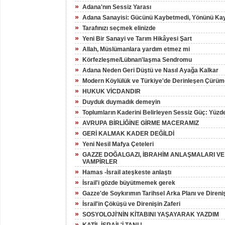
»
Adana'nın Sessiz Yarası
»
Adana Sanayisi: Gücünü Kaybetmedi, Yönünü Kay
»
Tarafınızı seçmek elinizde
»
Yeni Bir Sanayi ve Tarım Hikâyesi Şart
»
Allah, Müslümanlara yardım etmez mi
»
Körfezleşme/Lübnan'laşma Sendromu
»
Adana Neden Geri Düştü ve Nasıl Ayağa Kalkar
»
Modern Köylülük ve Türkiye'de Derinleşen Çürüm
»
HUKUK VİCDANDIR
»
Duyduk duymadık demeyin
»
Toplumların Kaderini Belirleyen Sessiz Güç: Yüzde
»
AVRUPA BİRLİĞİNE GİRME MACERAMIZ
»
GERİ KALMAK KADER DEĞİLDİ
»
Yeni Nesil Mafya Çeteleri
»
GAZZE DOĞALGAZI, İBRAHİM ANLAŞMALARI V
VAMPİRLER
»
Hamas -İsrail ateşkeste anlaştı
»
İsrail'i gözde büyütmemek gerek
»
Gazze'de Soykırımın Tarihsel Arka Planı ve Direni
»
İsrail'in Çöküşü ve Direnişin Zaferi
»
SOSYOLOJİ'NİN KİTABINI YAŞAYARAK YAZDIM
»