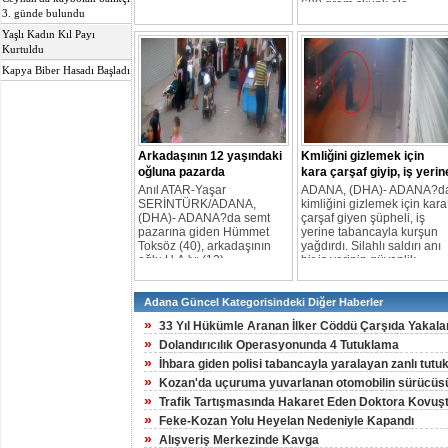
600 gram skunk ele
3. günde bulundu
geçirildi. Gözaltına alınan
sürücü A.C.K. tutuklandı,
Yaşlı Kadın Kıl Payı
yanındaki S.Ç. isimli kadın
Kurtuldu
adli kontrolle serbest kaldı.
Kapya Biber Hasadı Başladı
Arkadaşının 12 yaşındaki
Kmliğini gizlemek için
oğluna pazarda
kara çarşaf giyip, iş yerin
yankesicilik yaptırdı
kurşun yağdırdı
Anıl ATAR-Yaşar
ADANA, (DHA)- ADANA?d
SERİNTÜRK/ADANA,
kimliğini gizlemek için kara
(DHA)- ADANA?da semt
çarşaf giyen şüpheli, iş
pazarına giden Hümmet
yerine tabancayla kurşun
Toksöz (40), arkadaşının
yağdırdı. Silahlı saldırı anı
oğlu U.A.'yı (12)
bir iş yerinin güvenlik
yönlendirerek, alışveriş
kamerasına yansıdı.
yapan Fatma B.'nin bebek
arabasındaki cep telefonu
Adana Güncel Kategorisindeki Diğer Haberler
ile 140 avroyu yankesicilik
»
33 Yıl Hükümle Aranan İlker Cöddü Çarşıda Yakala
yöntemiyle çaldırdı.
»
Dolandırıcılık Operasyonunda 4 Tutuklama
»
İhbara giden polisi tabancayla yaralayan zanlı tutu
»
Kozan'da uçuruma yuvarlanan otomobilin sürücüsü
»
Trafik Tartışmasında Hakaret Eden Doktora Kovuş
»
Feke-Kozan Yolu Heyelan Nedeniyle Kapandı
»
Alışveriş Merkezinde Kavga