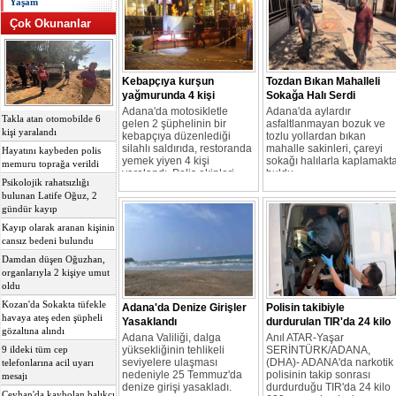
Yaşam
Çok Okunanlar
Kebapçıya kurşun
Tozdan Bıkan Mahalleli
yağmurunda 4 kişi
Sokağa Halı Serdi
yaralandı
Adana'da motosikletle
Adana'da aylardır
Takla atan otomobilde 6
gelen 2 şüphelinin bir
asfaltlanmayan bozuk ve
kişi yaralandı
kebapçıya düzenlediği
tozlu yollardan bıkan
silahlı saldırıda, restoranda
mahalle sakinleri, çareyi
Hayatını kaybeden polis
yemek yiyen 4 kişi
sokağı halılarla kaplamakt
memuru toprağa verildi
yaralandı. Polis ekipleri,
buldu.
Psikolojik rahatsızlığı
kaçan şüphelileri
bulunan Latife Oğuz, 2
yakalamak için geniş çaplı
gündür kayıp
çalışma başlattı.
Kayıp olarak aranan kişinin
cansız bedeni bulundu
Damdan düşen Oğuzhan,
organlarıyla 2 kişiye umut
oldu
Kozan'da Sokakta tüfekle
Adana'da Denize Girişler
Polisin takibiyle
havaya ateş eden şüpheli
Yasaklandı
durdurulan TIR'da 24 kilo
gözaltına alındı
skunk ele geçirildi
Adana Valiliği, dalga
Anıl ATAR-Yaşar
yüksekliğinin tehlikeli
SERİNTÜRK/ADANA,
9 ildeki tüm cep
seviyelere ulaşması
(DHA)- ADANA'da narkotik
telefonlarına acil uyarı
nedeniyle 25 Temmuz'da
polisinin takip sonrası
mesajı
denize girişi yasakladı.
durdurduğu TIR'da 24 kilo
Ceyhan'da kaybolan balıkçı