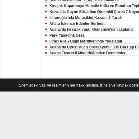
Adana'da Hırsızlık: 2 Şüpheli Tutuklandı
»
Kavşak Kapatmaya Mahalle Halkı ve Esnaftan Tep
»
Kozan'da Koyun Sürüsüne Otomobil Çarptı 7 Koyun
»
İmamoğlu'nda Motosiklet Kazası: 3 Yaralı
»
Atlara İşkence Edenler Serbest
»
Adana'da hırsızlık yaptı, Osmaniye'de yakalandı
»
Park Yasağına Ceza
»
Firari Aile Yangın Merdiveninde Yakalandı
»
Adana'da Uyuşturucu Operasyonu: 335 Bin Hap Ele
»
Adana Ticaret İl Müdürlüğünden Denetimler
Sitemizdeki yazı ve resimlerin her hakkı saklıdır. İzinsiz ve kaynak göst