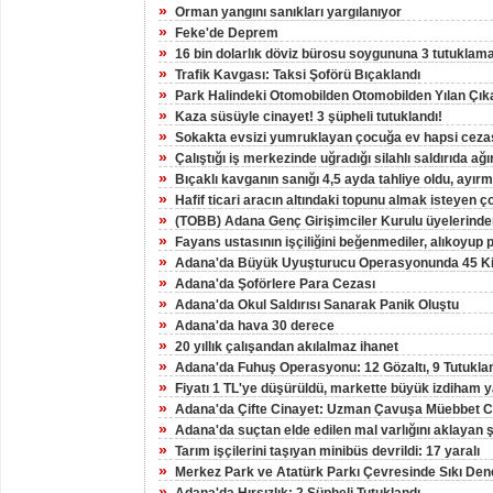
»
Orman yangını sanıkları yargılanıyor
»
Feke'de Deprem
»
16 bin dolarlık döviz bürosu soygununa 3 tutuklam
»
Trafik Kavgası: Taksi Şoförü Bıçaklandı
»
Park Halindeki Otomobilden Otomobilden Yılan Çıka
»
Kaza süsüyle cinayet! 3 şüpheli tutuklandı!
»
Sokakta evsizi yumruklayan çocuğa ev hapsi ceza
»
Çalıştığı iş merkezinde uğradığı silahlı saldırıda ağı
»
Bıçaklı kavganın sanığı 4,5 ayda tahliye oldu, ayırm
»
Hafif ticari aracın altındaki topunu almak isteyen ç
»
(TOBB) Adana Genç Girişimciler Kurulu üyelerinden
»
Fayans ustasının işçiliğini beğenmediler, alıkoyup p
»
Adana'da Büyük Uyuşturucu Operasyonunda 45 Kişi
»
Adana'da Şoförlere Para Cezası
»
Adana'da Okul Saldırısı Sanarak Panik Oluştu
»
Adana'da hava 30 derece
»
20 yıllık çalışandan akılalmaz ihanet
»
Adana'da Fuhuş Operasyonu: 12 Gözaltı, 9 Tutukl
»
Fiyatı 1 TL'ye düşürüldü, markette büyük izdiham 
»
Adana'da Çifte Cinayet: Uzman Çavuşa Müebbet C
»
Adana'da suçtan elde edilen mal varlığını aklayan 
»
Tarım işçilerini taşıyan minibüs devrildi: 17 yaralı
»
Merkez Park ve Atatürk Parkı Çevresinde Sıkı Den
»