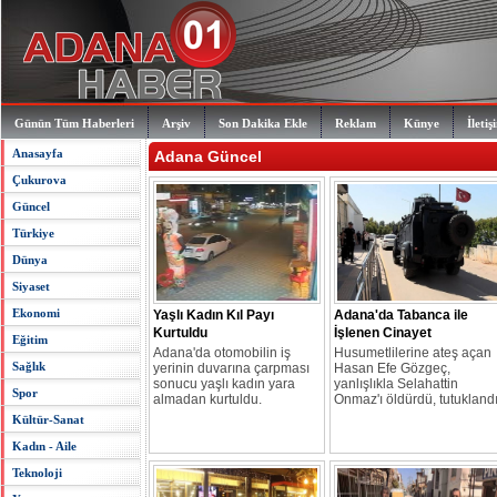
Günün Tüm Haberleri
Arşiv
Son Dakika Ekle
Reklam
Künye
İletiş
Anasayfa
Adana Güncel
Çukurova
Güncel
Türkiye
Dünya
Siyaset
Ekonomi
Yaşlı Kadın Kıl Payı
Adana'da Tabanca ile
Kurtuldu
İşlenen Cinayet
Eğitim
Adana'da otomobilin iş
Husumetlilerine ateş açan
Sağlık
yerinin duvarına çarpması
Hasan Efe Gözgeç,
sonucu yaşlı kadın yara
yanlışlıkla Selahattin
Spor
almadan kurtuldu.
Onmaz'ı öldürdü, tutuklandı
Kültür-Sanat
Kadın - Aile
Teknoloji