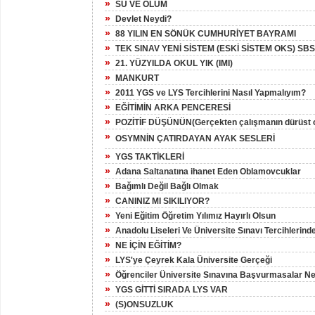
»
SU VE ÖLÜM
»
Devlet Neydi?
»
88 YILIN EN SÖNÜK CUMHURİYET BAYRAMI
»
TEK SINAV YENİ SİSTEM (ESKİ SİSTEM OKS) SBS
»
21. YÜZYILDA OKUL YIK (IMI)
»
MANKURT
»
2011 YGS ve LYS Tercihlerini Nasıl Yapmalıyım?
»
EĞİTİMİN ARKA PENCERESİ
»
POZİTİF DÜŞÜNÜN(Gerçekten çalışmanın dürüst ol
»
OSYMNİN ÇATIRDAYAN AYAK SESLERİ
»
YGS TAKTİKLERİ
»
Adana Saltanatına ihanet Eden Oblamovcuklar
»
Bağımlı Değil Bağlı Olmak
»
CANINIZ MI SIKILIYOR?
»
Yeni Eğitim Öğretim Yılımız Hayırlı Olsun
»
Anadolu Liseleri Ve Üniversite Sınavı Tercihlerind
»
NE İÇİN EĞİTİM?
»
LYS'ye Çeyrek Kala Üniversite Gerçeği
»
Öğrenciler Üniversite Sınavına Başvurmasalar Ne
»
YGS GİTTİ SIRADA LYS VAR
»
(S)ONSUZLUK