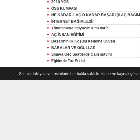
»
2010 YGS
»
ÖSS KUMPASI
»
NE KADAR İLAÇ O KADAR BAŞARI (İLAÇ BAĞIML
»
İNTERNET BAĞIMLILIĞI
»
Yönetilmeye İhtiyacımız mı Var?
»
AÇ İNSAN EĞİTİMİ
»
Başarının İlk Koşulu Kendine Güven
»
BABALAR VE OĞULLAR
»
Sınava Geç Saatlerde Çalışmayın!
»
Eğitimde Tuz Etkisi
Sitemizdeki yazı ve resimlerin her hakkı saklıdır. İzinsiz ve kaynak göst