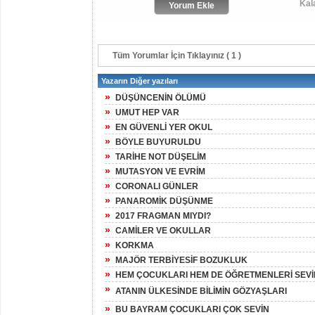
Kal
Tüm Yorumlar İçin Tıklayınız ( 1 )
Yazarın Diğer yazıları
»
DÜŞÜNCENİN ÖLÜMÜ
»
UMUT HEP VAR
»
EN GÜVENLİ YER OKUL
»
BÖYLE BUYURULDU
»
TARİHE NOT DÜŞELİM
»
MUTASYON VE EVRİM
»
CORONALI GÜNLER
»
PANAROMİK DÜŞÜNME
»
2017 FRAGMAN MIYDI?
»
CAMİLER VE OKULLAR
»
KORKMA
»
MAJÖR TERBİYESİF BOZUKLUK
»
HEM ÇOCUKLARI HEM DE ÖĞRETMENLERİ SEVİ
»
ATANIN ÜLKESİNDE BİLİMİN GÖZYAŞLARI
»
BU BAYRAM ÇOCUKLARI ÇOK SEVİN