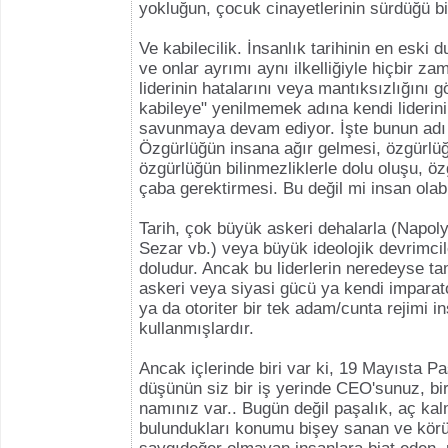
yokluğun, çocuk cinayetlerinin sürdüğü b
Ve kabilecilik. İnsanlık tarihinin en eski d
ve onlar ayrımı aynı ilkelliğiyle hiçbir za
liderinin hatalarını veya mantıksızlığını g
kabileye" yenilmemek adına kendi liderin
savunmaya devam ediyor. İşte bunun adı 
Özgürlüğün insana ağır gelmesi, özgürlüğü
özgürlüğün bilinmezliklerle dolu oluşu, ö
çaba gerektirmesi. Bu değil mi insan olab
Tarih, çok büyük askeri dehalarla (Napol
Sezar vb.) veya büyük ideolojik devrimcil
doludur. Ancak bu liderlerin neredeyse t
askeri veya siyasi gücü ya kendi imparato
ya da otoriter bir tek adam/cunta rejimi i
kullanmışlardır.
Ancak içlerinde biri var ki, 19 Mayısta Paş
düşünün siz bir iş yerinde CEO'sunuz, bi
namınız var.. Bugün değil paşalık, aç ka
bulundukları konumu bişey sanan ve körü