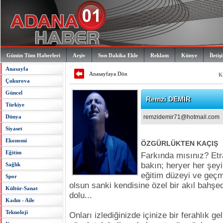
Günün Tüm Haberleri
Arşiv
Son Dakika Ekle
Reklam
Künye
İletiş
Anasayfa
Anasayfaya Dön
K
Çukurova
Güncel
Remzi DEMİR
Türkiye
Dünya
remzidemir71@hotmail.com
Siyaset
Ekonomi
ÖZGÜRLÜKTEN KAÇIŞ
Eğitim
Farkında mısınız? Etra
bakın; heryer her şeyi 
Sağlık
eğitim düzeyi ve geçm
Spor
olsun sanki kendisine özel bir akıl bahşe
Kültür-Sanat
dolu...
Kadın - Aile
Teknoloji
Onları izlediğinizde içinize bir ferahlık ge