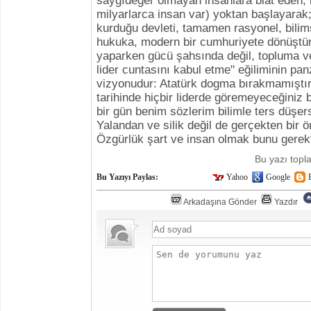
saygıdeğer olmayan insanlara biat eden,
milyarlarca insan var) yoktan başlayarak;
kurduğu devleti, tamamen rasyonel, bilimse
hukuka, modern bir cumhuriyete dönüştü
yaparken gücü şahsında değil, topluma ve
lider cuntasını kabul etme" eğiliminin pan
vizyonudur: Atatürk dogma bırakmamıştı
tarihinde hiçbir liderde göremeyeceğiniz bi
bir gün benim sözlerim bilimle ters düşers
Yalandan ve silik değil de gerçekten bir
Özgürlük şart ve insan olmak bunu gerekti
Bu yazı top
Bu Yazıyı Paylas:
Yahoo
Google
Arkadaşına Gönder
Yazdır