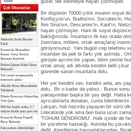
güzel; tek kelimeyle hayatı çözmüşler.
Yaşam
Çok Okunanlar
Bir düşünün 70000 yıllık insanın soyut d
Konfüçyüs'un, Budha'nın, Socrates'in, Hay
İbni Sina'nın, Descartes'in, Kant'ın, Niet
hayatı çözmüşler. Hani ilk soyut düşünce 
baktığınızda: İnsanların ilk kez orada ol
Adana'da Sıcak Havalar
(tanrılara, mitlere, ortak amaçlara) inanm
Etkili
görüyorsunuz. Yani bugün cep telefonu v
Pozantı'da Motosiklet
insandan da pek bi farkı yok aslında.. Ort
Kazası: Genç Sürücü
Hayatını Kaybetti
görüşle ayrımcılık yapan, bilim yerine hu
ortak amaç adı altında kendini belli çıkar
Parkta Çalınan Kalp Cihazı
Bulundu!
güvende sanan insanlarla dolu.
Yol verme tartışmasında
testereyle saldırı
Her yer kendini sev, kendini anla, anı ya
Alkollü Hırsız Motosikletle
dolu.. Bir o kadar da yalnız.. Bunun sonu 
Yakalandı
yaklaşımdan başka bir şey değil. Hatta 
Filistin Konvoyu Adana'dan
ayrıcalıklarla donatan, cunta liderlikleri
Yola Çıktı
çalışan, hali hazırda yaşayan bir sürü ül
900 bin liralık araba, 2.7
milyon liralık aracı pert etti
Literatürde yok ama ben buna uzun zaman
'TOHUM SENDROMU'. Halk içinde de her
Kozan'da Kayıp Engelli
Birey Bulundu
bir yüceltme hastalığı. Aslında bu çocukl
Eski polisin öldürüldüğü
değil. Kendilerine hayranlıklarından. Bıra