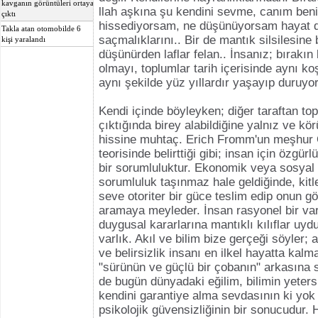
kavganın görüntüleri ortaya
llah aşkına şu kendini sevme, canım ben
çıktı
hissediyorsam, ne düşünüyorsam hayat d
Takla atan otomobilde 6
saçmalıklarını.. Bir de mantık silsilesine
kişi yaralandı
düşünürden laflar felan.. İnsanız; bırakın 
olmayı, toplumlar tarih içerisinde aynı ko
aynı şekilde yüz yıllardır yaşayıp duruyorl
Kendi içinde böyleyken; diğer taraftan t
çıktığında birey alabildiğine yalnız ve kör
hissine muhtaç. Erich Fromm'un meşhur 
teorisinde belirttiği gibi; insan için özgü
bir sorumluluktur. Ekonomik veya sosyal
sorumluluk taşınmaz hale geldiğinde, kitle
seve otoriter bir güce teslim edip onun g
aramaya meyleder. İnsan rasyonel bir var
duygusal kararlarına mantıklı kılıflar uyd
varlık. Akıl ve bilim bize gerçeği söyler; 
ve belirsizlik insanı en ilkel hayatta kalma
"sürünün ve güçlü bir çobanın" arkasına s
de bugün dünyadaki eğilim, bilimin yetersi
kendini garantiye alma sevdasının ki yok 
psikolojik güvensizliğinin bir sonucudur. H