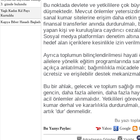
Bu noktada devlete ve yetkililere çok bü
3. günde bulundu
düşmektedir. Mevcut önlemler yetersizdir
Yaşlı Kadın Kıl Payı
Kurtuldu
sanal kumar sitelerine erişim daha etkin 
Kapya Biber Hasadı Başladı
finansal transferler anında durdurulmalı, 
yapan kişi ve kuruluşlara caydırıcı cezal
Sosyal medya platformları denetim altına 
hedef alan içeriklere kesinlikle izin verilm
Ayrıca toplumun bilinçlendirilmesi hayati
ailelere yönelik eğitim programlarında sa
açıkça anlatılmalı; bağımlılıkla mücadele 
ücretsiz ve erişilebilir destek mekanizmal
Bu bir ahlak, gelecek ve toplum sağlığı m
gencin, daha fazla ailenin, daha fazla ha
acil önlemler alınmalıdır. Yetkilileri göre
kumar derhal ve kararlılıkla durdurulmalı
artık 'dur' denmelidir.
Bu yazı top
Bu Yazıyı Paylas:
Yahoo
Google
Arkadaşına Gönder
Yazdır