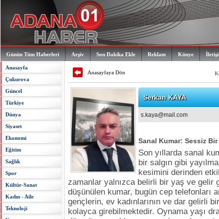
Günün Tüm Haberleri
Arşiv
Son Dakika Ekle
Reklam
Künye
İletiş
Anasayfa
Anasayfaya Dön
K
Çukurova
Güncel
Serkan KAYA
Türkiye
Dünya
s.kaya@mail.com
Siyaset
Ekonomi
Sanal Kumar: Sessiz Bir
Eğitim
Son yıllarda sanal ku
bir salgın gibi yayılm
Sağlık
kesimini derinden etki
Spor
zamanlar yalnızca belirli bir yaş ve gelir 
Kültür-Sanat
düşünülen kumar, bugün cep telefonları ar
Kadın - Aile
gençlerin, ev kadınlarının ve dar gelirli b
Teknoloji
kolayca girebilmektedir. Oynama yaşı dr