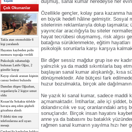
düşmüş, sanal kumar neredeyse her evin i
Yaşam
Çok Okunanlar
Özellikle gençler, kolay para kazanma ha
en büyük hedefi hâline gelmiştir. Sosyal
sitelerinin reklamlarıyla dolup taşmakta; 
yayıncılar aracılığıyla bu siteler normalle
hayat tecrübesi oluşmamış, risk algısı g
Takla atan otomobilde 6
batağına sürüklenmekte, eğitim hayatları
kişi yaralandı
psikolojik sorunlarla karşı karşıya kalmak
Hayatını kaybeden polis
memuru toprağa verildi
Bir diğer sessiz mağdur grup ise ev kadın
Psikolojik rahatsızlığı
yalnızlık ya da maddi sıkıntılarla baş et
bulunan Latife Oğuz, 2
gündür kayıp
başlayan sanal kumar alışkanlığı, kısa s
Kayıp olarak aranan kişinin
dönüşmektedir. Aile bütçesi fark edilmede
cansız bedeni bulundu
huzur bozulmakta, birçok aile dağılmanın
Damdan düşen Oğuzhan,
organlarıyla 2 kişiye umut
Ne yazık ki sanal kumar, sadece maddi k
oldu
açmamaktadır. İntiharlar, aile içi şiddet,
Kozan'da Sokakta tüfekle
havaya ateş eden şüpheli
dolandırıcılık ve suç oranlarındaki artış 
gözaltına alındı
sonuçlarıdır. Birçok insan hayatını kaybe
9 ildeki tüm cep
anne ya da babasını bu bataklık yüzünden 
telefonlarına acil uyarı
rağmen sanal kumarın yayılma hızı her g
mesajı
Ceyhan'da kaybolan balıkçı