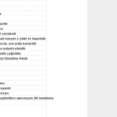
a
rıldı
sı
ır yaralandı
mak isteyen 1 yıldır ev hapsinde
çocuk, son anda kurtarıldı
 anlamlı etkinlik
olis çağırdılar
i Gözaltına Alındı
ama
yaşandı
Cezası
 şüphelilere operasyon; 86 tutuklama