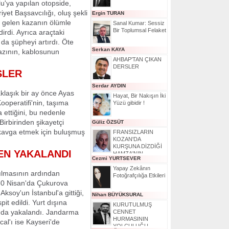
u'ya yapılan otopside,
et Başsavcılığı, oluş şekli
Ergin TURAN
 gelen kazanın ölümle
Sanal Kumar: Sessiz
Bir Toplumsal Felaket
rdi. Ayrıca araçtaki
a şüpheyi artırdı. Öte
Serkan KAYA
azının, kablosunun
AHBAP'TAN ÇIKAN
DERSLER
ŞLER
Serdar AYDIN
klaşık bir ay önce Ayas
Hayat, Bir Nakışın İki
ooperatifi'nin, taşıma
Yüzü gibidir !
 ettiğini, bu nedenle
irbirinden şikayetçi
Güliz ÖZSÜT
r kavga etmek için buluşmuş
FRANSIZLARIN
KOZAN'DA
KURŞUNA DİZDİĞİ
EN YAKALANDI
HAMZA'NIN
Cezmi YURTSEVER
HİKAYESİ
Yapay Zekânın
rılmasının ardından
Fotoğrafçılığa Etkileri
 30 Nisan'da Çukurova
soy'un İstanbul'a gittiği,
Nihan BÜYÜKSURAL
pit edildi. Yurt dışına
KURUTULMUŞ
nda yakalandı. Jandarma
CENNET
HURMASININ
al'ı ise Kayseri'de
YOLCULUĞU