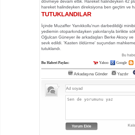
dövmeye devam ettik. Hareket halindeyken 42 pla
hareket halindeyken direksiyona ben geçtim ve ha
TUTUKLANDILAR
İçinde Muzaffer Yanıkkollu'nun darbedildiği minib
yediemin otoparkındayken yakınlarıyla birlikte sö
Oğulcan Güneyer ile arkadaşları Berke Aksoy ve 
sevk edildi. 'Kasten öldürme' suçundan mahkemey
tutuklandı.
Bu habe
Bu Haberi Paylas:
Yahoo
Google
Arkadaşına Gönder
Yazdır
Kala