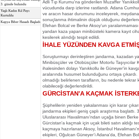
Adli Tıp Kurumu'na gönderilen Muzaffer Yanıkkoll
3. günde bulundu
vücudunda darp izlerine rastlandı. Adana Cumhuriy
Yaşlı Kadın Kıl Payı
ve aracın hasar durumunu inceleyerek, meydana
Kurtuldu
sonuçlanma ihtimalinin düşük olduğunu değerlendi
Kapya Biber Hasadı Başladı
Efehan Bolcal ve Berke Aksoy'un yaralanmaması d
yandan kaza yapan minibüsteki kamera kayıt cih
kesilerek alındığı tespit edildi.
İHALE YÜZÜNDEN KAVGA ETMİ
Soruşturmayı derinleştiren jandarma, kazadan ya
Minibüsçüler ve Otobüsçüler Motorlu Taşıyıcılar K
ihalesinden dolayı Yanıkkollu ile Güneyer'in kavga
aralarında husumet bulunduğunu ortaya çıkardı. B
olmadığı belirlenen tarafların, bu nedenle tekra
olabileceği değerlendirildi.
GÜRCİSTAN'A KAÇMAK İSTERK
Şüphelilerin yeniden yakalanması için karar çıka
jandarma ekipleri geniş çaplı araştırma başlattı.
Uluslararası Havalimanı'ndan uçağa binen Berke Ak
Gürcistan'a kaçmak için uçak bileti satın aldığı tes
kaçmaya hazırlanan Aksoy, İstanbul Havalimanı'
ekipleri, Oğulcan Güneyer'i Adana'da, Efehan Bolc