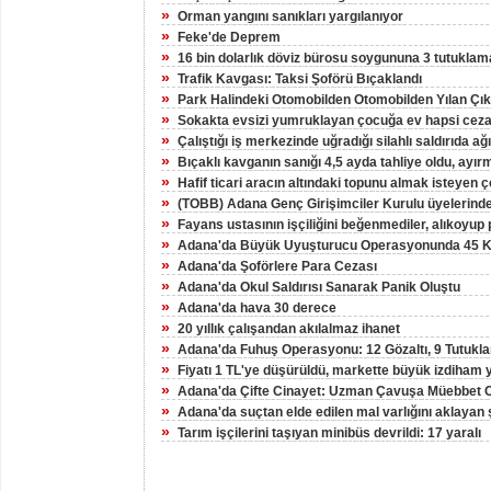
»
Orman yangını sanıkları yargılanıyor
»
Feke'de Deprem
»
16 bin dolarlık döviz bürosu soygununa 3 tutuklam
»
Trafik Kavgası: Taksi Şoförü Bıçaklandı
»
Park Halindeki Otomobilden Otomobilden Yılan Çıka
»
Sokakta evsizi yumruklayan çocuğa ev hapsi ceza
»
Çalıştığı iş merkezinde uğradığı silahlı saldırıda ağ
»
Bıçaklı kavganın sanığı 4,5 ayda tahliye oldu, ayır
»
Hafif ticari aracın altındaki topunu almak isteyen 
»
(TOBB) Adana Genç Girişimciler Kurulu üyelerinden
»
Fayans ustasının işçiliğini beğenmediler, alıkoyup p
»
Adana'da Büyük Uyuşturucu Operasyonunda 45 Kiş
»
Adana'da Şoförlere Para Cezası
»
Adana'da Okul Saldırısı Sanarak Panik Oluştu
»
Adana'da hava 30 derece
»
20 yıllık çalışandan akılalmaz ihanet
»
Adana'da Fuhuş Operasyonu: 12 Gözaltı, 9 Tutukl
»
Fiyatı 1 TL'ye düşürüldü, markette büyük izdiham 
»
Adana'da Çifte Cinayet: Uzman Çavuşa Müebbet 
»
Adana'da suçtan elde edilen mal varlığını aklayan
»
Tarım işçilerini taşıyan minibüs devrildi: 17 yaralı