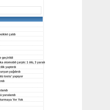
siklet çaldı
 geçirildi
a otomobil çarptı: 1 ölü, 3 yaralı
lik yaptırdı
 kurşun yağdırdı
ütü tostu' yapıyor
andı
klandı
ü yaralandı
şturmaya Yer Yok