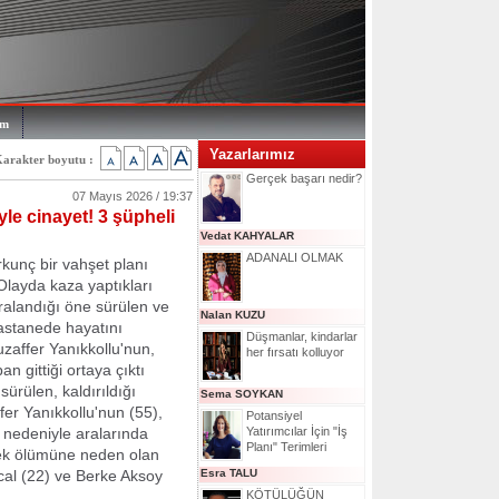
im
Yazarlarımız
arakter boyutu :
Gerçek başarı nedir?
07 Mayıs 2026 / 19:37
le cinayet! 3 şüpheli
Vedat KAHYALAR
ADANALI OLMAK
kunç bir vahşet planı
 Olayda kaza yaptıkları
ralandığı öne sürülen ve
Nalan KUZU
hastanede hayatını
Düşmanlar, kindarlar
affer Yanıkkollu'nun,
her fırsatı kolluyor
an gittiği ortaya çıktı
ürülen, kaldırıldığı
Sema SOYKAN
er Yanıkkollu'nun (55),
Potansiyel
i nedeniyle aralarında
Yatırımcılar İçin "İş
Planı" Terimleri
rek ölümüne neden olan
cal (22) ve Berke Aksoy
Esra TALU
KÖTÜLÜĞÜN