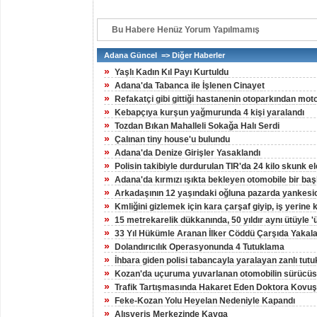
Bu Habere Henüz Yorum Yapılmamış
Adana Güncel => Diğer Haberler
»
Yaşlı Kadın Kıl Payı Kurtuldu
»
Adana'da Tabanca ile İşlenen Cinayet
»
Refakatçi gibi gittiği hastanenin otoparkından moto
»
Kebapçıya kurşun yağmurunda 4 kişi yaralandı
»
Tozdan Bıkan Mahalleli Sokağa Halı Serdi
»
Çalınan tiny house'u bulundu
»
Adana'da Denize Girişler Yasaklandı
»
Polisin takibiyle durdurulan TIR'da 24 kilo skunk ele
»
Adana'da kırmızı ışıkta bekleyen otomobile bir başk
»
Arkadaşının 12 yaşındaki oğluna pazarda yankesici
»
Kmliğini gizlemek için kara çarşaf giyip, iş yerine
»
15 metrekarelik dükkanında, 50 yıldır aynı ütüyle '
»
33 Yıl Hükümle Aranan İlker Cöddü Çarşıda Yakal
»
Dolandırıcılık Operasyonunda 4 Tutuklama
»
İhbara giden polisi tabancayla yaralayan zanlı tutu
»
Kozan'da uçuruma yuvarlanan otomobilin sürücüs
»
Trafik Tartışmasında Hakaret Eden Doktora Kovu
»
Feke-Kozan Yolu Heyelan Nedeniyle Kapandı
»
Alışveriş Merkezinde Kavga