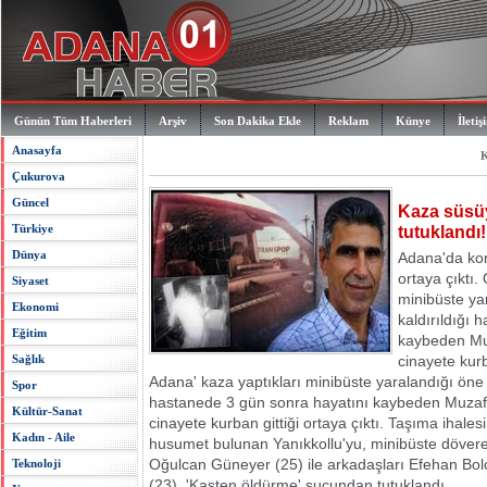
Günün Tüm Haberleri
Arşiv
Son Dakika Ekle
Reklam
Künye
İletiş
Anasayfa
K
Çukurova
Güncel
Kaza süsüy
Türkiye
tutuklandı!
Dünya
Adana'da kor
ortaya çıktı.
Siyaset
minibüste ya
Ekonomi
kaldırıldığı 
Eğitim
kaybeden Muz
Sağlık
cinayete kurb
Adana' kaza yaptıkları minibüste yaralandığı öne s
Spor
hastanede 3 gün sonra hayatını kaybeden Muzaff
Kültür-Sanat
cinayete kurban gittiği ortaya çıktı. Taşıma ihales
Kadın - Aile
husumet bulunan Yanıkkollu'yu, minibüste döve
Oğulcan Güneyer (25) ile arkadaşları Efehan Bol
Teknoloji
(23), 'Kasten öldürme' suçundan tutuklandı.