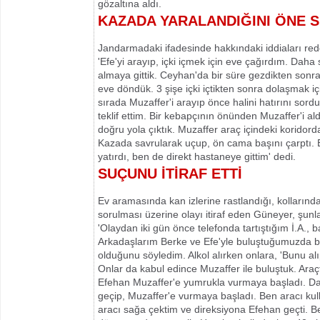
gözaltına aldı.
KAZADA YARALANDIĞINI ÖNE 
Jandarmadaki ifadesinde hakkındaki iddiaları r
'Efe'yi arayıp, içki içmek için eve çağırdım. Daha
almaya gittik. Ceyhan'da bir süre gezdikten sonra 
eve döndük. 3 şişe içki içtikten sonra dolaşmak içi
sırada Muzaffer'i arayıp önce halini hatırını so
teklif ettim. Bir kebapçının önünden Muzaffer'i a
doğru yola çıktık. Muzaffer araç içindeki koridorda
Kazada savrularak uçup, ön cama başını çarptı. B
yatırdı, ben de direkt hastaneye gittim' dedi.
SUÇUNU İTİRAF ETTİ
Ev aramasında kan izlerine rastlandığı, kollarında
sorulması üzerine olayı itiraf eden Güneyer, şunla
'Olaydan iki gün önce telefonda tartıştığım İ.A., b
Arkadaşlarım Berke ve Efe'yle buluştuğumuzda b
olduğunu söyledim. Alkol alırken onlara, 'Bunu al
Onlar da kabul edince Muzaffer ile buluştuk. Araçta
Efehan Muzaffer'e yumrukla vurmaya başladı. D
geçip, Muzaffer'e vurmaya başladı. Ben aracı ku
aracı sağa çektim ve direksiyona Efehan geçti. Ber