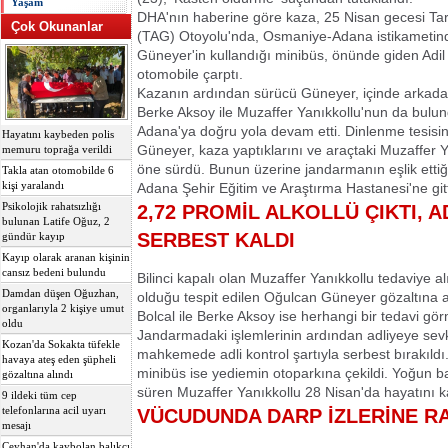
Yaşam
DHA'nın haberine göre kaza, 25 Nisan gecesi T
Çok Okunanlar
(TAG) Otoyolu'nda, Osmaniye-Adana istikametin
Güneyer'in kullandığı minibüs, önünde giden Adil 
otomobile çarptı.
Kazanın ardından sürücü Güneyer, içinde arkadaş
Berke Aksoy ile Muzaffer Yanıkkollu'nun da bul
Adana'ya doğru yola devam etti. Dinlenme tesisi
Hayatını kaybeden polis
Güneyer, kaza yaptıklarını ve araçtaki Muzaffer Y
memuru toprağa verildi
öne sürdü. Bunun üzerine jandarmanın eşlik etti
Takla atan otomobilde 6
kişi yaralandı
Adana Şehir Eğitim ve Araştırma Hastanesi'ne gitt
Psikolojik rahatsızlığı
2,72 PROMİL ALKOLLÜ ÇIKTI, 
bulunan Latife Oğuz, 2
SERBEST KALDI
gündür kayıp
Kayıp olarak aranan kişinin
cansız bedeni bulundu
Bilinci kapalı olan Muzaffer Yanıkkollu tedaviye al
Damdan düşen Oğuzhan,
olduğu tespit edilen Oğulcan Güneyer gözaltına a
organlarıyla 2 kişiye umut
Bolcal ile Berke Aksoy ise herhangi bir tedavi g
oldu
Jandarmadaki işlemlerinin ardından adliyeye sevk
Kozan'da Sokakta tüfekle
mahkemede adli kontrol şartıyla serbest bırakıldı
havaya ateş eden şüpheli
minibüs ise yediemin otoparkına çekildi. Yoğun b
gözaltına alındı
süren Muzaffer Yanıkkollu 28 Nisan'da hayatını ka
9 ildeki tüm cep
telefonlarına acil uyarı
VÜCUDUNDA DARP İZLERİNE R
mesajı
Ceyhan'da kaybolan balıkçı