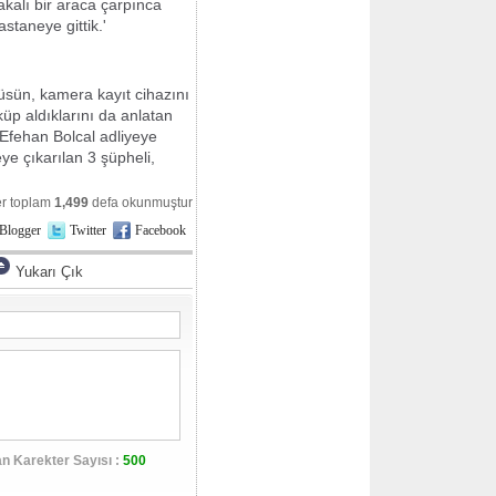
kalı bir araca çarpınca
staneye gittik.'
üsün, kamera kayıt cihazını
küp aldıklarını da anlatan
Efehan Bolcal adliyeye
e çıkarılan 3 şüpheli,
r toplam
1,499
defa okunmuştur
Blogger
Twitter
Facebook
Yukarı Çık
n Karekter Sayısı :
500