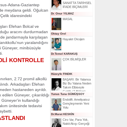
SANATTA TARİHSEL
arsus-Adana-Gaziantep
İFADE BİÇİMLERİ
de meydana geldi. Oğulcan
Dr. Onur YILMAZ
Çelik idaresindeki
MASAL
ları Efehan Bolcal ve
unduğu aracını durdurmadan
Oktay Orel
nde jandarmayla karşılaşan
Hayalet Oksijen
anıkkollu'nun yaralandığını
ği Güneyer, minibüsüyle
i.
Dr.Temel KARAKUŞ
ADLİ KONTROLLE
ÇOK BİLMİŞLER
Hüzeyfe FINDIK
ınırken, 2.72 promil alkollü
BAŞARI: Bir Yalansa
Biz Bu Yalana Neden
lındı. Arkadaşları Efehan
Takım Elbiseyle
örmeden hastaneden ayrıldı.
Geldik (2.Bölüm)
Yunus Tuna GÜMÜŞSOY
 edilen Güneyer, çıkarıldığı
Endolift: Ameliyatsız
. Güneyer'in kullandığı
Gençleşmenin Yeni
akım ünitesinde tedavisi
Yolu
ybetti.
Dr.Murat KESKİN
ASTLANDI
Ciro Var, Para Yok,
Nakit Akışı Gerçeği