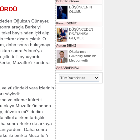
Dr.Erdal Özkan
DÜŞÜNCENİN
SÜRDÜ
ÖLÜMÜ
eddeden Oğulcan Güneyer,
Remzi DEMİR
 sonra araçla Berke'yi
DÜŞÜNCEDEN
tekel bayisinden içki alıp,
DAVRANIŞA
n tekrar dışarı çıktık. O
GEÇMEK
rdum, daha sonra buluşmayı
Adnan DENİZ
ldıktan sonra Adana'ya
Okullarımızın
 çifte telli oynuyordu.
Güvenliği Artık Bir
Mecburiyettir
erke, Muzaffer'i koridora
Arif ARAPKİRLİ
 ve yüzündeki yara izlerinin
rı söyledi:
ana ve aileme küfretti.
u olaya Muzaffer'in sebep
ıp, dövelim mi?' dedim.
 alkol alırken tartıştık,
aha sonra Berke de arkaya
llanıyordum. Daha sonra
ke ile birlikte Muzaffer'i