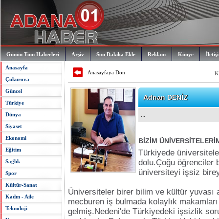
Günün Tüm Haberleri
Arşiv
Son Dakika Ekle
Reklam
Künye
İletiş
Anasayfa
Anasayfaya Dön
K
Çukurova
Güncel
Adnan DENİZ
Türkiye
Dünya
...
Siyaset
Ekonomi
BİZİM ÜNİVERSİTELERİ
Eğitim
Türkiyede üniversitel
dolu.Çoğu öğrenciler b
Sağlık
üniversiteyi işsiz birey
Spor
Kültür-Sanat
Üniversiteler birer bilim ve kültür yuvas
Kadın - Aile
mecburen iş bulmada kolaylık makamları 
Teknoloji
gelmiş.Nedeni'de Türkiyedeki işsizlik so