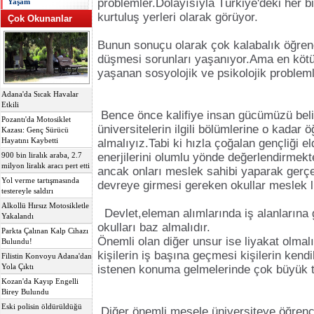
problemler.Dolayısıyla Türkiye'deki her bir
Yaşam
kurtuluş yerleri olarak görüyor.
Çok Okunanlar
Bunun sonuçu olarak çok kalabalık öğrenci
düşmesi sorunları yaşanıyor.Ama en kötü
yaşanan sosyolojik ve psikolojik probleml
Adana'da Sıcak Havalar
Etkili
Bence önce kalifiye insan gücümüzü beli
Pozantı'da Motosiklet
üniversitelerin ilgili bölümlerine o kadar ö
Kazası: Genç Sürücü
Hayatını Kaybetti
almalıyız.Tabi ki hızla çoğalan gençliği e
enerjilerini olumlu yönde değerlendirme
900 bin liralık araba, 2.7
milyon liralık aracı pert etti
ancak onları meslek sahibi yaparak gerçek
Yol verme tartışmasında
devreye girmesi gereken okullar meslek li
testereyle saldırı
Alkollü Hırsız Motosikletle
Devlet,eleman alımlarında iş alanlarına gö
Yakalandı
okulları baz almalıdır.
Parkta Çalınan Kalp Cihazı
Önemli olan diğer unsur ise liyakat olmalıd
Bulundu!
kişilerin iş başına geçmesi kişilerin kendil
Filistin Konvoyu Adana'dan
Yola Çıktı
istenen konuma gelmelerinde çok büyük te
Kozan'da Kayıp Engelli
Birey Bulundu
Eski polisin öldürüldüğü
Diğer önemli mesele üniversiteye öğrenci 