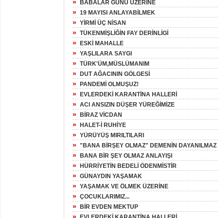
»
BABALAR GÜNÜ ÜZERİNE
»
19 MAYISI ANLAYABİLMEK
»
YİRMİ ÜÇ NİSAN
»
TÜKENMİŞLİĞİN FAY DERİNLİGİ
»
ESKİ MAHALLE
»
YAŞLILARA SAYGI
»
TÜRK'ÜM,MÜSLÜMANIM
»
DUT AĞACININ GÖLGESİ
»
PANDEMİ OLMUŞUZ!
»
EVLERDEKİ KARANTİNA HALLERİ
»
ACI ANSIZIN DÜŞER YÜREĞİMİZE
»
BİRAZ VİCDAN
»
HALET-İ RUHİYE
»
YÜRÜYÜŞ MIRILTILARI
»
"BANA BİRŞEY OLMAZ" DEMENİN DAYANILMAZ Ş
»
BANA BİR ŞEY OLMAZ ANLAYIŞI
»
HÜRRİYETİN BEDELİ ÖDENMİSTİR
»
GÜNAYDIN YAŞAMAK
»
YAŞAMAK VE ÖLMEK ÜZERİNE
»
ÇOCUKLARIMIZ...
»
BİR EVDEN MEKTUP
»
EVLERDEKİ KARANTİNA HALLERİ