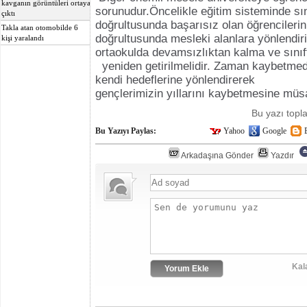
kavganın görüntüleri ortaya
sorunudur.Öncelikle eğitim sisteminde sı
çıktı
doğrultusunda başarısız olan öğrencilerin 
Takla atan otomobilde 6
doğrultusunda mesleki alanlara yönlendiri
kişi yaralandı
ortaokulda devamsızlıktan kalma ve sınıf
yeniden getirilmelidir. Zaman kaybetmed
kendi hedeflerine yönlendirerek
gençlerimizin yıllarını kaybetmesine mü
Bu yazı top
Bu Yazıyı Paylas:
Yahoo
Google
Arkadaşına Gönder
Yazdır
Kal