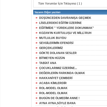
Tüm Yorumlar İçin Tıklayınız ( 1 )
Yazarın Diğer yazıları
»
DÜŞÜNCEDEN DAVRANIŞA GEÇMEK
»
LİSELERDEKİ EĞİTİM ÜZERİNE
»
EĞİTİMİDE " YÜREKLERE DOKUNMAK"
»
KOZAN'IN KURTULUŞU VE MİLLİ RUH
»
MUTLULUK BUYDU
»
SEVGİLERİMİN EFENDİSİ
»
GERÇEKLERİMİZ
»
GÖKTE DOLANAN SESLER
»
BİTMEYEN HÜZÜN
»
TABİAT ANA
»
ÇOCUKLARIMIZ ÜZERİNE...
»
DEĞERLERİN FARKINDA OLMAK
»
HAKKANİYET ÇEMBERİ
»
ACABA KİMLERDİR
»
ROL-MODEL OLMAK
»
ROL-MODEL OLMAK
»
BUGÜN DE ÖLMEDİM ANNE !
»
AYNA AYNA,SÖYLE BANA