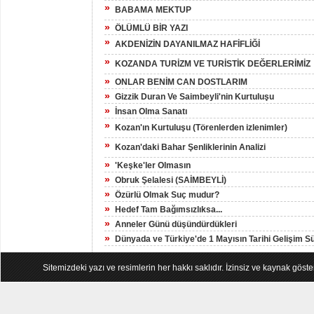
»
BABAMA MEKTUP
»
ÖLÜMLÜ BİR YAZI
»
AKDENİZİN DAYANILMAZ HAFİFLİĞİ
»
KOZANDA TURİZM VE TURİSTİK DEĞERLERİMİZ
»
ONLAR BENİM CAN DOSTLARIM
»
Gizzik Duran Ve Saimbeyli'nin Kurtuluşu
»
İnsan Olma Sanatı
»
Kozan'ın Kurtuluşu (Törenlerden izlenimler)
»
Kozan'daki Bahar Şenliklerinin Analizi
»
'Keşke'ler Olmasın
»
Obruk Şelalesi (SAİMBEYLİ)
»
Özürlü Olmak Suç mudur?
»
Hedef Tam Bağımsızlıksa...
»
Anneler Günü düşündürdükleri
»
Dünyada ve Türkiye'de 1 Mayısın Tarihi Gelişim S
Sitemizdeki yazı ve resimlerin her hakkı saklıdır. İzinsiz ve kaynak göst