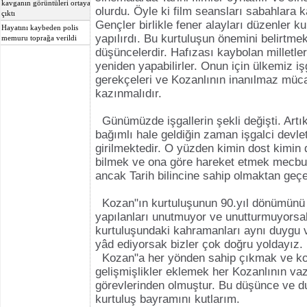
kavganın görüntüleri ortaya
olurdu. Öyle ki film seansları sabahlara 
çıktı
Gençler birlikle fener alayları düzenler ku
Hayatını kaybeden polis
yapılırdı. Bu kurtuluşun önemini belirtmek
memuru toprağa verildi
düşüncelerdir. Hafızası kaybolan milletle
yeniden yapabilirler. Onun için ülkemiz iş
gerekçeleri ve Kozanlının inanılmaz müca
kazınmalıdır.
Günümüzde işgallerin şekli değişti. Art
bağımlı hale geldiğin zaman işgalci devle
girilmektedir. O yüzden kimin dost kimin
bilmek ve ona göre hareket etmek mecburi
ancak Tarih bilincine sahip olmaktan geçe
Kozan"ın kurtuluşunun 90.yıl dönümünü 
yapılanları unutmuyor ve unutturmuyorsa
kurtuluşundaki kahramanları aynı duygu 
yâd ediyorsak bizler çok doğru yoldayız.
Kozan"a her yönden sahip çıkmak ve ko
gelişmişlikler eklemek her Kozanlının va
görevlerinden olmuştur. Bu düşünce ve d
kurtuluş bayramını kutlarım.