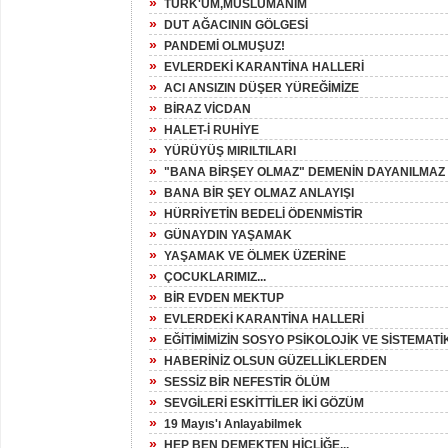
»
TÜRK'ÜM,MÜSLÜMANIM
»
DUT AĞACININ GÖLGESİ
»
PANDEMİ OLMUŞUZ!
»
EVLERDEKİ KARANTİNA HALLERİ
»
ACI ANSIZIN DÜŞER YÜREĞİMİZE
»
BİRAZ VİCDAN
»
HALET-İ RUHİYE
»
YÜRÜYÜŞ MIRILTILARI
»
"BANA BİRŞEY OLMAZ" DEMENİN DAYANILMAZ Ş
»
BANA BİR ŞEY OLMAZ ANLAYIŞI
»
HÜRRİYETİN BEDELİ ÖDENMİSTİR
»
GÜNAYDIN YAŞAMAK
»
YAŞAMAK VE ÖLMEK ÜZERİNE
»
ÇOCUKLARIMIZ...
»
BİR EVDEN MEKTUP
»
EVLERDEKİ KARANTİNA HALLERİ
»
EĞİTİMİMİZİN SOSYO PSİKOLOJİK VE SİSTEMATİK
»
HABERİNİZ OLSUN GÜZELLİKLERDEN
»
SESSİZ BİR NEFESTİR ÖLÜM
»
SEVGİLERİ ESKİTTİLER İKİ GÖZÜM
»
19 Mayıs'ı Anlayabilmek
»
HEP BEN DEMEKTEN HİÇLİĞE...