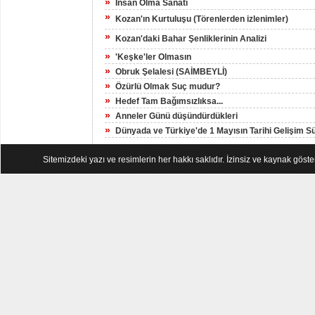
»
İnsan Olma Sanatı
»
Kozan'ın Kurtuluşu (Törenlerden izlenimler)
»
Kozan'daki Bahar Şenliklerinin Analizi
»
'Keşke'ler Olmasın
»
Obruk Şelalesi (SAİMBEYLİ)
»
Özürlü Olmak Suç mudur?
»
Hedef Tam Bağımsızlıksa...
»
Anneler Günü düşündürdükleri
»
Dünyada ve Türkiye'de 1 Mayısın Tarihi Gelişim S
Sitemizdeki yazı ve resimlerin her hakkı saklıdır. İzinsiz ve kaynak göst