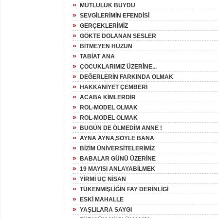
»
MUTLULUK BUYDU
»
SEVGİLERİMİN EFENDİSİ
»
GERÇEKLERİMİZ
»
GÖKTE DOLANAN SESLER
»
BİTMEYEN HÜZÜN
»
TABİAT ANA
»
ÇOCUKLARIMIZ ÜZERİNE...
»
DEĞERLERİN FARKINDA OLMAK
»
HAKKANİYET ÇEMBERİ
»
ACABA KİMLERDİR
»
ROL-MODEL OLMAK
»
ROL-MODEL OLMAK
»
BUGÜN DE ÖLMEDİM ANNE !
»
AYNA AYNA,SÖYLE BANA
»
BİZİM ÜNİVERSİTELERİMİZ
»
BABALAR GÜNÜ ÜZERİNE
»
19 MAYISI ANLAYABİLMEK
»
YİRMİ ÜÇ NİSAN
»
TÜKENMİŞLİĞİN FAY DERİNLİGİ
»
ESKİ MAHALLE
»
YAŞLILARA SAYGI