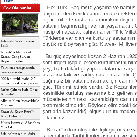
Yaşam
Her Türk, Bağımsız yaşama ve namusu
Çok Okunanlar
düşünmeden kendi canını feda etmekten 
hiçbir millette rastlamak mümkün değildir
vatanın bağımsızlığı ve hür yaşamaktır. O
nasip olmayacak kahramanlar Türk Milleti
Türklerde var olan ve kurtuluş savaşının
Adana'da Sıcak Havalar
büyük rolü oynayan güç, Kuvva-i Milliye 
Etkili
Pozantı'da Motosiklet
Bu güç sayesinde kozan 2 Haziran 1920 
Kazası: Genç Sürücü
Hayatını Kaybetti
sömürgeci işgalcilerden kurtulmasını bilmi
şey; bu fedakârlığı yapan atalarına karş
Yol verme tartışmasında
testereyle saldırı
atalarına laik ve kadirşinas olmalarıdır. 
900 bin liralık araba, 2.7
bağımsız bir vatan bırakmak için canını 
milyon liralık aracı pert etti
güç, Türk milletinde vardır. Biz Kozanlıla
Parkta Çalınan Kalp Cihazı
kesinlikle kurtuluş savaşına bizi getiren 
Bulundu!
mücadelesinin nasıl kazanıldığını canlı tu
Alkollü Hırsız Motosikletle
aktarmak olmalıdır. Böylece elimizdeki de
Yakalandı
şartlarla kazanıldığı olgusu unutulmadan
Kozan'da Kayıp Engelli
Birey Bulundu
çıkabiliriz.
Filistin Konvoyu Adana'dan
Yola Çıktı
Kozan"ın kurtuluşu ile ilgili geçmişte va
Eski polisin öldürüldüğü
sinemalarda Tarihi filmler oynatılır ve s