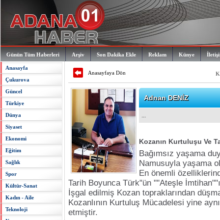
Günün Tüm Haberleri
Arşiv
Son Dakika Ekle
Reklam
Künye
İletiş
Anasayfa
Anasayfaya Dön
K
Çukurova
Güncel
Adnan DENİZ
Türkiye
Dünya
...
Siyaset
Ekonomi
Kozanın Kurtuluşu Ve Ta
Eğitim
Bağımsız yaşama duyg
Namusuyla yaşama olg
Sağlık
En önemli özelliklerind
Spor
Tarih Boyunca Türk"ün ""Ateşle İmtihan""ı
Kültür-Sanat
İşgal edilmiş Kozan topraklarından düşm
Kadın - Aile
Kozanlının Kurtuluş Mücadelesi yine aynı
Teknoloji
etmiştir.