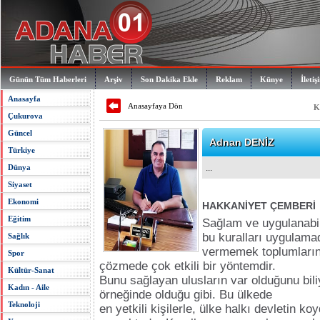
Günün Tüm Haberleri
Arşiv
Son Dakika Ekle
Reklam
Künye
İletiş
Anasayfa
Anasayfaya Dön
K
Çukurova
Güncel
Adnan DENİZ
Türkiye
Dünya
...
Siyaset
Ekonomi
HAKKANİYET ÇEMBERİ
Eğitim
Sağlam ve uygulanabil
bu kuralları uygulamad
Sağlık
vermemek toplumların
Spor
çözmede çok etkili bir yöntemdir.
Kültür-Sanat
Bunu sağlayan ulusların var olduğunu bi
Kadın - Aile
örneğinde olduğu gibi. Bu ülkede
Teknoloji
en yetkili kişilerle, ülke halkı devletin k