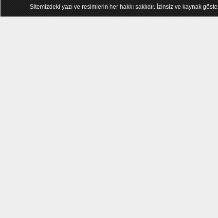
Sitemizdeki yazı ve resimlerin her hakkı saklıdır. İzinsiz ve kaynak göst