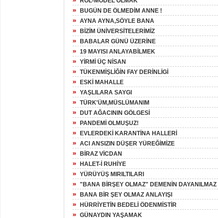
»
ROL-MODEL OLMAK
»
BUGÜN DE ÖLMEDİM ANNE !
»
AYNA AYNA,SÖYLE BANA
»
BİZİM ÜNİVERSİTELERİMİZ
»
BABALAR GÜNÜ ÜZERİNE
»
19 MAYISI ANLAYABİLMEK
»
YİRMİ ÜÇ NİSAN
»
TÜKENMİŞLİĞİN FAY DERİNLİGİ
»
ESKİ MAHALLE
»
YAŞLILARA SAYGI
»
TÜRK'ÜM,MÜSLÜMANIM
»
DUT AĞACININ GÖLGESİ
»
PANDEMİ OLMUŞUZ!
»
EVLERDEKİ KARANTİNA HALLERİ
»
ACI ANSIZIN DÜŞER YÜREĞİMİZE
»
BİRAZ VİCDAN
»
HALET-İ RUHİYE
»
YÜRÜYÜŞ MIRILTILARI
»
"BANA BİRŞEY OLMAZ" DEMENİN DAYANILMAZ Ş
»
BANA BİR ŞEY OLMAZ ANLAYIŞI
»
HÜRRİYETİN BEDELİ ÖDENMİSTİR
»
GÜNAYDIN YAŞAMAK