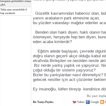
kavganın görüntüleri ortaya
çıktı
Takla atan otomobilde 6
Güzellik kavramından habersiz olan, büt
kişi yaralandı
yanını arabaların park etmesine açan,
bu yüzden vatandaşı mağdur edenler aca
Benden olan haklı diyen, haklı olanın h
istemeyen, herşeyde hep ben diyen, bunda 
eden acaba kimlerdir?
Eğitim ailede başlayan, çevrede olgunl
doğru olanın geçerli akçe olduğu kabul ed
etrafında Birleşilen ve nesilden nesile ak
Biz nerde yanlış yaptık ve yapıyoruz. Niç
çoğul olduğu bir sistemi yaşıyoruz?
Bizler bu yanlışlardan nasıl dönmeliyiz? 
gelecek nesiller için acil çözümler beklem
Ey insanoğlu, lütfen titreyip kendinize d
Bu yazı top
Bu Yazıyı Paylas:
Yahoo
Google