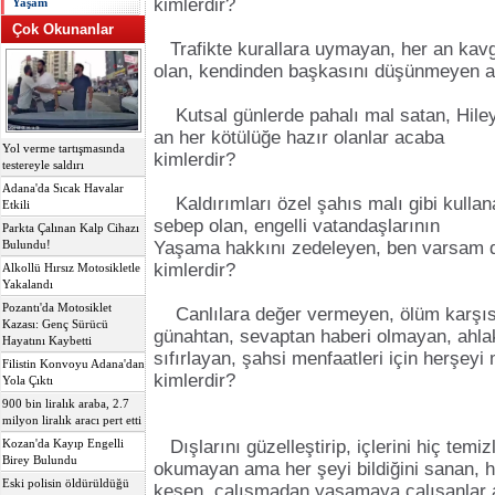
kimlerdir?
Yaşam
Çok Okunanlar
Trafikte kurallara uymayan, her an kav
olan, kendinden başkasını düşünmeyen a
Kutsal günlerde pahalı mal satan, Hileyi
an her kötülüğe hazır olanlar acaba
Yol verme tartışmasında
kimlerdir?
testereyle saldırı
Adana'da Sıcak Havalar
Kaldırımları özel şahıs malı gibi kulla
Etkili
sebep olan, engelli vatandaşlarının
Parkta Çalınan Kalp Cihazı
Yaşama hakkını zedeleyen, ben varsam d
Bulundu!
kimlerdir?
Alkollü Hırsız Motosikletle
Yakalandı
Pozantı'da Motosiklet
Canlılara değer vermeyen, ölüm karşısı
Kazası: Genç Sürücü
günahtan, sevaptan haberi olmayan, ahlak
Hayatını Kaybetti
sıfırlayan, şahsi menfaatleri için herşey
Filistin Konvoyu Adana'dan
kimlerdir?
Yola Çıktı
900 bin liralık araba, 2.7
milyon liralık aracı pert etti
Dışlarını güzelleştirip, içlerini hiç temi
Kozan'da Kayıp Engelli
Birey Bulundu
okumayan ama her şeyi bildiğini sanan,
Eski polisin öldürüldüğü
kesen, çalışmadan yaşamaya çalışanlar 