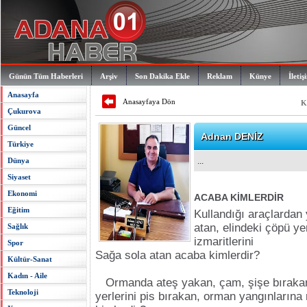
Günün Tüm Haberleri
Arşiv
Son Dakika Ekle
Reklam
Künye
İletiş
Anasayfa
Anasayfaya Dön
K
Çukurova
Güncel
Adnan DENİZ
Türkiye
Dünya
...
Siyaset
Ekonomi
ACABA KİMLERDİR
Eğitim
Kullandığı araçlardan 
atan, elindeki çöpü yer
Sağlık
izmaritlerini
Spor
Sağa sola atan acaba kimlerdir?
Kültür-Sanat
Kadın - Aile
Ormanda ateş yakan, çam, şişe bırakan,
Teknoloji
yerlerini pis bırakan, orman yangınların