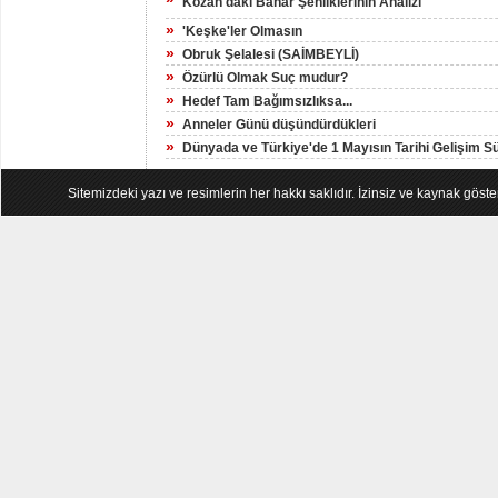
Kozan'daki Bahar Şenliklerinin Analizi
»
'Keşke'ler Olmasın
»
Obruk Şelalesi (SAİMBEYLİ)
»
Özürlü Olmak Suç mudur?
»
Hedef Tam Bağımsızlıksa...
»
Anneler Günü düşündürdükleri
»
Dünyada ve Türkiye'de 1 Mayısın Tarihi Gelişim S
Sitemizdeki yazı ve resimlerin her hakkı saklıdır. İzinsiz ve kaynak göst