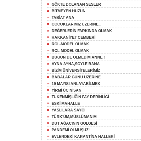
»
GÖKTE DOLANAN SESLER
»
BİTMEYEN HÜZÜN
»
TABİAT ANA
»
ÇOCUKLARIMIZ ÜZERİNE...
»
DEĞERLERİN FARKINDA OLMAK
»
HAKKANİYET ÇEMBERİ
»
ROL-MODEL OLMAK
»
ROL-MODEL OLMAK
»
BUGÜN DE ÖLMEDİM ANNE !
»
AYNA AYNA,SÖYLE BANA
»
BİZİM ÜNİVERSİTELERİMİZ
»
BABALAR GÜNÜ ÜZERİNE
»
19 MAYISI ANLAYABİLMEK
»
YİRMİ ÜÇ NİSAN
»
TÜKENMİŞLİĞİN FAY DERİNLİGİ
»
ESKİ MAHALLE
»
YAŞLILARA SAYGI
»
TÜRK'ÜM,MÜSLÜMANIM
»
DUT AĞACININ GÖLGESİ
»
PANDEMİ OLMUŞUZ!
»
EVLERDEKİ KARANTİNA HALLERİ