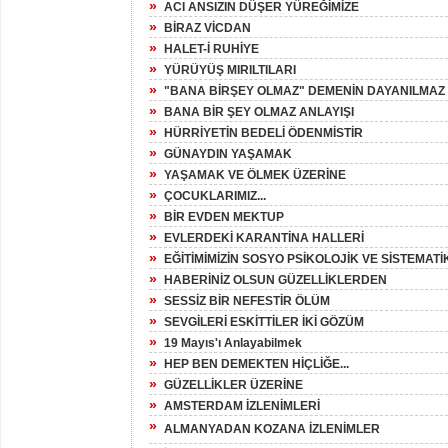
»
ACI ANSIZIN DÜŞER YÜREĞİMİZE
»
BİRAZ VİCDAN
»
HALET-İ RUHİYE
»
YÜRÜYÜŞ MIRILTILARI
»
"BANA BİRŞEY OLMAZ" DEMENİN DAYANILMAZ Ş
»
BANA BİR ŞEY OLMAZ ANLAYIŞI
»
HÜRRİYETİN BEDELİ ÖDENMİSTİR
»
GÜNAYDIN YAŞAMAK
»
YAŞAMAK VE ÖLMEK ÜZERİNE
»
ÇOCUKLARIMIZ...
»
BİR EVDEN MEKTUP
»
EVLERDEKİ KARANTİNA HALLERİ
»
EĞİTİMİMİZİN SOSYO PSİKOLOJİK VE SİSTEMATİK
»
HABERİNİZ OLSUN GÜZELLİKLERDEN
»
SESSİZ BİR NEFESTİR ÖLÜM
»
SEVGİLERİ ESKİTTİLER İKİ GÖZÜM
»
19 Mayıs'ı Anlayabilmek
»
HEP BEN DEMEKTEN HİÇLİĞE...
»
GÜZELLİKLER ÜZERİNE
»
AMSTERDAM İZLENİMLERİ
»
ALMANYADAN KOZANA İZLENİMLER