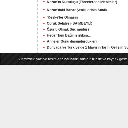
»
Kozan'ın Kurtuluşu (Törenlerden izlenimler)
»
Kozan'daki Bahar Şenliklerinin Analizi
»
'Keşke'ler Olmasın
»
Obruk Şelalesi (SAİMBEYLİ)
»
Özürlü Olmak Suç mudur?
»
Hedef Tam Bağımsızlıksa...
»
Anneler Günü düşündürdükleri
»
Dünyada ve Türkiye'de 1 Mayısın Tarihi Gelişim S
Sitemizdeki yazı ve resimlerin her hakkı saklıdır. İzinsiz ve kaynak göst