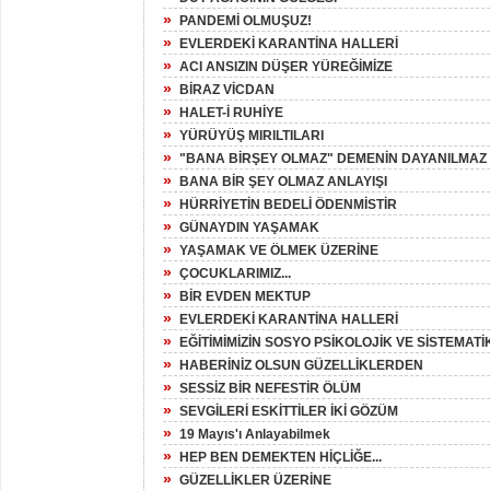
»
PANDEMİ OLMUŞUZ!
»
EVLERDEKİ KARANTİNA HALLERİ
»
ACI ANSIZIN DÜŞER YÜREĞİMİZE
»
BİRAZ VİCDAN
»
HALET-İ RUHİYE
»
YÜRÜYÜŞ MIRILTILARI
»
"BANA BİRŞEY OLMAZ" DEMENİN DAYANILMAZ Ş
»
BANA BİR ŞEY OLMAZ ANLAYIŞI
»
HÜRRİYETİN BEDELİ ÖDENMİSTİR
»
GÜNAYDIN YAŞAMAK
»
YAŞAMAK VE ÖLMEK ÜZERİNE
»
ÇOCUKLARIMIZ...
»
BİR EVDEN MEKTUP
»
EVLERDEKİ KARANTİNA HALLERİ
»
EĞİTİMİMİZİN SOSYO PSİKOLOJİK VE SİSTEMATİK
»
HABERİNİZ OLSUN GÜZELLİKLERDEN
»
SESSİZ BİR NEFESTİR ÖLÜM
»
SEVGİLERİ ESKİTTİLER İKİ GÖZÜM
»
19 Mayıs'ı Anlayabilmek
»
HEP BEN DEMEKTEN HİÇLİĞE...
»
GÜZELLİKLER ÜZERİNE