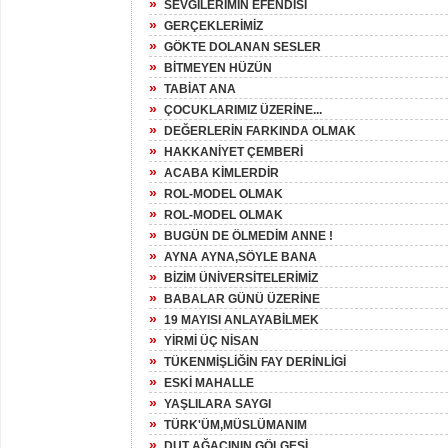
»
SEVGİLERİMİN EFENDİSİ
»
GERÇEKLERİMİZ
»
GÖKTE DOLANAN SESLER
»
BİTMEYEN HÜZÜN
»
TABİAT ANA
»
ÇOCUKLARIMIZ ÜZERİNE...
»
DEĞERLERİN FARKINDA OLMAK
»
HAKKANİYET ÇEMBERİ
»
ACABA KİMLERDİR
»
ROL-MODEL OLMAK
»
ROL-MODEL OLMAK
»
BUGÜN DE ÖLMEDİM ANNE !
»
AYNA AYNA,SÖYLE BANA
»
BİZİM ÜNİVERSİTELERİMİZ
»
BABALAR GÜNÜ ÜZERİNE
»
19 MAYISI ANLAYABİLMEK
»
YİRMİ ÜÇ NİSAN
»
TÜKENMİŞLİĞİN FAY DERİNLİGİ
»
ESKİ MAHALLE
»
YAŞLILARA SAYGI
»
TÜRK'ÜM,MÜSLÜMANIM
»
DUT AĞACININ GÖLGESİ