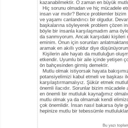
kazanabilmektir. O zaman en büyük mutlu
Hiç sorunu olmadan ve hiç mücadele et
insan var mıdır? Bence problemler bizim h
ve yaşamı canlandırıcı bir olgudur. Devam
başkalarına söyleyerek problem çözen in
böyle bir insanla karşılaşmadım ama öyle 
da sanmıyorum. Ancak karşıdaki kişileri
eminim. Onun için sorunları anlatmaktan
aramak en akıllı yoldur diye düşünüyoru
Kişilerin aile hayatı da mutluluğun oluş
etkendir. Uyumlu bir aile içinde yetişen 
ön bahçesinden girmiş demektir.
Mutlu olmak istiyorsak hayata bakışımız
potansiyelimizi kabul etmeli ve başkası i
karşılaştırmamalıyız. Şükür etmek mutlul
önemli ilacıdır. Sorunlar bizim mücadele
en önemli bir mutluluk kaynağımız olmalı
mutlu olmak ya da olmamak kendi elimizd
çok önemlidir. İnsan nasıl bakarsa öyle 
hepinize mutlu bir tebessümle mutluluklar
Bu yazı topl