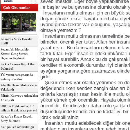
sevebilmesidir. Eğer böyle yapılabilinirse 
Yaşam
ile başlar ve bu çevresine olumlu olarak y
Çok Okunanlar
İnsanların mutlu olması için en büyük se
doğan günde tekrar hayata merhaba diyeb
uyandığında tekrar var olduğunu, yaşadığ
olmaya yetmezmi?
İnsanların mutlu olmasının temelinde be
Adana'da Sıcak Havalar
bilmeleri önemli yer tutar. Allah her insanı
Etkili
yaratmıştır. Bu da insanların ekonomik v
Pozantı'da Motosiklet
farklı kılar. Eğer insan elindeki imkânları i
Kazası: Genç Sürücü
Hayatını Kaybetti
bir hayat sürebilir. Ancak bu da çalışmakl
kendilerini ekonomik durumları iyi olanlarl
Parkta Çalınan Kalp Cihazı
Bulundu!
ayağını yorganına göre uzatmazsa elinde
Yol verme tartışmasında
gider.
testereyle saldırı
Şükür etmek var olanla yetinmek en doğ
Alkollü Hırsız Motosikletle
değerlendirirken senden zengin olanları ö
Yakalandı
onlarla karşılaştırırsan kesinlikle mutlu
Filistin Konvoyu Adana'dan
şükür etmek çok önemlidir. Hayata olum
Yola Çıktı
önemlidir. Kendinizden daha kötü şartlard
900 bin liralık araba, 2.7
milyon liralık aracı pert etti
düşündüğünde kendinizin ne kadar iyi bi
idrak edebilirsiniz
Kozan'da Kayıp Engelli
Birey Bulundu
İnsanları mutlu edebilecek diğer bir ön
Eski polisin öldürüldüğü
muhtaç olan insanlara yardım edebilmekti