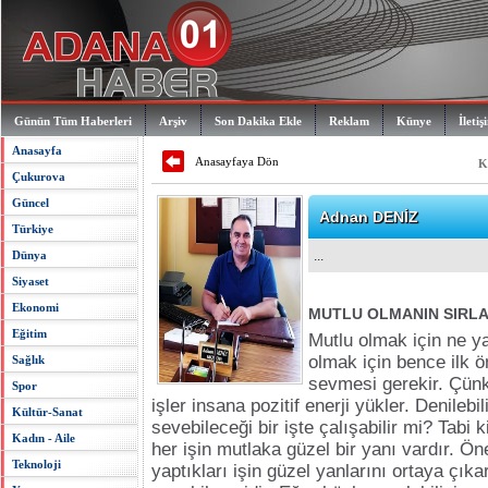
Günün Tüm Haberleri
Arşiv
Son Dakika Ekle
Reklam
Künye
İletiş
Anasayfa
Anasayfaya Dön
K
Çukurova
Güncel
Adnan DENİZ
Türkiye
Dünya
...
Siyaset
Ekonomi
MUTLU OLMANIN SIRLA
Eğitim
Mutlu olmak için ne 
olmak için bence ilk ö
Sağlık
sevmesi gerekir. Çünk
Spor
işler insana pozitif enerji yükler. Denilebil
Kültür-Sanat
sevebileceği bir işte çalışabilir mi? Tabi 
Kadın - Aile
her işin mutlaka güzel bir yanı vardır. Öne
Teknoloji
yaptıkları işin güzel yanlarını ortaya çıkar