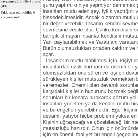
kavganın görüntüleri ortaya
şunu yaptım, o niye yapmıyor dememek g
çıktı
insanları mutlu eden şey, iyilik yaptığını
Takla atan otomobilde 6
hissedebilmesidir. Ancak o zaman mutlu ol
kişi yaralandı
bir değer verebilir. İnsanın kendini sevme
sevmesine vesile olur. Çünkü kendisini s
barışık olmayan insanlar kendisini mutsuz
Yani paylaşabilmek ve Yaratılanı yaratan
Bütün olumsuzlukları ortadan kaldırır ve 
açar.
İnsanların mutlu olabilmesi için, kişiyi
insanlardan uzak durması da önemli bir 
olumsuzlukları öne süren ve kişileri deva
sürükleyen kişiler mutsuzluk vermekten 
veremezler. Önemli olan devamlı sorunla
karşıdaki kişilerin huzurunu bozmak değil
sorunları bir kenara bırakarak çözüm yol
insanları yücelten ya da kendini mutlu his
ve bu engelleri yenebilmektir. Eğer kişin
devamlı yatıyor hiçbir problemi yoksa en 
Kişinin uğraşacağı ve çözebileceği bir m
mutsuzluğu hazırdır. Onun için önümüzde
için en önemli faaliyet bu engeli geçebil