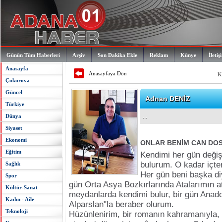
Günün Tüm Haberleri
Arşiv
Son Dakika Ekle
Reklam
Künye
İletiş
Anasayfa
Anasayfaya Dön
K
Çukurova
Güncel
Adnan DENİZ
Türkiye
Dünya
...
Siyaset
Ekonomi
ONLAR BENİM CAN DO
Eğitim
Kendimi her gün değiş
bulurum. O kadar içten
Sağlık
Her gün beni başka diy
Spor
gün Orta Asya Bozkırlarında Atalarımın at
Kültür-Sanat
meydanlarda kendimi bulur, bir gün Anado
Kadın - Aile
Alparslan"la beraber olurum.
Teknoloji
Hüzünlenirim, bir romanın kahramanıyla,