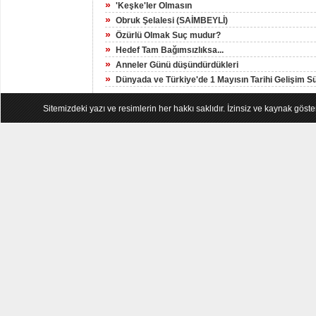
»
'Keşke'ler Olmasın
»
Obruk Şelalesi (SAİMBEYLİ)
»
Özürlü Olmak Suç mudur?
»
Hedef Tam Bağımsızlıksa...
»
Anneler Günü düşündürdükleri
»
Dünyada ve Türkiye'de 1 Mayısın Tarihi Gelişim S
Sitemizdeki yazı ve resimlerin her hakkı saklıdır. İzinsiz ve kaynak göst