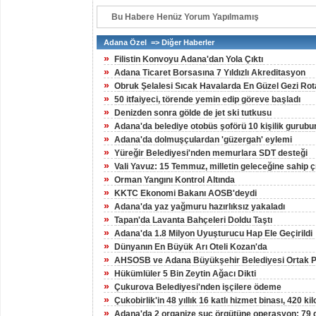
Bu Habere Henüz Yorum Yapılmamış
Adana Özel => Diğer Haberler
»
Filistin Konvoyu Adana'dan Yola Çıktı
»
Adana Ticaret Borsasına 7 Yıldızlı Akreditasyon
»
Obruk Şelalesi Sıcak Havalarda En Güzel Gezi Rot
»
50 itfaiyeci, törende yemin edip göreve başladı
»
Denizden sonra gölde de jet ski tutkusu
»
Adana'da belediye otobüs şoförü 10 kişilik gurubun
»
Adana'da dolmuşçulardan 'güzergah' eylemi
»
Yüreğir Belediyesi'nden memurlara SDT desteği
»
Vali Yavuz: 15 Temmuz, milletin geleceğine sahip çı
»
Orman Yangını Kontrol Altında
»
KKTC Ekonomi Bakanı AOSB'deydi
»
Adana'da yaz yağmuru hazırlıksız yakaladı
»
Tapan'da Lavanta Bahçeleri Doldu Taştı
»
Adana'da 1.8 Milyon Uyuşturucu Hap Ele Geçirildi
»
Dünyanın En Büyük Arı Oteli Kozan'da
»
AHSOSB ve Adana Büyükşehir Belediyesi Ortak Pr
»
Hükümlüler 5 Bin Zeytin Ağacı Dikti
»
Çukurova Belediyesi'nden işçilere ödeme
»
Çukobirlik'in 48 yıllık 16 katlı hizmet binası, 420 ki
»
Adana'da 2 organize suç örgütüne operasyon: 79 g