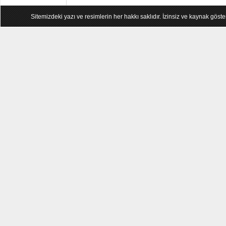
Sitemizdeki yazı ve resimlerin her hakkı saklıdır. İzinsiz ve kaynak göst