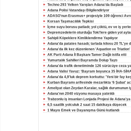
»
Techno 293 Yelken Yarışları Adana'da Başladı
»
Adana Polisi Vatandaşı Bilgilendiriyor
»
ADASO'nun Erasmus+ projesiyle 109 öğrenci Avrup
»
Korsan Taşımacılılık Tepkisi
»
İçme suyu borusu patladı; yol çöktü, ev ve iş yerler
»
Depremzedelerin oturduğu Toki'lere giden yol ayla
»
Sahipli Köpeklere Kimliklendirme Yapılıyor
»
Adana'da patates hasadı; tarlada kilosu 20 TL'ye 
»
Adana'da ilk kez düzenlenen 'Aquatlon ve Triatlon'
»
AK Parti Adana İl Başkanı Tamer Dağlı istifa etti
»
Yumurtalık Sahilleri Bayramda Dolup Taştı
»
Adana'da trafik denetiminde 126 sürücüye ceza ya
»
Adana Valisi Yavuz: 'Bayram boyunca 35 İHA-SİHA
»
Adana'da 4,9'luk deprem korkuttu: 'Yeni bir fay keş
»
Kurban Bayramı arifesinde mezarlıkta '6 Şubat' ac
»
Ameliyat olan Zeydan Karalar, sağlık durumunun i
»
Adana'nın 2040 vizyonu masaya yatırıldı
»
Trabzonlu iş insanları Lonjada Projesi ile Adana'ya 
»
6,5 saatlik yolculuk 2 saat 15 dakikaya düşecek
»
1 Mayıs Emek ve Dayanışma Günü kutlandı