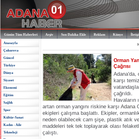
Günün Tüm Haberleri
Arşiv
Son Dakika Ekle
Reklam
Künye
İletiş
Anasayfa
K
Çukurova
Güncel
Orman Yan
Türkiye
Çağrısı
Dünya
Adana'da, 
karşı temiz
Siyaset
vatandaşla
Ekonomi
çağrıldı.
Eğitim
Havaların ı
Sağlık
artan orman yangını riskine karşı
Adana
O
Spor
ekipleri çalışma başlattı. Ekipler, ormanl
Kültür-Sanat
neden olabilecek cam şişe, plastik atık ve
Kadın - Aile
maddeleri tek tek toplayarak olası felak
çalıştı.
Teknoloji