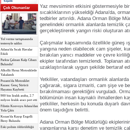
Yaşam
Yaz mevsiminin etkisini göstermesiyle bir
Çok Okunanlar
sıcaklıklarının yükseldiği Adana'da, orma
tedbirler artırıldı. Adana Orman Bölge Müd
genelindeki ormanlık alanlarda temizlik ç
gerçekleştirerek yangın riski oluşturan atı
Yol verme tartışmasında
Çalışmalar kapsamında özellikle güneş ış
testereyle saldırı
yangına neden olabilecek cam şişeler, kur
Adana'da Sıcak Havalar
Etkili
bırakılan yanıcı maddeler ve çevre kirliliğ
Parkta Çalınan Kalp Cihazı
ekipler tarafından temizlendi. Toplanan at
Bulundu!
uzaklaştırılarak uygun şekilde bertaraf edi
Alkollü Hırsız Motosikletle
Yakalandı
Yetkililer, vatandaşları ormanlık alanlard
Pozantı'da Motosiklet
çağırarak, sigara izmariti, cam şişe ve be
Kazası: Genç Sürücü
Hayatını Kaybetti
bırakılmaması gerektiğini vurguladı. Orm
900 bin liralık araba, 2.7
bölümünün insan kaynaklı ihmallerden kay
milyon liralık aracı pert etti
yetkililer, herkesin bu konuda duyarlı d
Filistin Konvoyu Adana'dan
önem taşıdığını belirtti.
Yola Çıktı
Kozan'da Kayıp Engelli
Birey Bulundu
Adana Orman Bölge Müdürlüğü ekiplerini
Eski polisin öldürüldüğü
yangınlarına karşı denetim ve temizlik ça