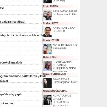
bir rehber)
Ergin TURAN
ası
Sanal Kumar: Sessiz
Bir Toplumsal Felaket
 saldırısına uğradı
Serkan KAYA
AHBAP'TAN ÇIKAN
DERSLER
ktığı tarihi bir dönüm noktası olmuştur
Serdar AYDIN
Hayat, Bir Nakışın İki
Yüzü gibidir !
Güliz ÖZSÜT
FRANSIZLARIN
otokol İmzaladı
KOZAN'DA
KURŞUNA DİZDİĞİ
HAMZA'NIN
Cezmi YURTSEVER
HİKAYESİ
logram dinamitle patlatılarak yıkıldı
Yapay Zekânın
özaltı
Fotoğrafçılığa Etkileri
Nihan BÜYÜKSURAL
a'da staj yaptı
KURUTULMUŞ
CENNET
HURMASININ
ini su bastı
YOLCULUĞU