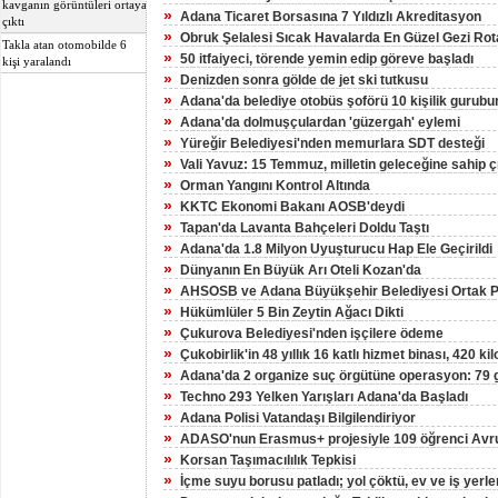
kavganın görüntüleri ortaya
»
Adana Ticaret Borsasına 7 Yıldızlı Akreditasyon
çıktı
»
Obruk Şelalesi Sıcak Havalarda En Güzel Gezi Rot
Takla atan otomobilde 6
»
50 itfaiyeci, törende yemin edip göreve başladı
kişi yaralandı
»
Denizden sonra gölde de jet ski tutkusu
»
Adana'da belediye otobüs şoförü 10 kişilik gurubun
»
Adana'da dolmuşçulardan 'güzergah' eylemi
»
Yüreğir Belediyesi'nden memurlara SDT desteği
»
Vali Yavuz: 15 Temmuz, milletin geleceğine sahip çı
»
Orman Yangını Kontrol Altında
»
KKTC Ekonomi Bakanı AOSB'deydi
»
Tapan'da Lavanta Bahçeleri Doldu Taştı
»
Adana'da 1.8 Milyon Uyuşturucu Hap Ele Geçirildi
»
Dünyanın En Büyük Arı Oteli Kozan'da
»
AHSOSB ve Adana Büyükşehir Belediyesi Ortak Pr
»
Hükümlüler 5 Bin Zeytin Ağacı Dikti
»
Çukurova Belediyesi'nden işçilere ödeme
»
Çukobirlik'in 48 yıllık 16 katlı hizmet binası, 420 ki
»
Adana'da 2 organize suç örgütüne operasyon: 79 g
»
Techno 293 Yelken Yarışları Adana'da Başladı
»
Adana Polisi Vatandaşı Bilgilendiriyor
»
ADASO'nun Erasmus+ projesiyle 109 öğrenci Avrup
»
Korsan Taşımacılılık Tepkisi
»
İçme suyu borusu patladı; yol çöktü, ev ve iş yerler