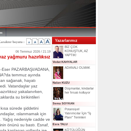
im
Yazarlarımız
arakter boyutu :
BİZ ÇOK
KONUŞTUK, AZ
06 Temmuz 2026 / 21:19
YAPTIK!
az yağmuru hazırlıksız
Vedat KAHYALAR
ADANALI OLMAK
Z-Eser PAZARBAŞI/ADANA,
NA?da temmuz ayında
ran sağanak, hayatı
Nalan KUZU
ledi. Vatandaşlar yaz
Düşmanlar, kindarlar
zırlıksız yakalanırken,
her fırsatı kolluyor
klarda su birikintileri
Sema SOYKAN
 kısa sürede şiddetini
Potansiyel
andaşlar, ıslanmamak için
Yatırımcılar İçin "İş
Planı" Terimleri
ındı. Yağış nedeniyle cadde ve
rinin önünü su bastı. Esnaf,
Esra TALU
uyla kaplanan yollarda ise
KÖTÜLÜĞÜN