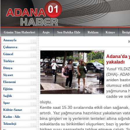
Günün Tüm Haberleri
Arşiv
Son Dakika Ekle
Reklam
Künye
İletiş
Anasayfa
K
Çukurova
Güncel
Adana'da y
Türkiye
yakaladı
Dünya
Yusuf YILDI
(DHA)- ADA
Siyaset
aniden bastı
Ekonomi
olumsuz etki
Eğitim
yağmuruna ha
Sağlık
cadde ve soka
oluştu.
Spor
Kentte saat 15.30 sıralarında etkili olan sağanak,
Kültür-Sanat
artırdı. Yaz yağmuruna hazırlıksız yakalanan vat
Kadın - Aile
bina girişleri ve iş yerlerinin tenteleri altına sığ
sokaklarda su birikintileri oluşurken; bazı iş yerle
Teknoloji
biriken suyu paspaslarla tahliye etmeye çalıştı. S