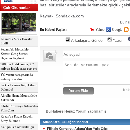
Yaşam
bazı sürücüler araçlarıyla ilerlemekte güçlük çekt
Çok Okunanlar
Kaynak: Sondakika.com
Bu ha
Bu Haberi Paylas:
Yahoo
Google
Adana'da Sıcak Havalar
Arkadaşına Gönder
Yazdır
Etkili
Pozantı'da Motosiklet
Kazası: Genç Sürücü
Hayatını Kaybetti
900 bin liralık araba, 2.7
milyon liralık aracı pert etti
Yol verme tartışmasında
testereyle saldırı
Parkta Çalınan Kalp Cihazı
Bulundu!
Kala
Alkollü Hırsız Motosikletle
Yakalandı
Filistin Konvoyu Adana'dan
Yola Çıktı
Bu Habere Henüz Yorum Yapılmamış
Kozan'da Kayıp Engelli
Birey Bulundu
Adana Özel => Diğer Haberler
Eski polisin öldürüldüğü
»
Filistin Konvoyu Adana'dan Yola Çıktı