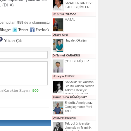
SANATTA TARİHSEL
i. (DHA)
İFADE BİÇİMLERİ
Dr. Onur YILMAZ
MASAL
ber toplam
959
defa okunmuştur
Blogger
Twitter
Facebook
Oktay Orel
Yukarı Çık
Hayalet Oksijen
Dr.Temel KARAKUŞ
ÇOK BİLMİŞLER
Hüzeyfe FINDIK
BAŞARI: Bir Yalansa
Biz Bu Yalana Neden
Takım Elbiseyle
n Karekter Sayısı :
500
Geldik (2.Bölüm)
Yunus Tuna GÜMÜŞSOY
Endolift: Ameliyatsız
Gençleşmenin Yeni
Yolu
Dr.Murat KESKİN
Tek yol üniversite
okumak mı?( minik