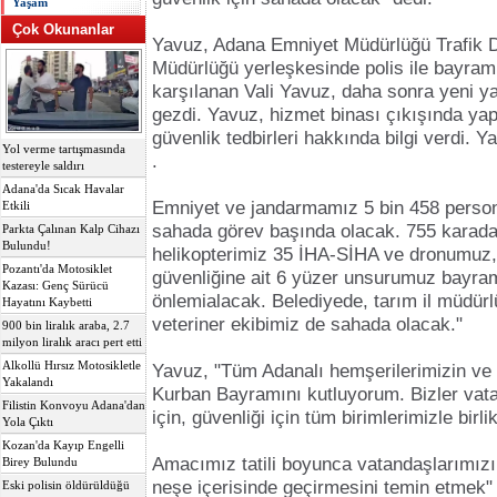
Yaşam
Çok Okunanlar
Yavuz, Adana Emniyet Müdürlüğü Trafik
Müdürlüğü yerleşkesinde polis ile bayraml
karşılanan Vali Yavuz, daha sonra yeni ya
gezdi. Yavuz, hizmet binası çıkışında yap
güvenlik tedbirleri hakkında bilgi verdi. Y
Yol verme tartışmasında
.
testereyle saldırı
Adana'da Sıcak Havalar
Emniyet ve jandarmamız 5 bin 458 persone
Etkili
sahada görev başında olacak. 755 karada
Parkta Çalınan Kalp Cihazı
Bulundu!
helikopterimiz 35 İHA-SİHA ve dronumuz, 4
Pozantı'da Motosiklet
güvenliğine ait 6 yüzer unsurumuz bayra
Kazası: Genç Sürücü
önlemialacak. Belediyede, tarım il müdür
Hayatını Kaybetti
veteriner ekibimiz de sahada olacak."
900 bin liralık araba, 2.7
milyon liralık aracı pert etti
Alkollü Hırsız Motosikletle
Yavuz, "Tüm Adanalı hemşerilerimizin ve 
Yakalandı
Kurban Bayramını kutluyorum. Bizler vat
Filistin Konvoyu Adana'dan
için, güvenliği için tüm birimlerimizle birl
Yola Çıktı
Kozan'da Kayıp Engelli
Amacımız tatili boyunca vatandaşlarımız
Birey Bulundu
neşe içerisinde geçirmesini temin etmek"
Eski polisin öldürüldüğü