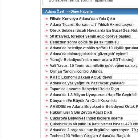
Bu Habere Henüz Yorum Yapılmamış
Adana Özel => Diğer Haberler
»
Filistin Konvoyu Adana'dan Yola Çıktı
»
Adana Ticaret Borsasına 7 Yıldızlı Akreditasyon
»
Obruk Şelalesi Sıcak Havalarda En Güzel Gezi Rot
»
50 itfaiyeci, törende yemin edip göreve başladı
»
Denizden sonra gölde de jet ski tutkusu
»
Adana'da belediye otobüs şoförü 10 kişilik gurubun
»
Adana'da dolmuşçulardan 'güzergah' eylemi
»
Yüreğir Belediyesi'nden memurlara SDT desteği
»
Vali Yavuz: 15 Temmuz, milletin geleceğine sahip çı
»
Orman Yangını Kontrol Altında
»
KKTC Ekonomi Bakanı AOSB'deydi
»
Adana'da yaz yağmuru hazırlıksız yakaladı
»
Tapan'da Lavanta Bahçeleri Doldu Taştı
»
Adana'da 1.8 Milyon Uyuşturucu Hap Ele Geçirildi
»
Dünyanın En Büyük Arı Oteli Kozan'da
»
AHSOSB ve Adana Büyükşehir Belediyesi Ortak Pr
»
Hükümlüler 5 Bin Zeytin Ağacı Dikti
»
Çukurova Belediyesi'nden işçilere ödeme
»
Çukobirlik'in 48 yıllık 16 katlı hizmet binası, 420 ki
»
Adana'da 2 organize suç örgütüne operasyon: 79 g
»
Techno 293 Yelken Yarışları Adana'da Başladı