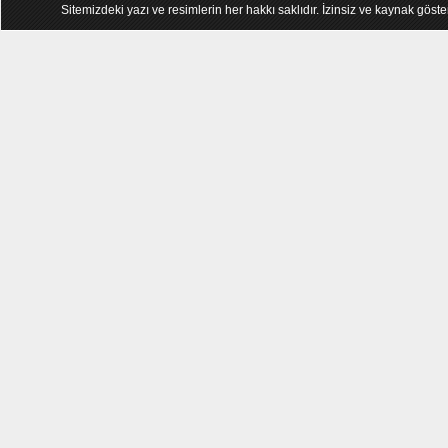
Sitemizdeki yazı ve resimlerin her hakkı saklıdır. İzinsiz ve kaynak göst