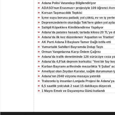
»
Adana Polisi Vatandaşı Bilgilendiriyor
»
ADASO'nun Erasmus+ projesiyle 109 öğrenci Avrup
»
Korsan Taşımacılılık Tepkisi
»
İçme suyu borusu patladı; yol çöktü, ev ve iş yerler
»
Depremzedelerin oturduğu Toki'lere giden yol ayla
»
Sahipli Köpeklere Kimliklendirme Yapılıyor
»
Adana'da patates hasadı; tarlada kilosu 20 TL'ye 
»
Adana'da ilk kez düzenlenen 'Aquatlon ve Triatlon'
»
AK Parti Adana İl Başkanı Tamer Dağlı istifa etti
»
Yumurtalık Sahilleri Bayramda Dolup Taştı
»
Orman Yangınlarına Karşı Önlem Çağrısı
»
Adana'da trafik denetiminde 126 sürücüye ceza ya
»
Adana'da 4,9'luk deprem korkuttu: 'Yeni bir fay keş
»
Kurban Bayramı arifesinde mezarlıkta '6 Şubat' ac
»
Ameliyat olan Zeydan Karalar, sağlık durumunun i
»
Adana'nın 2040 vizyonu masaya yatırıldı
»
Trabzonlu iş insanları Lonjada Projesi ile Adana'ya 
»
6,5 saatlik yolculuk 2 saat 15 dakikaya düşecek
»
1 Mayıs Emek ve Dayanışma Günü kutlandı