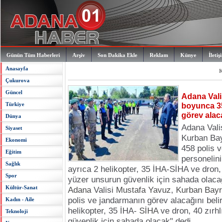
Günün Tüm Haberleri
Arşiv
Son Dakika Ekle
Reklam
Künye
İletiş
Anasayfa
K
Çukurova
Güncel
Adana Vali
Türkiye
boyunca 3
görev alac
Dünya
Adana Vali
Siyaset
Kurban Ba
Ekonomi
458 polis 
Eğitim
personelini
Sağlık
ayrıca 2 helikopter, 35 İHA-SİHA ve dron, 
Spor
yüzer unsurun güvenlik için sahada olacağ
Kültür-Sanat
Adana
Valisi
Mustafa Yavuz
,
Kurban Bay
polis ve jandarmanın görev alacağını belir
Kadın - Aile
helikopter, 35 İHA-
SİHA
ve dron, 40 zırhl
Teknoloji
güvenlik için sahada olacak" dedi.