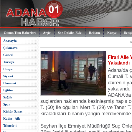
Günün Tüm Haberleri
Arşiv
Son Dakika Ekle
Reklam
Künye
İletiş
Anasayfa
K
Çukurova
Güncel
Firari Ail
Türkiye
Yakalandı
Dünya
Adana'da ç
Cumali T. v
Siyaset
dairenin y
Ekonomi
yakalandı.
Eğitim
ADANA'da po
Sağlık
suçlardan haklarında kesinleşmiş hapis 
Spor
T. (60) ile oğulları Mert T. (29) ve Taner T.
Kültür-Sanat
kiraladıkları binanın yangın merdiveninde
Kadın - Aile
Seyhan İlçe Emniyet Müdürlüğü
Suç
Önle
Teknoloji