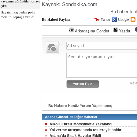
kavganın görüntüleri ortaya
Kaynak: Sondakika.com
çıktı
Bu haber to
Hayatını kaybeden polis
memuru toprağa verildi
Bu Haberi Paylas:
Yahoo
Google
Arkadaşına Gönder
Yazdır
Kala
Bu Habere Henüz Yorum Yapılmamış
Adana Güncel => Diğer Haberler
»
Alkollü Hırsız Motosikletle Yakalandı
»
Yol verme tartışmasında testereyle saldırı
»
Adana'da Sıcak Havalar Etkili