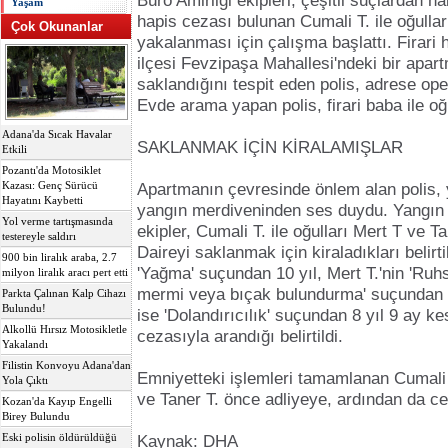
Büro Amirliği ekipleri, çeşitli suçlardan 
Yaşam
hapis cezası bulunan Cumali T. ile oğulları
Çok Okunanlar
yakalanması için çalışma başlattı. Firari
ilçesi Fevzipaşa Mahallesi'ndeki bir apar
saklandığını tespit eden polis, adrese op
Evde arama yapan polis, firari baba ile oğ
Adana'da Sıcak Havalar
SAKLANMAK İÇİN KİRALAMIŞLAR
Etkili
Pozantı'da Motosiklet
Kazası: Genç Sürücü
Apartmanın çevresinde önlem alan polis, 
Hayatını Kaybetti
yangın merdiveninden ses duydu. Yangın
Yol verme tartışmasında
ekipler, Cumali T. ile oğulları Mert T ve Ta
testereyle saldırı
Daireyi saklanmak için kiraladıkları belirti
900 bin liralık araba, 2.7
'Yağma' suçundan 10 yıl, Mert T.'nin 'Ruhsa
milyon liralık aracı pert etti
mermi veya bıçak bulundurma' suçundan 5 
Parkta Çalınan Kalp Cihazı
Bulundu!
ise 'Dolandırıcılık' suçundan 8 yıl 9 ay k
Alkollü Hırsız Motosikletle
cezasıyla arandığı belirtildi.
Yakalandı
Filistin Konvoyu Adana'dan
Emniyetteki işlemleri tamamlanan Cumali T.
Yola Çıktı
ve Taner T. önce adliyeye, ardından da ce
Kozan'da Kayıp Engelli
Birey Bulundu
Eski polisin öldürüldüğü
Kaynak: DHA