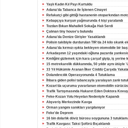
»
Yaşlı Kadın Kıl Payı Kurtuldu
»
Adana'da Tabanca ile İşlenen Cinayet
»
Refakatçi gibi gittiği hastanenin otoparkından moto
»
Kebapçıya kurşun yağmurunda 4 kişi yaralandı
»
Tozdan Bıkan Mahalleli Sokağa Halı Serdi
»
Çalınan tiny house'u bulundu
»
Adana'da Denize Girişler Yasaklandı
»
Polisin takibiyle durdurulan TIR'da 24 kilo skunk ele
»
Adana'da kırmızı ışıkta bekleyen otomobile bir başk
»
Arkadaşının 12 yaşındaki oğluna pazarda yankesici
»
Kmliğini gizlemek için kara çarşaf giyip, iş yerine
»
15 metrekarelik dükkanında, 50 yıldır aynı ütüyle '
»
33 Yıl Hükümle Aranan İlker Cöddü Çarşıda Yakal
»
Dolandırıcılık Operasyonunda 4 Tutuklama
»
İhbara giden polisi tabancayla yaralayan zanlı tutu
»
Kozan'da uçuruma yuvarlanan otomobilin sürücüs
»
Trafik Tartışmasında Hakaret Eden Doktora Kovu
»
Feke-Kozan Yolu Heyelan Nedeniyle Kapandı
»
Alışveriş Merkezinde Kavga
»
Orman yangını sanıkları yargılanıyor
»
Feke'de Deprem
»
16 bin dolarlık döviz bürosu soygununa 3 tutuklam
»
Trafik Kavgası: Taksi Şoförü Bıçaklandı