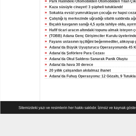
»
Park Halindeki Otomobilden Otomobilden Yılan Çıka
»
Kaza süsüyle cinayet! 3 şüpheli tutuklandı!
»
Sokakta evsizi yumruklayan çocuğa ev hapsi ceza
»
Çalıştığı iş merkezinde uğradığı silahlı saldırıda ağ
»
Bıçaklı kavganın sanığı 4,5 ayda tahliye oldu, ayır
»
Hafif ticari aracın altındaki topunu almak isteyen 
»
(TOBB) Adana Genç Girişimciler Kurulu üyelerinden
»
Fayans ustasının işçiliğini beğenmediler, alıkoyup p
»
Adana'da Büyük Uyuşturucu Operasyonunda 45 Kiş
»
Adana'da Şoförlere Para Cezası
»
Adana'da Okul Saldırısı Sanarak Panik Oluştu
»
Adana'da hava 30 derece
»
20 yıllık çalışandan akılalmaz ihanet
»
Adana'da Fuhuş Operasyonu: 12 Gözaltı, 9 Tutukl
Sitemizdeki yazı ve resimlerin her hakkı saklıdır. İzinsiz ve kaynak göst