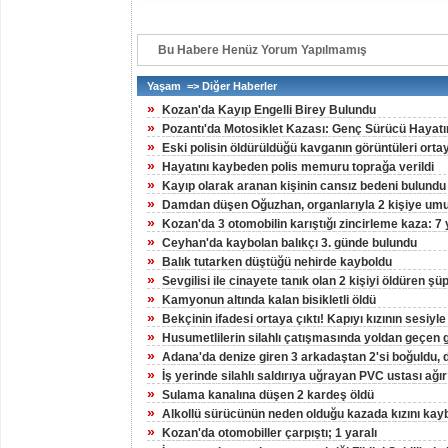
Bu Habere Henüz Yorum Yapılmamış
Yaşam => Diğer Haberler
»
Kozan'da Kayıp Engelli Birey Bulundu
»
Pozantı'da Motosiklet Kazası: Genç Sürücü Hayatı
»
Eski polisin öldürüldüğü kavganın görüntüleri ortay
»
Hayatını kaybeden polis memuru toprağa verildi
»
Kayıp olarak aranan kişinin cansız bedeni bulundu
»
Damdan düşen Oğuzhan, organlarıyla 2 kişiye umu
»
Kozan'da 3 otomobilin karıştığı zincirleme kaza: 7 
»
Ceyhan'da kaybolan balıkçı 3. günde bulundu
»
Balık tutarken düştüğü nehirde kayboldu
»
Sevgilisi ile cinayete tanık olan 2 kişiyi öldüren şü
»
Kamyonun altında kalan bisikletli öldü
»
Bekçinin ifadesi ortaya çıktı! Kapıyı kızının sesiyle
»
Husumetlilerin silahlı çatışmasında yoldan geçen 
»
Adana'da denize giren 3 arkadaştan 2'si boğuldu, di
»
İş yerinde silahlı saldırıya uğrayan PVC ustası ağır
»
Sulama kanalına düşen 2 kardeş öldü
»
Alkollü sürücünün neden olduğu kazada kızını kay
»
Kozan'da otomobiller çarpıştı; 1 yaralı