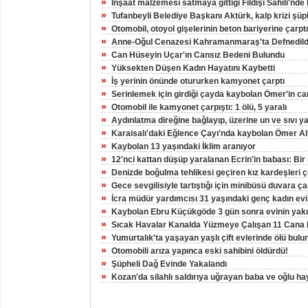
»
İnşaat malzemesi satmaya gittiği Fildişi Sahili'nde
»
Tufanbeyli Belediye Başkanı Aktürk, kalp krizi şüp
»
Otomobil, otoyol gişelerinin beton bariyerine çarptı
»
Anne-Oğul Cenazesi Kahramanmaraş'ta Defnedild
»
Can Hüseyin Uçar'ın Cansız Bedeni Bulundu
»
Yüksekten Düşen Kadın Hayatını Kaybetti
»
İş yerinin önünde otururken kamyonet çarptı
»
Serinlemek için girdiği çayda kaybolan Ömer'in can
»
Otomobil ile kamyonet çarpıştı: 1 ölü, 5 yaralı
»
Aydınlatma direğine bağlayıp, üzerine un ve sıvı y
»
Karaisalı'daki Eğlence Çayı'nda kaybolan Ömer A
»
Kaybolan 13 yaşındaki İklim aranıyor
»
12'nci kattan düşüp yaralanan Ecrin'in babası: Bir 
»
Denizde boğulma tehlikesi geçiren kız kardeşleri ç
»
Gece sevgilisiyle tartıştığı için minibüsü duvara ç
»
İcra müdür yardımcısı 31 yaşındaki genç kadın ev
»
Kaybolan Ebru Küçükgöde 3 gün sonra evinin yakı
»
Sıcak Havalar Kanalda Yüzmeye Çalışan 11 Cana 
»
Yumurtalık'ta yaşayan yaşlı çift evlerinde ölü bulu
»
Otomobili arıza yapınca eski sahibini öldürdü!
»
Şüpheli Dağ Evinde Yakalandı
»
Kozan'da silahlı saldırıya uğrayan baba ve oğlu hay