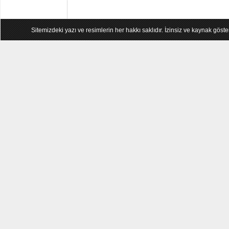
Sitemizdeki yazı ve resimlerin her hakkı saklıdır. İzinsiz ve kaynak göst