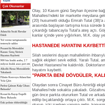
Yaşam
Çok Okunanlar
Olay, 10 Kasım günü Seyhan ilçesine bağ
Mahallesi'ndeki bir markette meydana geld
(20) husumetli olduğu Emrah Tutal (38)'a ai
arasında başlayan tartışma kısa sürede b
çıkardığı tabancayla Tutal'a ateş açtı. G
Adana'da Sıcak Havalar
kanlar içinde yere yığılırken, M.K. olay ye
Etkili
Yol verme tartışmasında
testereyle saldırı
HASTANEDE HAYATINI KAYBETT
Pozantı'da Motosiklet
Kazası: Genç Sürücü
Silah seslerini duyan mahallelinin ihbarıy
Hayatını Kaybetti
sağlık ekipleri sevk edildi. Yaralı Tutal,
900 bin liralık araba, 2.7
milyon liralık aracı pert etti
Devlet Hastanesi'ne kaldırıldı. Doktorla
Alkollü Hırsız Motosikletle
hayatını kaybetti.
Yakalandı
"PARKTA BENİ DÖVDÜLER, KA
Filistin Konvoyu Adana'dan
Yola Çıktı
Olaydan sonra
Cinayet
Büro Amirliği ekipl
Parkta Çalınan Kalp Cihazı
Mahallesi'nde sokakta yakaladı. Gözaltına
Bulundu!
gün önce parkta otururken Tutal ve arkada
Kozan'da Kayıp Engelli
Birey Bulundu
edilip bıçaklandığı ortaya çıktı. M.K. sor
Eski polisin öldürüldüğü
oturup, içki içerken yanıma gelip, konuşma