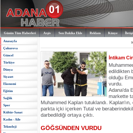
Günün Tüm Haberleri
Arşiv
Son Dakika Ekle
Reklam
Künye
İletiş
Anasayfa
K
Çukurova
Güncel
İntikam Ci
Türkiye
Muhammed 
Dünya
edildikten 
Siyaset
olduğu Emr
vurdu.
Ekonomi
Adana
'da E
Eğitim
markette t
Sağlık
Muhammed Kaplan tutuklandı. Kaplan'ın, 
Spor
parkta içki içerken Tutal ve beraberindeki
Kültür-Sanat
darbedildiği ortaya çıktı.
Kadın - Aile
Teknoloji
GÖĞSÜNDEN VURDU