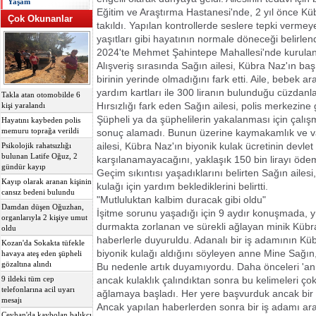
Yaşam
Eğitim ve Araştırma Hastanesi'nde, 2 yıl önce Kü
Çok Okunanlar
takıldı. Yapılan kontrollerde seslere tepki verme
yaşıtları gibi hayatının normale döneceği belirlen
2024'te Mehmet Şahintepe Mahallesi'nde kurulan 
Alışveriş sırasında Sağın ailesi, Kübra Naz'ın ba
birinin yerinde olmadığını fark etti. Aile, bebek a
yardım kartları ile 300 liranın bulunduğu cüzdanl
Takla atan otomobilde 6
Hırsızlığı fark eden Sağın ailesi, polis merkezine
kişi yaralandı
Şüpheli ya da şüphelilerin yakalanması için çalışm
Hayatını kaybeden polis
memuru toprağa verildi
sonuç alamadı. Bunun üzerine kaymakamlık ve va
ailesi, Kübra Naz'ın biyonik kulak ücretinin devlet
Psikolojik rahatsızlığı
bulunan Latife Oğuz, 2
karşılanamayacağını, yaklaşık 150 bin lirayı ödem
gündür kayıp
Geçim sıkıntısı yaşadıklarını belirten Sağın ailesi
Kayıp olarak aranan kişinin
kulağı için yardım beklediklerini belirtti.
cansız bedeni bulundu
"Mutluluktan kalbim duracak gibi oldu"
Damdan düşen Oğuzhan,
İşitme sorunu yaşadığı için 9 aydır konuşmada,
organlarıyla 2 kişiye umut
durmakta zorlanan ve sürekli ağlayan minik Kübra
oldu
haberlerle duyuruldu. Adanalı bir iş adamının Küb
Kozan'da Sokakta tüfekle
biyonik kulağı aldığını söyleyen anne Mine Sağın, 
havaya ateş eden şüpheli
gözaltına alındı
Bu nedenle artık duyamıyordu. Daha önceleri 'a
ancak kulaklık çalındıktan sonra bu kelimeleri ço
9 ildeki tüm cep
telefonlarına acil uyarı
ağlamaya başladı. Her yere başvurduk ancak bir t
mesajı
Ancak yapılan haberlerden sonra bir iş adamı aray
Ceyhan'da kaybolan balıkçı