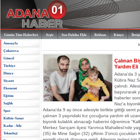
Günün Tüm Haberleri
Arşiv
Son Dakika Ekle
Reklam
Künye
İletiş
Anasayfa
K
Çukurova
Güncel
Çalınan Biy
Türkiye
Yardım Eli
Dünya
Adana'da 3 y
Kübra Naz Sağ
Siyaset
çalındı. Aile
Ekonomi
başvurarak ya
Eğitim
haberler son
Sağlık
Naz'a biyonik
Adana'da 9 ay önce ailesiyle birlikte gittiği semt 
Spor
çalınan 3 yaşındaki kız çocuğuna yardım eli uzan
Kültür-Sanat
biyonik kulaklık alınacağı haberini öğrenince "Kal
Kadın - Aile
Merkez Sarıçam ilçesi Yarımca Mahallesi'nde yaşa
(35) ile Mine Sağın (32) çiftinin 3'üncü çocukları
Teknoloji
engelli olarak dünyaya geldi. Ailesinin tedavi iç