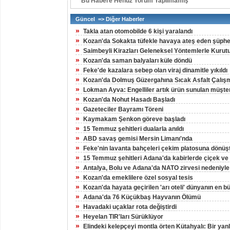
Bu Habere Henüz Yorum Yapılmamış
Güncel => Diğer Haberler
»
Takla atan otomobilde 6 kişi yaralandı
»
Kozan'da Sokakta tüfekle havaya ateş eden şüpheli
»
Saimbeyli Kirazları Geleneksel Yöntemlerle Kurut
»
Kozan'da saman balyaları küle döndü
»
Feke'de kazalara sebep olan viraj dinamitle yıkıldı
»
Kozan'da Dolmuş Güzergahına Sıcak Asfalt Çalış
»
Lokman Ayva: Engelliler artık ürün sunulan müşteri
»
Kozan'da Nohut Hasadı Başladı
»
Gazeteciler Bayramı Töreni
»
Kaymakam Şenkon göreve başladı
»
15 Temmuz şehitleri dualarla anıldı
»
ABD savaş gemisi Mersin Limanı'nda
»
Feke'nin lavanta bahçeleri çekim platosuna dönüş
»
15 Temmuz şehitleri Adana'da kabirlerde çiçek ve d
»
Antalya, Bolu ve Adana'da NATO zirvesi nedeniyle
»
Kozan'da emeklilere özel sosyal tesis
»
Kozan'da hayata geçirilen 'arı oteli' dünyanın en 
»
Adana'da 76 Küçükbaş Hayvanın Ölümü
»
Havadaki uçaklar rota değiştirdi
»
Heyelan TIR'ları Sürüklüyor
»
Elindeki kelepçeyi montla örten Kütahyalı: Bir yan