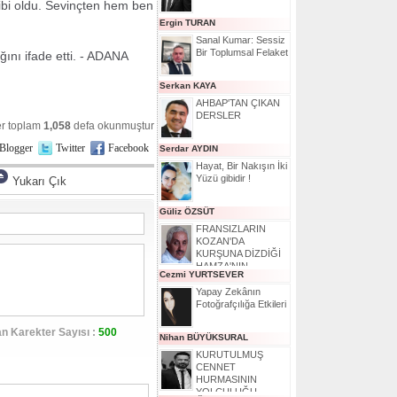
ibi oldu. Sevinçten hem ben
Ergin TURAN
Sanal Kumar: Sessiz
Bir Toplumsal Felaket
ını ifade etti. - ADANA
Serkan KAYA
AHBAP'TAN ÇIKAN
DERSLER
r toplam
1,058
defa okunmuştur
Blogger
Twitter
Facebook
Serdar AYDIN
Hayat, Bir Nakışın İki
Yüzü gibidir !
Yukarı Çık
Güliz ÖZSÜT
FRANSIZLARIN
KOZAN'DA
KURŞUNA DİZDİĞİ
HAMZA'NIN
Cezmi YURTSEVER
HİKAYESİ
Yapay Zekânın
Fotoğrafçılığa Etkileri
n Karekter Sayısı :
500
Nihan BÜYÜKSURAL
KURUTULMUŞ
CENNET
HURMASININ
YOLCULUĞU