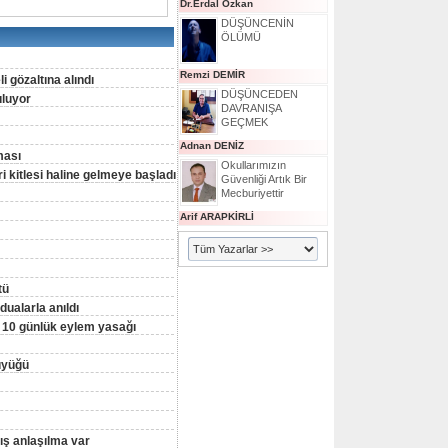
Dr.Erdal Özkan
DÜŞÜNCENİN
ÖLÜMÜ
Remzi DEMİR
 gözaltına alındı
DÜŞÜNCEDEN
uluyor
DAVRANIŞA
GEÇMEK
Adnan DENİZ
ması
Okullarımızın
 kitlesi haline gelmeye başladı
Güvenliği Artık Bir
Mecburiyettir
Arif ARAPKİRLİ
tü
ualarla anıldı
 10 günlük eylem yasağı
büyüğü
lış anlaşılma var