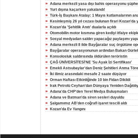
»
Adana merkezli yasa dışı bahis operasyonu şüphelil
»
Yurt dışına kaçarken yakalandı!
»
Türk-İş Başkanı Atalay: 1 Mayıs kutlamalarının an
»
Kesinleşmiş 26 yıl cezası bulunan firari Kozan'da 
»
Kozan'da 'Şehitlik Anıtı' dualarla açıldı
»
Otomobilin motor kısmına giren kediyi itfaiye ekiple
»
Sosyal medyadan saldırı yapacağız paylaşımı yapa
»
Adana merkezli 8 ilde Bayğaralar suç örgütüne op
»
Bayğaralar operasyonunun ardından Bakan Gürlek
»
Konsolosluk saldırısında öldürülen teröristin
»
ÇAĞ ÜNİVERSİTESİ'NE 'Su Ayak İzi Sertifikası'
»
Emekli Astsubaylar'dan Deniz Şehitleri Anma Töre
»
İki ilimiz arasındaki mesafe 2 saate düşüyor
»
Orman Haftası Etkinliğinde 10 bin Fidan Dikildi
»
Irak Petrolü Ceyhan'dan Dünyaya Yeniden Dağıtılı
»
Adana'da CHP'den Yerel Medya Buluşmaları
»
Adana ve Batman'da siren sesleri duyuldu
»
Şalgamımız AB'den coğrafi işaret tescili aldı
»
Kozan'da Ev Yangını