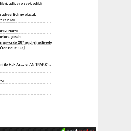
eri, adliyeye sevk edildi
a adresi Edirne olacak
yakalandı
ri kurtardı
nlara gözaltı
erasyonda 287 şüpheli adliyede
'ten net mesaj
ni ile Hak Arayışı ANITPARK'ta
yor