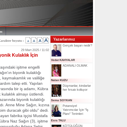
im
Yazarlarımız
arakter boyutu :
Gerçek başarı nedir?
29 Mart 2025 / 11:02
onik Kulaklık İçin
Vedat KAHYALAR
ADANALI OLMAK
aşındaki işitme engelli
ın'ın biyonik kulaklığı
si, kaymakamlık ve valiliğe
Nalan KUZU
rdım talep etti. Yapılan
Düşmanlar, kindarlar
rasında bir iş adamı, Kübra
her fırsatı kolluyor
 kulaklık almayı üstlendi.
pazarında biyonik kulaklığı
Sema SOYKAN
dı. Anne Mine Sağın, kızına
Potansiyel
bim duracak gibi oldu" dedi.
Yatırımcılar İçin "İş
Planı" Terimleri
yan fabrika işçisi Mustafa
 Kübra Naz Sağın (3), işitme
Esra TALU
in başvurduğu Adana Şehir
KÖTÜLÜĞÜN