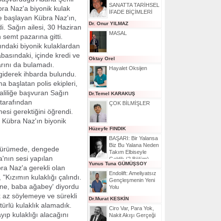
SANATTA TARİHSEL
bra Naz'a biyonik kulak
İFADE BİÇİMLERİ
ye başlayan Kübra Naz'ın,
Dr. Onur YILMAZ
di. Sağın ailesi, 30 Haziran
MASAL
semt pazarına gitti.
şındaki biyonik kulaklardan
rabasındaki, içinde kredi ve
Oktay Orel
arını da bulamadı.
Hayalet Oksijen
 giderek ihbarda bulundu.
a başlatan polis ekipleri,
liliğe başvuran Sağın
Dr.Temel KARAKUŞ
 tarafından
ÇOK BİLMİŞLER
esi gerektiğini öğrendi.
, Kübra Naz'ın biyonik
Hüzeyfe FINDIK
BAŞARI: Bir Yalansa
Biz Bu Yalana Neden
 yürümede, dengede
Takım Elbiseyle
'nın sesi yapılan
Geldik (2.Bölüm)
Yunus Tuna GÜMÜŞSOY
ra Naz'a gerekli olan
Endolift: Ameliyatsız
"Kızımın kulaklığı çalındı.
Gençleşmenin Yeni
nne, baba ağabey' diyordu
Yolu
k az söylemeye ve sürekli
Dr.Murat KESKİN
ürlü kulaklık alamadık.
Ciro Var, Para Yok,
ıp kulaklığı alacağını
Nakit Akışı Gerçeği