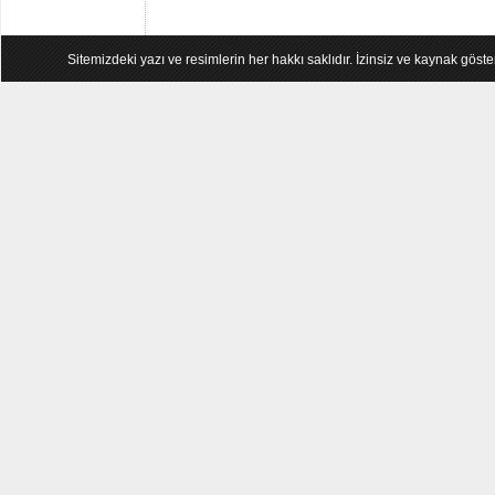
Sitemizdeki yazı ve resimlerin her hakkı saklıdır. İzinsiz ve kaynak göst