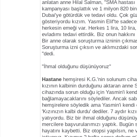
anlatan anne Hilal Salman, "SMA hastası 
kampanyası başlattık ve 1 milyon 820 bin 
Dubai'ye götürdük ve tedavi oldu. Çok gü
gösteriyordu kızım. Yasmin Elif'te sadece
herkesin emeği var. Herkes 1 lira, 10 lira,
evladımı tedavi ettirdik. Biz onun hakkın
Bir anne olarak soruşturma izninin çıkmas
Soruşturma izni çıksın ve aklımızdaki so
"dedi.
"İhmal olduğunu düşünüyoruz"
Hastane
hemşiresi K.G.'nin solunum ciha
kızının kalbinin durduğunu aktaran anne 
cihazında sorun olduğu için Yasmin'i kend
bağlamayacaklarını söylediler. Ancak sab
hemşirelere söyledik ama Yasmin'i kendi 
'Kızınızın kalbi durdu' dediler. 7 aydır k
yatıyordu. Biz bir ihmal olduğunu düşünü
mercilere başvurularımızı yaptık. Bugün
hayatını kaybetti. Biz otopsi yapılsın, ne