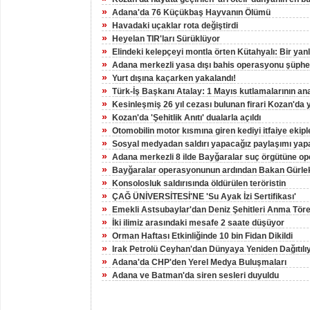
»
Adana'da 76 Küçükbaş Hayvanın Ölümü
»
Havadaki uçaklar rota değiştirdi
»
Heyelan TIR'ları Sürüklüyor
»
Elindeki kelepçeyi montla örten Kütahyalı: Bir yan
»
Adana merkezli yasa dışı bahis operasyonu şüphelil
»
Yurt dışına kaçarken yakalandı!
»
Türk-İş Başkanı Atalay: 1 Mayıs kutlamalarının an
»
Kesinleşmiş 26 yıl cezası bulunan firari Kozan'da 
»
Kozan'da 'Şehitlik Anıtı' dualarla açıldı
»
Otomobilin motor kısmına giren kediyi itfaiye ekiple
»
Sosyal medyadan saldırı yapacağız paylaşımı yapa
»
Adana merkezli 8 ilde Bayğaralar suç örgütüne op
»
Bayğaralar operasyonunun ardından Bakan Gürlek
»
Konsolosluk saldırısında öldürülen teröristin
»
ÇAĞ ÜNİVERSİTESİ'NE 'Su Ayak İzi Sertifikası'
»
Emekli Astsubaylar'dan Deniz Şehitleri Anma Töre
»
İki ilimiz arasındaki mesafe 2 saate düşüyor
»
Orman Haftası Etkinliğinde 10 bin Fidan Dikildi
»
Irak Petrolü Ceyhan'dan Dünyaya Yeniden Dağıtılı
»
Adana'da CHP'den Yerel Medya Buluşmaları
»
Adana ve Batman'da siren sesleri duyuldu