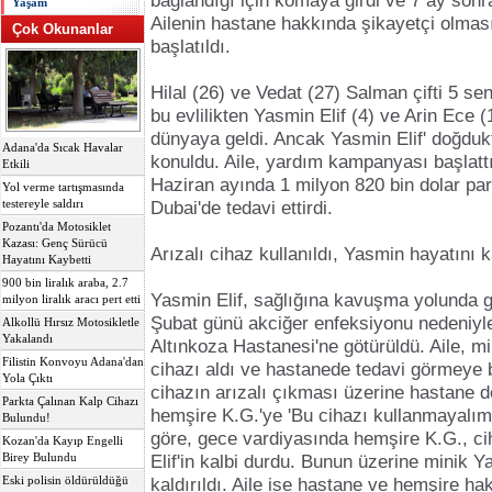
bağlandığı için komaya girdi ve 7 ay sonra
Yaşam
Ailenin hastane hakkında şikayetçi olmas
Çok Okunanlar
başlatıldı.
Hilal (26) ve Vedat (27) Salman çifti 5 sen
bu evlilikten Yasmin Elif (4) ve Arin Ece (1
dünyaya geldi. Ancak Yasmin Elif' doğdu
Adana'da Sıcak Havalar
konuldu. Aile, yardım kampanyası başlattı
Etkili
Haziran ayında 1 milyon 820 bin dolar para
Yol verme tartışmasında
testereyle saldırı
Dubai'de tedavi ettirdi.
Pozantı'da Motosiklet
Kazası: Genç Sürücü
Arızalı cihaz kullanıldı, Yasmin hayatını k
Hayatını Kaybetti
900 bin liralık araba, 2.7
Yasmin Elif, sağlığına kavuşma yolunda g
milyon liralık aracı pert etti
Şubat günü akciğer enfeksiyonu nedeniyle
Alkollü Hırsız Motosikletle
Yakalandı
Altınkoza Hastanesi'ne götürüldü. Aile, 
Filistin Konvoyu Adana'dan
cihazı aldı ve hastanede tedavi görmeye b
Yola Çıktı
cihazın arızalı çıkması üzerine hastane d
Parkta Çalınan Kalp Cihazı
hemşire K.G.'ye 'Bu cihazı kullanmayalım
Bulundu!
göre, gece vardiyasında hemşire K.G., ci
Kozan'da Kayıp Engelli
Birey Bulundu
Elif'in kalbi durdu. Bunun üzerine minik
Eski polisin öldürüldüğü
kaldırıldı. Aile ise hastane ve hemşire ha