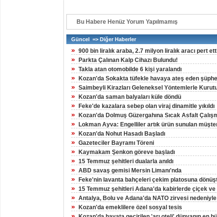
Bu Habere Henüz Yorum Yapılmamış
Güncel => Diğer Haberler
»
900 bin liralık araba, 2.7 milyon liralık aracı pert ett
»
Parkta Çalınan Kalp Cihazı Bulundu!
»
Takla atan otomobilde 6 kişi yaralandı
»
Kozan'da Sokakta tüfekle havaya ateş eden şüpheli
»
Saimbeyli Kirazları Geleneksel Yöntemlerle Kurut
»
Kozan'da saman balyaları küle döndü
»
Feke'de kazalara sebep olan viraj dinamitle yıkıldı
»
Kozan'da Dolmuş Güzergahına Sıcak Asfalt Çalış
»
Lokman Ayva: Engelliler artık ürün sunulan müşteri
»
Kozan'da Nohut Hasadı Başladı
»
Gazeteciler Bayramı Töreni
»
Kaymakam Şenkon göreve başladı
»
15 Temmuz şehitleri dualarla anıldı
»
ABD savaş gemisi Mersin Limanı'nda
»
Feke'nin lavanta bahçeleri çekim platosuna dönüş
»
15 Temmuz şehitleri Adana'da kabirlerde çiçek ve d
»
Antalya, Bolu ve Adana'da NATO zirvesi nedeniyle
»
Kozan'da emeklilere özel sosyal tesis
»
Kozan'da hayata geçirilen 'arı oteli' dünyanın en 