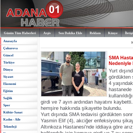
Günün Tüm Haberleri
Arşiv
Son Dakika Ekle
Reklam
Künye
İletiş
Anasayfa
K
Çukurova
Güncel
SMA Hastas
Türkiye
Nedeniyle 
Dünya
Yurt dışın
gördükten 
Siyaset
4 yaşındak
Ekonomi
hastanede 
Eğitim
kullanıldığ
Sağlık
girdi ve 7 ayın ardından hayatını kaybetti
Spor
hemşire hakkında şikayette bulundu.
Kültür-Sanat
Yurt dışında SMA tedavisi gördükten son
Kadın - Aile
Yasmin Elif (4), akciğer enfeksiyonu şikay
Altınkoza Hastanesi'nde iddiaya göre arız
Teknoloji