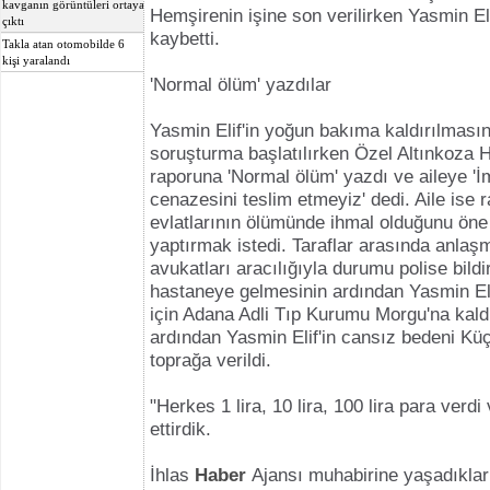
kavganın görüntüleri ortaya
Hemşirenin işine son verilirken Yasmin El
çıktı
kaybetti.
Takla atan otomobilde 6
kişi yaralandı
'Normal ölüm' yazdılar
Yasmin Elif'in yoğun bakıma kaldırılması
soruşturma başlatılırken Özel Altınkoza 
raporuna 'Normal ölüm' yazdı ve aileye 
cenazesini teslim etmeyiz' dedi. Aile ise 
evlatlarının ölümünde ihmal olduğunu öne
yaptırmak istedi. Taraflar arasında anlaşm
avukatları aracılığıyla durumu polise bildir
hastaneye gelmesinin ardından Yasmin Eli
için Adana Adli Tıp Kurumu Morgu'na kaldı
ardından Yasmin Elif'in cansız bedeni Kü
toprağa verildi.
"Herkes 1 lira, 10 lira, 100 lira para verdi
ettirdik.
İhlas
Haber
Ajansı muhabirine yaşadıkları