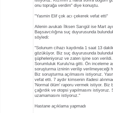
istiyoruz. Kızımın 2 hafta sonra doğum 
onu toprağa verdim" diye konuştu.
"Yasmin Elif çok acı çekerek vefat etti"
Ailenin avukatı İlksen Sarıgül ise Mart 
Başsavcılığına suç duyurusunda bulundukla
söyledi:
"Solunum cihazı kaydında 1 saat 13 dakik
gözüküyor. Biz suç duyurusunda bulundu
şüpheleniyoruz ve zaten işine son verild
Sorumluluk Kurulu'na gitti. Ön inceleme
soruşturma izninin verilip verilmeyeceği h
Biz soruşturma açılmasını istiyoruz. Yasm
vefat etti. 7 aydır kimsenin ifadesi alınma
'Normal ölüm' raporu vermek istiyor. Biz b
çağırdık ve otopsi yapılmasını istiyoruz.
uzamamasını istiyoruz."
Hastane açıklama yapmadı