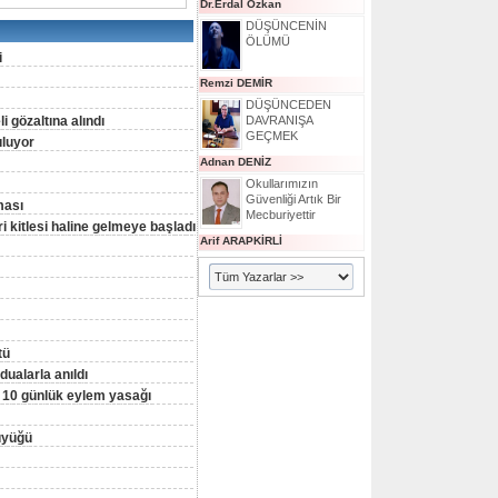
Dr.Erdal Özkan
DÜŞÜNCENİN
ÖLÜMÜ
i
Remzi DEMİR
DÜŞÜNCEDEN
 gözaltına alındı
DAVRANIŞA
GEÇMEK
uluyor
Adnan DENİZ
Okullarımızın
Güvenliği Artık Bir
ması
Mecburiyettir
 kitlesi haline gelmeye başladı
Arif ARAPKİRLİ
tü
ualarla anıldı
 10 günlük eylem yasağı
büyüğü