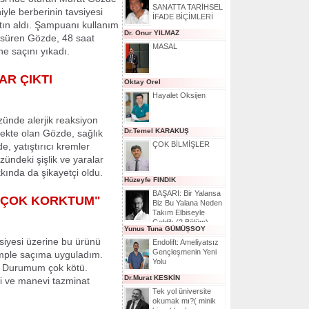
SANATTA TARİHSEL
iyle berberinin tavsiyesi
İFADE BİÇİMLERİ
atın aldı. Şampuanı kullanım
Dr. Onur YILMAZ
i süren Gözde, 48 saat
MASAL
e saçını yıkadı.
AR ÇIKTI
Oktay Orel
Hayalet Oksijen
ünde alerjik reaksiyon
Dr.Temel KARAKUŞ
fekte olan Gözde, sağlık
ÇOK BİLMİŞLER
e, yatıştırıcı kremler
ndeki şişlik ve yaralar
ında da şikayetçi oldu.
Hüzeyfe FINDIK
BAŞARI: Bir Yalansa
E ÇOK KORKTUM"
Biz Bu Yalana Neden
Takım Elbiseyle
Geldik (2.Bölüm)
Yunus Tuna GÜMÜŞSOY
siyesi üzerine bu ürünü
Endolift: Ameliyatsız
Gençleşmenin Yeni
mple saçıma uyguladım.
Yolu
ı. Durumum çok kötü.
Dr.Murat KESKİN
i ve manevi tazminat
Tek yol üniversite
okumak mı?( minik