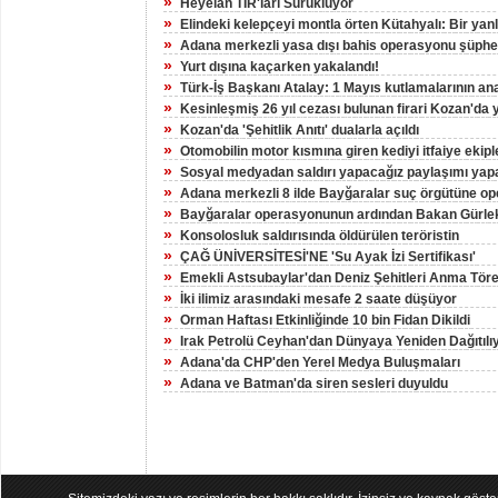
»
Heyelan TIR'ları Sürüklüyor
»
Elindeki kelepçeyi montla örten Kütahyalı: Bir yan
»
Adana merkezli yasa dışı bahis operasyonu şüphelil
»
Yurt dışına kaçarken yakalandı!
»
Türk-İş Başkanı Atalay: 1 Mayıs kutlamalarının an
»
Kesinleşmiş 26 yıl cezası bulunan firari Kozan'da 
»
Kozan'da 'Şehitlik Anıtı' dualarla açıldı
»
Otomobilin motor kısmına giren kediyi itfaiye ekiple
»
Sosyal medyadan saldırı yapacağız paylaşımı yapa
»
Adana merkezli 8 ilde Bayğaralar suç örgütüne op
»
Bayğaralar operasyonunun ardından Bakan Gürlek
»
Konsolosluk saldırısında öldürülen teröristin
»
ÇAĞ ÜNİVERSİTESİ'NE 'Su Ayak İzi Sertifikası'
»
Emekli Astsubaylar'dan Deniz Şehitleri Anma Töre
»
İki ilimiz arasındaki mesafe 2 saate düşüyor
»
Orman Haftası Etkinliğinde 10 bin Fidan Dikildi
»
Irak Petrolü Ceyhan'dan Dünyaya Yeniden Dağıtılı
»
Adana'da CHP'den Yerel Medya Buluşmaları
»
Adana ve Batman'da siren sesleri duyuldu