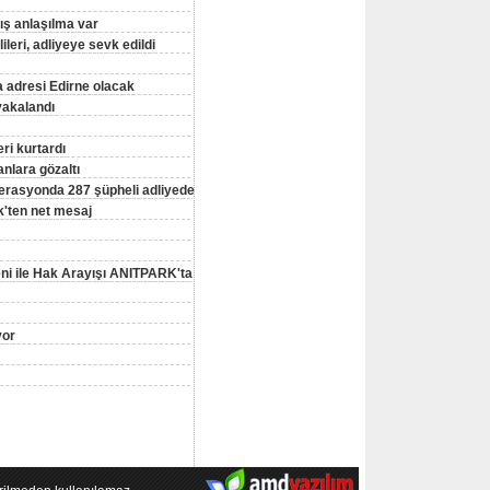
lış anlaşılma var
eri, adliyeye sevk edildi
a adresi Edirne olacak
yakalandı
ri kurtardı
nlara gözaltı
erasyonda 287 şüpheli adliyede
'ten net mesaj
ni ile Hak Arayışı ANITPARK'ta
yor