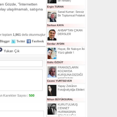
bir rehber)
ten Gözde, "İnternetten
Ergin TURAN
lay ulaşılmamalı, satışına
Sanal Kumar: Sessiz
Bir Toplumsal Felaket
Serkan KAYA
AHBAP'TAN ÇIKAN
DERSLER
r toplam
1,961
defa okunmuştur
Blogger
Twitter
Facebook
Serdar AYDIN
Hayat, Bir Nakışın İki
Yukarı Çık
Yüzü gibidir !
Güliz ÖZSÜT
FRANSIZLARIN
KOZAN'DA
KURŞUNA DİZDİĞİ
HAMZA'NIN
Cezmi YURTSEVER
HİKAYESİ
Yapay Zekânın
Fotoğrafçılığa Etkileri
n Karekter Sayısı :
500
Nihan BÜYÜKSURAL
KURUTULMUŞ
CENNET
HURMASININ
YOLCULUĞU