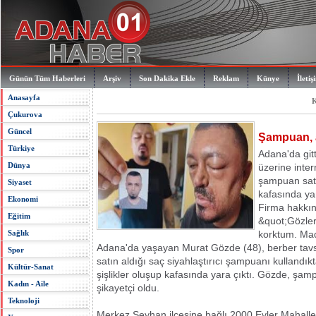
Günün Tüm Haberleri
Arşiv
Son Dakika Ekle
Reklam
Künye
İletiş
Anasayfa
K
Çukurova
Güncel
Şampuan, a
Türkiye
Adana'da gitt
Dünya
üzerine inter
şampuan sat
Siyaset
kafasında yara
Ekonomi
Firma hakkın
Eğitim
&quot;Gözle
Sağlık
korktum. Mad
Adana'da yaşayan Murat Gözde (48), berber tavsi
Spor
satın aldığı saç siyahlaştırıcı şampuanı kulland
Kültür-Sanat
şişlikler oluşup kafasında yara çıktı. Gözde, şa
Kadın - Aile
şikayetçi oldu.
Teknoloji
Merkez Seyhan ilçesine bağlı 2000 Evler Mahall