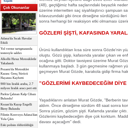
Yaşam
(48), geçtiğimiz hafta saçlarındaki beyazlık neden
Çok Okunanlar
üzerine internetten saç siyahlaştırıcı şampuan s
kılavuzundaki gibi önce dirseğine sürdüğünü iler
sonra herhangi bir reaksiyon etki olmaması üzerin
GÖZLERİ ŞİŞTİ, KAFASINDA YARAL
Adana'da Sıcak Havalar
Etkili
Yol verme tartışmasında
Ürünü kullandıktan kısa süre sonra Gözde'nin yüz
testereyle saldırı
oluştu. Gözü şişip, kafasında yaralar çıkan ve en
Alkollü Hırsız Motosikletle
ocağına gitti. Doktor tavsiyesi üzerine Murat Gözd
Yakalandı
kullanmaya başladı. 3 gün geçmesine rağmen yüzü
Pozantı'da Motosiklet
geçmeyen Murat Gözde, karakola gidip firma hakk
Kazası: Genç Sürücü
Hayatını Kaybetti
"GÖZLERİMİ KAYBEDECEĞİM DİY
900 bin liralık araba, 2.7
milyon liralık aracı pert etti
Parkta Çalınan Kalp Cihazı
Bulundu!
Yaşadıklarını anlatan Murat Gözde, "Berberin tav
Kozan'da Kayıp Engelli
aldım. Önce dirseğime sürdüm 48 saat sonra ko
Birey Bulundu
Sonra yüzüm, gözüm şişti. Kafamda yaralar çıkt
Filistin Konvoyu Adana'dan
Gözlerimi kaybedeceğim diye çok korktum. Madd
Yola Çıktı
davası açacağım" dedi.
Eski polisin öldürüldüğü