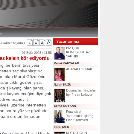
im
Yazarlarımız
arakter boyutu :
BİZ ÇOK
KONUŞTUK, AZ
07 Eylül 2025 / 11:58
YAPTIK!
z kalsın kör ediyordu
Vedat KAHYALAR
iği berberin tavsiyesi
ADANALI OLMAK
netten saç siyahlaştırıcı
ın alan Murat Gözde'nin
lar çıktı, gözleri şişti.
Nalan KUZU
da şikayetçi olan şahıs,
Düşmanlar, kindarlar
rimi kaybedeceğim diye çok
her fırsatı kolluyor
di ve manevi t
yesi üzerine internetten
Sema SOYKAN
ıktan sonra yüz ve gözünde
Potansiyel
mpuanı üreten firmadan
Yatırımcılar İçin "İş
Planı" Terimleri
Esra TALU
esi'nde oturan Murat Gözde
KÖTÜLÜĞÜN