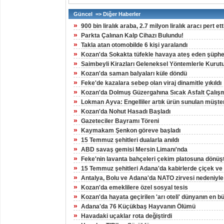
Güncel => Diğer Haberler
»
900 bin liralık araba, 2.7 milyon liralık aracı pert ett
»
Parkta Çalınan Kalp Cihazı Bulundu!
»
Takla atan otomobilde 6 kişi yaralandı
»
Kozan'da Sokakta tüfekle havaya ateş eden şüpheli
»
Saimbeyli Kirazları Geleneksel Yöntemlerle Kurut
»
Kozan'da saman balyaları küle döndü
»
Feke'de kazalara sebep olan viraj dinamitle yıkıldı
»
Kozan'da Dolmuş Güzergahına Sıcak Asfalt Çalış
»
Lokman Ayva: Engelliler artık ürün sunulan müşteri
»
Kozan'da Nohut Hasadı Başladı
»
Gazeteciler Bayramı Töreni
»
Kaymakam Şenkon göreve başladı
»
15 Temmuz şehitleri dualarla anıldı
»
ABD savaş gemisi Mersin Limanı'nda
»
Feke'nin lavanta bahçeleri çekim platosuna dönüş
»
15 Temmuz şehitleri Adana'da kabirlerde çiçek ve d
»
Antalya, Bolu ve Adana'da NATO zirvesi nedeniyle
»
Kozan'da emeklilere özel sosyal tesis
»
Kozan'da hayata geçirilen 'arı oteli' dünyanın en 
»
Adana'da 76 Küçükbaş Hayvanın Ölümü
»
Havadaki uçaklar rota değiştirdi