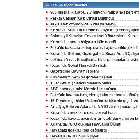
Güncel => Diğer Haberler
»
900 bin liralık araba, 2.7 milyon liralık aracı pert ett
»
Parkta Çalınan Kalp Cihazı Bulundu!
»
Takla atan otomobilde 6 kişi yaralandı
»
Kozan'da Sokakta tüfekle havaya ateş eden şüpheli
»
Saimbeyli Kirazları Geleneksel Yöntemlerle Kurut
»
Kozan'da saman balyaları küle döndü
»
Feke'de kazalara sebep olan viraj dinamitle yıkıldı
»
Kozan'da Dolmuş Güzergahına Sıcak Asfalt Çalış
»
Lokman Ayva: Engelliler artık ürün sunulan müşteri
»
Kozan'da Nohut Hasadı Başladı
»
Gazeteciler Bayramı Töreni
»
Kaymakam Şenkon göreve başladı
»
15 Temmuz şehitleri dualarla anıldı
»
ABD savaş gemisi Mersin Limanı'nda
»
Feke'nin lavanta bahçeleri çekim platosuna dönüş
»
15 Temmuz şehitleri Adana'da kabirlerde çiçek ve d
»
Antalya, Bolu ve Adana'da NATO zirvesi nedeniyle
»
Kozan'da emeklilere özel sosyal tesis
»
Kozan'da hayata geçirilen 'arı oteli' dünyanın en 
»
Adana'da 76 Küçükbaş Hayvanın Ölümü
»
Havadaki uçaklar rota değiştirdi
»
Heyelan TIR'ları Sürüklüyor