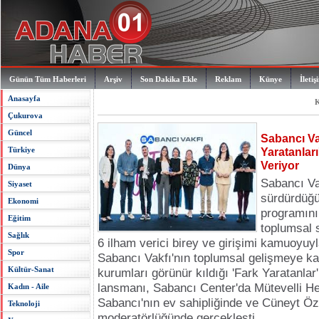
Günün Tüm Haberleri
Arşiv
Son Dakika Ekle
Reklam
Künye
İletiş
Anasayfa
K
Çukurova
Güncel
Sabancı Va
Türkiye
Yaratanlar
Veriyor
Dünya
Sabancı Va
Siyaset
sürdürdüğü
Ekonomi
programını
Eğitim
toplumsal 
Sağlık
6 ilham verici birey ve girişimi kamuoyuyl
Spor
Sabancı Vakfı'nın toplumsal gelişmeye ka
Kültür-Sanat
kurumları görünür kıldığı 'Fark Yaratanla
lansmanı, Sabancı Center'da Mütevelli H
Kadın - Aile
Sabancı'nın ev sahipliğinde ve Cüneyt Öz
Teknoloji
moderatörlüğünde gerçekleşti.