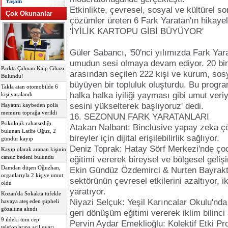
Yaşam
Etkinlikte, çevresel, sosyal ve kültürel so
Çok Okunanlar
çözümler üreten 6 Fark Yaratan'ın hikayele
'İYİLİK KARTOPU GİBİ BÜYÜYOR'
Güler Sabancı, '50'nci yılımızda Fark Yar
umudun sesi olmaya devam ediyor. 20 bi
Parkta Çalınan Kalp Cihazı
arasından seçilen 222 kişi ve kurum, sosy
Bulundu!
büyüyen bir topluluk oluşturdu. Bu progra
Takla atan otomobilde 6
halka halka iyiliği yayması gibi umut veriyo
kişi yaralandı
sesini yükselterek başlıyoruz' dedi.
Hayatını kaybeden polis
memuru toprağa verildi
16. SEZONUN FARK YARATANLARI
Psikolojik rahatsızlığı
Atakan Nalbant: Binclusive yapay zeka ç
bulunan Latife Oğuz, 2
bireyler için dijital erişilebilirlik sağlıyor.
gündür kayıp
Deniz Toprak: Hatay Sörf Merkezi'nde çoc
Kayıp olarak aranan kişinin
cansız bedeni bulundu
eğitimi vererek bireysel ve bölgesel gelişi
Damdan düşen Oğuzhan,
Ekin Gündüz Özdemirci & Nurten Bayrakta
organlarıyla 2 kişiye umut
sektörünün çevresel etkilerini azaltıyor, ik
oldu
yaratıyor.
Kozan'da Sokakta tüfekle
Niyazi Selçuk: Yeşil Karıncalar Okulu'nd
havaya ateş eden şüpheli
gözaltına alındı
geri dönüşüm eğitimi vererek iklim bilinci 
9 ildeki tüm cep
Pervin Aydar Emeklioğlu: Kolektif Etki Pro
telefonlarına acil uyarı