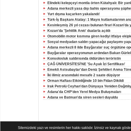
»
Elindeki kelepçeyi montla örten Kütahyalı: Bir yan
»
Adana merkezli yasa dışı bahis operasyonu şüphelil
»
Yurt dışına kaçarken yakalandı!
»
Türk-İş Başkanı Atalay: 1 Mayıs kutlamalarının an
»
Kesinleşmiş 26 yıl cezası bulunan firari Kozan'da 
»
Kozan'da 'Şehitlik Anıtı' dualarla açıldı
»
Otomobilin motor kısmına giren kediyi itfaiye ekiple
»
Sosyal medyadan saldırı yapacağız paylaşımı yapa
»
Adana merkezli 8 ilde Bayğaralar suç örgütüne op
»
Bayğaralar operasyonunun ardından Bakan Gürlek
»
Konsolosluk saldırısında öldürülen teröristin
»
ÇAĞ ÜNİVERSİTESİ'NE 'Su Ayak İzi Sertifikası'
»
Emekli Astsubaylar'dan Deniz Şehitleri Anma Töre
»
İki ilimiz arasındaki mesafe 2 saate düşüyor
»
Orman Haftası Etkinliğinde 10 bin Fidan Dikildi
»
Irak Petrolü Ceyhan'dan Dünyaya Yeniden Dağıtılı
»
Adana'da CHP'den Yerel Medya Buluşmaları
»
Adana ve Batman'da siren sesleri duyuldu
Sitemizdeki yazı ve resimlerin her hakkı saklıdır. İzinsiz ve kaynak göst