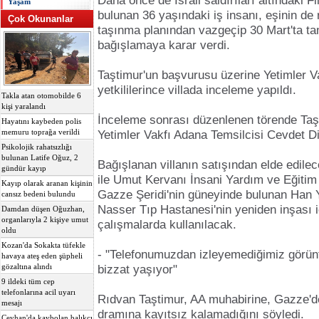
Daha önce de İsrail saldırıları altındaki Fi
Yaşam
bulunan 36 yaşındaki iş insanı, eşinin de 
Çok Okunanlar
taşınma planından vazgeçip 30 Mart'ta tam
bağışlamaya karar verdi.
Taştimur'un başvurusu üzerine Yetimler Va
yetkililerince villada inceleme yapıldı.
Takla atan otomobilde 6
kişi yaralandı
İnceleme sonrası düzenlenen törende Taşt
Hayatını kaybeden polis
memuru toprağa verildi
Yetimler Vakfı Adana Temsilcisi Cevdet Di
Psikolojik rahatsızlığı
bulunan Latife Oğuz, 2
Bağışlanan villanın satışından elde edilece
gündür kayıp
ile Umut Kervanı İnsani Yardım ve Eğitim 
Kayıp olarak aranan kişinin
Gazze Şeridi'nin güneyinde bulunan Han 
cansız bedeni bulundu
Nasser Tıp Hastanesi'nin yeniden inşası i
Damdan düşen Oğuzhan,
organlarıyla 2 kişiye umut
çalışmalarda kullanılacak.
oldu
Kozan'da Sokakta tüfekle
- "Telefonumuzdan izleyemediğimiz görünt
havaya ateş eden şüpheli
gözaltına alındı
bizzat yaşıyor"
9 ildeki tüm cep
telefonlarına acil uyarı
Rıdvan Taştimur, AA muhabirine, Gazze'd
mesajı
dramına kayıtsız kalamadığını söyledi.
Ceyhan'da kaybolan balıkçı