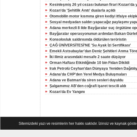
»
Kesinleşmiş 26 yıl cezası bulunan firari Kozan'da 
»
Kozan'da 'Şehitlik Anıtı' dualarla açıldı
»
Otomobilin motor kısmına giren kediyi itfaiye ekiple
»
Sosyal medyadan saldırı yapacağız paylaşımı yapa
»
Adana merkezli 8 ilde Bayğaralar suç örgütüne op
»
Bayğaralar operasyonunun ardından Bakan Gürlek
»
Konsolosluk saldırısında öldürülen teröristin
»
ÇAĞ ÜNİVERSİTESİ'NE 'Su Ayak İzi Sertifikası'
»
Emekli Astsubaylar'dan Deniz Şehitleri Anma Töre
»
İki ilimiz arasındaki mesafe 2 saate düşüyor
»
Orman Haftası Etkinliğinde 10 bin Fidan Dikildi
»
Irak Petrolü Ceyhan'dan Dünyaya Yeniden Dağıtılı
»
Adana'da CHP'den Yerel Medya Buluşmaları
»
Adana ve Batman'da siren sesleri duyuldu
»
Şalgamımız AB'den coğrafi işaret tescili aldı
»
Kozan'da Ev Yangını
Sitemizdeki yazı ve resimlerin her hakkı saklıdır. İzinsiz ve kaynak göst