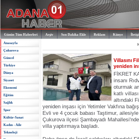
Günün Tüm Haberleri
Arşiv
Son Dakika Ekle
Reklam
Künye
İletiş
Anasayfa
K
Çukurova
Güncel
Villasını F
Türkiye
yeniden inş
Dünya
FİKRET KA
insanı Rıdv
Siyaset
oturmak am
Ekonomi
katlı villas
Eğitim
altındaki F
Sağlık
yeniden inşası için Yetimler Vakfına bağış
Spor
Evli ve 4 çocuk babası Taştimur, ailesiyl
Kültür-Sanat
Çukurova ilçesi Şambayadı Mahallesi'nde
Kadın - Aile
villa yaptırmaya başladı.
Teknoloji