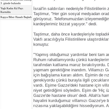
3. günde bulundu
İsrail'in saldırıları nedeniyle Filistinlilerin
Yaşlı Kadın Kıl Payı
Kurtuldu
Taştimur, "Her gün sosyal medyadan orada
Kapya Biber Hasadı Başladı
görüyoruz. Telefonumuzdan izleyemediğim
kardeşlerimiz bizzat yaşıyor." dedi.
Taştimur, daha önce kardeşleriyle topladık
Vakfı aracılığıyla Filistinlilere ulaştırdıkl
konuştu:
"Yapmış olduğumuz yardımlar beni tam an
Ruhum rahatlamıyordu çünkü kardeşlerimi
tarafından katliama maruz bırakılıyordu. D
yapmam gerektiğine inandım. Villamızı G
için bağışlama kararı aldım. Eşimin de r
gerekiyordu çünkü burayla ilgili çocukları
vardı. Eşime Gazze'deki hastane için vil
niyet getirdiğimi söyledim. Eşim de 'Hiç
Gazze'de hastane olsun' dedi. Allah'a ha
hayalini kurduğumuz villamızı Gazze'ye 
rızasına yaklaşabildiğimi hissediyorum. 