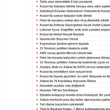
»
Takla atan otomobilde 6 kişi yaralandı
»
Kozan'da Sokakta tüfekle havaya ateş eden şüpheli
»
Saimbeyli Kirazları Geleneksel Yöntemlerle Kurut
»
Kozan'da saman balyaları küle döndü
»
Feke'de kazalara sebep olan viraj dinamitle yıkıldı
»
Kozan'da Dolmuş Güzergahına Sıcak Asfalt Çalış
»
Lokman Ayva: Engelliler artık ürün sunulan müşteri
»
Kozan'da Nohut Hasadı Başladı
»
Gazeteciler Bayramı Töreni
»
Kaymakam Şenkon göreve başladı
»
15 Temmuz şehitleri dualarla anıldı
»
ABD savaş gemisi Mersin Limanı'nda
»
Feke'nin lavanta bahçeleri çekim platosuna dönüş
»
15 Temmuz şehitleri Adana'da kabirlerde çiçek ve d
»
Antalya, Bolu ve Adana'da NATO zirvesi nedeniyle
»
Kozan'da emeklilere özel sosyal tesis
»
Kozan'da hayata geçirilen 'arı oteli' dünyanın en 
»
Adana'da 76 Küçükbaş Hayvanın Ölümü
»
Havadaki uçaklar rota değiştirdi
»
Heyelan TIR'ları Sürüklüyor
»
Elindeki kelepçeyi montla örten Kütahyalı: Bir yan
»
Adana merkezli yasa dışı bahis operasyonu şüphelil
»
Yurt dışına kaçarken yakalandı!
»
Türk-İş Başkanı Atalay: 1 Mayıs kutlamalarının an