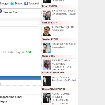
bir rehber)
Blogger
Twitter
Facebook
Ergin TURAN
Sanal Kumar: Sessiz
Yukarı Çık
Bir Toplumsal Felaket
Serkan KAYA
AHBAP'TAN ÇIKAN
DERSLER
Serdar AYDIN
Hayat, Bir Nakışın İki
Yüzü gibidir !
n Karekter Sayısı :
500
Güliz ÖZSÜT
FRANSIZLARIN
KOZAN'DA
KURŞUNA DİZDİĞİ
HAMZA'NIN
Cezmi YURTSEVER
HİKAYESİ
Yapay Zekânın
Fotoğrafçılığa Etkileri
i
Nihan BÜYÜKSURAL
KURUTULMUŞ
 gözaltına alındı
CENNET
HURMASININ
uluyor
YOLCULUĞU