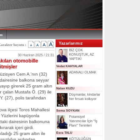
im
Yazarlarımız
arakter boyutu :
BİZ ÇOK
KONUŞTUK, AZ
30 Haziran 2025 / 21:31
YAPTIK!
akılan otomobille
gitmişler
Vedat KAHYALAR
ADANALI OLMAK
zisyen Cem A.'nın (32)
i dairesine balkona seyyar
ayıp girerek 25 gram altın
Nalan KUZU
r çalan Mustafa Ö. (29) ile
Düşmanlar, kindarlar
. (27), polis tarafından
her fırsatı kolluyor
ova ilçesi Toros Mahallesi
Sema SOYKAN
 Yüzlerini kapüşonla
Potansiyel
ttaki dairesinin balkonuna
Yatırımcılar İçin "İş
Planı" Terimleri
rarak içeri girdi.
ladığı 25 gram altın ile
Esra TALU
ırsızlığın ardından
KÖTÜLÜĞÜN