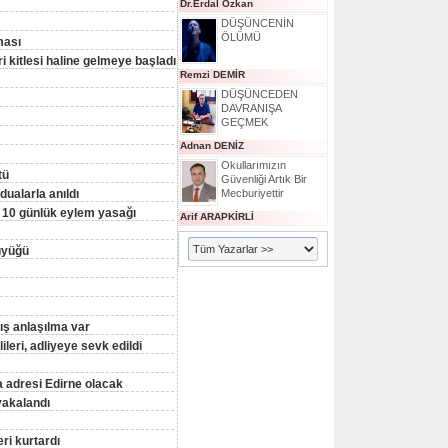
Dr.Erdal Özkan
DÜŞÜNCENİN
ÖLÜMÜ
ması
 kitlesi haline gelmeye başladı
Remzi DEMİR
DÜŞÜNCEDEN
DAVRANIŞA
GEÇMEK
Adnan DENİZ
Okullarımızın
tü
Güvenliği Artık Bir
ualarla anıldı
Mecburiyettir
 10 günlük eylem yasağı
Arif ARAPKİRLİ
büyüğü
lış anlaşılma var
eri, adliyeye sevk edildi
a adresi Edirne olacak
yakalandı
ri kurtardı