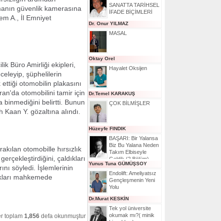
SANATTA TARİHSEL
tmanın güvenlik kamerasına
İFADE BİÇİMLERİ
em A., İl Emniyet
Dr. Onur YILMAZ
MASAL
Oktay Orel
lik Büro Amirliği ekipleri,
Hayalet Oksijen
eleyip, şüphelilerin
ttiği otomobilin plakasını
ran'da otomobilini tamir için
Dr.Temel KARAKUŞ
 binmediğini belirtti. Bunun
ÇOK BİLMİŞLER
 Kaan Y. gözaltına alındı.
Hüzeyfe FINDIK
BAŞARI: Bir Yalansa
Biz Bu Yalana Neden
akılan otomobille hırsızlık
Takım Elbiseyle
 gerçekleştirdiğini, çaldıkları
Geldik (2.Bölüm)
Yunus Tuna GÜMÜŞSOY
ını söyledi. İşlemlerinin
Endolift: Ameliyatsız
dıkları mahkemede
Gençleşmenin Yeni
Yolu
Dr.Murat KESKİN
Tek yol üniversite
okumak mı?( minik
r toplam
1,856
defa okunmuştur