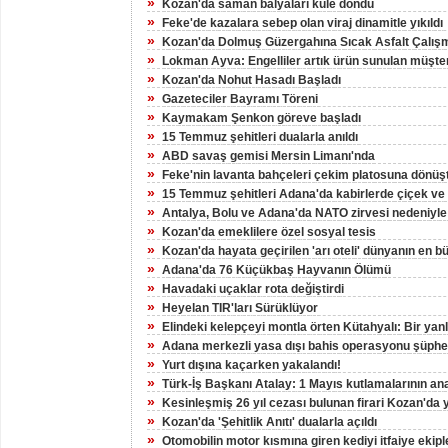
»
Kozan'da saman balyaları küle döndü
»
Feke'de kazalara sebep olan viraj dinamitle yıkıldı
»
Kozan'da Dolmuş Güzergahına Sıcak Asfalt Çalış
»
Lokman Ayva: Engelliler artık ürün sunulan müşteri
»
Kozan'da Nohut Hasadı Başladı
»
Gazeteciler Bayramı Töreni
»
Kaymakam Şenkon göreve başladı
»
15 Temmuz şehitleri dualarla anıldı
»
ABD savaş gemisi Mersin Limanı'nda
»
Feke'nin lavanta bahçeleri çekim platosuna dönüş
»
15 Temmuz şehitleri Adana'da kabirlerde çiçek ve d
»
Antalya, Bolu ve Adana'da NATO zirvesi nedeniyle
»
Kozan'da emeklilere özel sosyal tesis
»
Kozan'da hayata geçirilen 'arı oteli' dünyanın en 
»
Adana'da 76 Küçükbaş Hayvanın Ölümü
»
Havadaki uçaklar rota değiştirdi
»
Heyelan TIR'ları Sürüklüyor
»
Elindeki kelepçeyi montla örten Kütahyalı: Bir yan
»
Adana merkezli yasa dışı bahis operasyonu şüphelil
»
Yurt dışına kaçarken yakalandı!
»
Türk-İş Başkanı Atalay: 1 Mayıs kutlamalarının an
»
Kesinleşmiş 26 yıl cezası bulunan firari Kozan'da 
»
Kozan'da 'Şehitlik Anıtı' dualarla açıldı
»
Otomobilin motor kısmına giren kediyi itfaiye ekiple