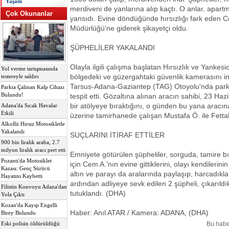
Yaşam
merdiveni de yanlarına alıp kaçtı. O anlar, apar
Çok Okunanlar
yansıdı. Evine döndüğünde hırsızlığı fark eden C
Müdürlüğü'ne giderek şikayetçi oldu.
ŞÜPHELİLER YAKALANDI
Olayla ilgili çalışma başlatan Hırsızlık ve Yankesici
Yol verme tartışmasında
bölgedeki ve güzergahtaki güvenlik kamerasını inc
testereyle saldırı
Tarsus-Adana-Gaziantep (TAG) Otoyolu'nda park e
Parkta Çalınan Kalp Cihazı
Bulundu!
tespit etti. Gözaltına alınan aracın sahibi, 23 Hazi
bir atölyeye bıraktığını, o günden bu yana aracına
Adana'da Sıcak Havalar
Etkili
üzerine tamirhanede çalışan Mustafa Ö. ile Fettah
Alkollü Hırsız Motosikletle
Yakalandı
SUÇLARINI İTİRAF ETTİLER
900 bin liralık araba, 2.7
milyon liralık aracı pert etti
Emniyete götürülen şüpheliler, sorguda, tamire bır
Pozantı'da Motosiklet
için Cem A.'nın evine gittiklerini, olayı kendilerinin
Kazası: Genç Sürücü
altın ve parayı da aralarında paylaşıp, harcadıklar
Hayatını Kaybetti
ardından adliyeye sevk edilen 2 şüpheli, çıkarıl
Filistin Konvoyu Adana'dan
tutuklandı. (DHA)
Yola Çıktı
Kozan'da Kayıp Engelli
Haber: Anıl ATAR / Kamera: ADANA, (DHA)
Birey Bulundu
Bu habe
Eski polisin öldürüldüğü