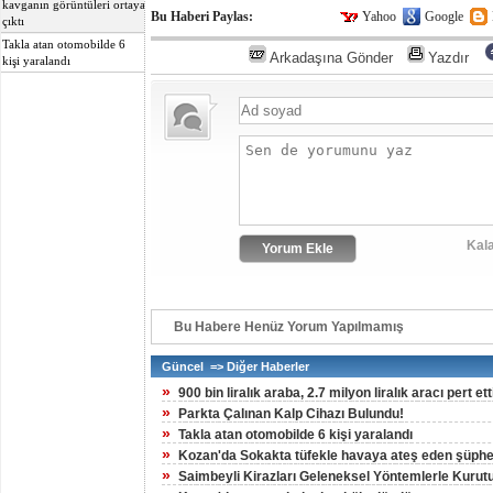
kavganın görüntüleri ortaya
Bu Haberi Paylas:
Yahoo
Google
çıktı
Takla atan otomobilde 6
Arkadaşına Gönder
Yazdır
kişi yaralandı
Kala
Bu Habere Henüz Yorum Yapılmamış
Güncel => Diğer Haberler
»
900 bin liralık araba, 2.7 milyon liralık aracı pert ett
»
Parkta Çalınan Kalp Cihazı Bulundu!
»
Takla atan otomobilde 6 kişi yaralandı
»
Kozan'da Sokakta tüfekle havaya ateş eden şüpheli
»
Saimbeyli Kirazları Geleneksel Yöntemlerle Kurut