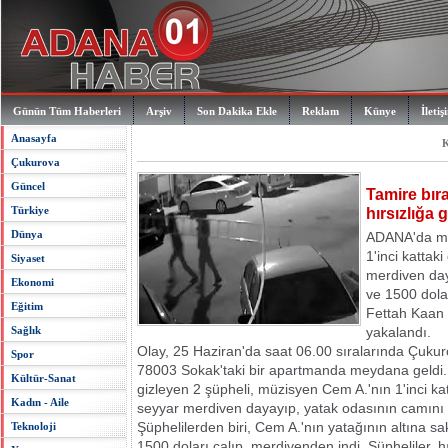
Günün Tüm Haberleri
Arşiv
Son Dakika Ekle
Reklam
Künye
İletiş
Anasayfa
K
Çukurova
Güncel
Tamire bır
Türkiye
hırsızlığa 
Dünya
ADANA'da mü
1'inci kattak
Siyaset
merdiven day
Ekonomi
ve 1500 dola
Eğitim
Fettah Kaan Y
Sağlık
yakalandı.
Olay, 25 Haziran'da saat 06.00 sıralarında Çukur
Spor
78003 Sokak'taki bir apartmanda meydana geldi.
Kültür-Sanat
gizleyen 2 şüpheli, müzisyen Cem A.'nın 1'inci ka
Kadın - Aile
seyyar merdiven dayayıp, yatak odasının camını kı
Şüphelilerden biri, Cem A.'nın yatağının altına sak
Teknoloji
1500 doları çalıp, merdivenden indi. Şüpheliler, h