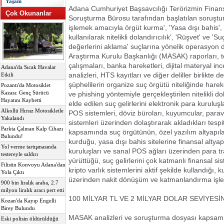
Yaşam
Adana Cumhuriyet Başsavcılığı Terörizmin Finan
Çok Okunanlar
Soruşturma Bürosu tarafından başlatılan soruşt
işlemek amacıyla örgüt kurma', 'Yasa dışı bahis', '
kullanılarak nitelikli dolandırıcılık', 'Rüşvet' ve 
değerlerini aklama' suçlarına yönelik operasyon d
Araştırma Kurulu Başkanlığı (MASAK) raporları, tek
çalışmaları, banka hareketleri, dijital materyal inc
Adana'da Sıcak Havalar
analizleri, HTS kayıtları ve diğer deliller birlikte d
Etkili
şüphelilerin organize suç örgütü niteliğinde hare
Pozantı'da Motosiklet
Kazası: Genç Sürücü
ve phishing yöntemiyle gerçekleştirilen nitelikli dol
Hayatını Kaybetti
elde edilen suç gelirlerini elektronik para kuruluş
Alkollü Hırsız Motosikletle
POS sistemleri, döviz büroları, kuyumcular, parava
Yakalandı
sistemleri üzerinden dolaştırarak akladıkları tespi
Parkta Çalınan Kalp Cihazı
kapsamında suç örgütünün, özel yazılım altyapılar
Bulundu!
kurduğu, yasa dışı bahis sitelerine finansal altyap
Yol verme tartışmasında
kuruluşları ve sanal POS ağları üzerinden para t
testereyle saldırı
yürüttüğü, suç gelirlerini çok katmanlı finansal sis
Filistin Konvoyu Adana'dan
kripto varlık sistemlerini aktif şekilde kullandığı,
Yola Çıktı
üzerinden nakit dönüşüm ve katmanlandırma işleml
900 bin liralık araba, 2.7
milyon liralık aracı pert etti
100 MİLYAR TL VE 2 MİLYAR DOLAR SEVİYESİ
Kozan'da Kayıp Engelli
Birey Bulundu
MASAK analizleri ve soruşturma dosyası kapsamı
Eski polisin öldürüldüğü