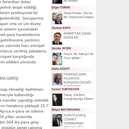
bir rehber)
ar Amerikan doları
tinin tespit edildiği,
Ergin TURAN
steren profesyonel bir
Sanal Kumar: Sessiz
Bir Toplumsal Felaket
erlendirildi. Soruşturma
apan orta ve üst düzey
Serkan KAYA
ık sistemi içerisindeki
AHBAP'TAN ÇIKAN
eli para hareketlerine
DERSLER
 getirilmesine yardımcı
unun yanında bazı emniyet
Serdar AYDIN
amlarca verilmiş yakalama,
Hayat, Bir Nakışın İki
 rüşvet karşılığında
Yüzü gibidir !
min ettikleri yönünde
Güliz ÖZSÜT
FRANSIZLARIN
RA GİRİŞİ
KOZAN'DA
KURŞUNA DİZDİĞİ
HAMZA'NIN
esap olmadığı belirlenen
Cezmi YURTSEVER
HİKAYESİ
cıyla kullanıldığı
Yapay Zekânın
Fotoğrafçılığa Etkileri
transfer yapıldığı belirtildi.
?nın hesabına yaklaşık 15,7
Nihan BÜYÜKSURAL
di. Ayrıca e-para ve ödeme
KURUTULMUŞ
24 yılları arasında
CENNET
n 344 lira para girişi
HURMASININ
i, örgütün genel çalışma
YOLCULUĞU