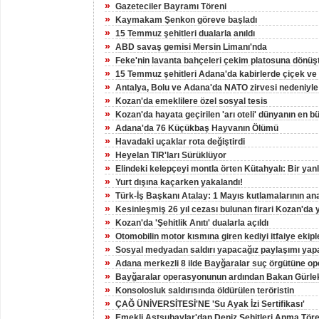
»
Gazeteciler Bayramı Töreni
»
Kaymakam Şenkon göreve başladı
»
15 Temmuz şehitleri dualarla anıldı
»
ABD savaş gemisi Mersin Limanı'nda
»
Feke'nin lavanta bahçeleri çekim platosuna dönüş
»
15 Temmuz şehitleri Adana'da kabirlerde çiçek ve d
»
Antalya, Bolu ve Adana'da NATO zirvesi nedeniyle
»
Kozan'da emeklilere özel sosyal tesis
»
Kozan'da hayata geçirilen 'arı oteli' dünyanın en 
»
Adana'da 76 Küçükbaş Hayvanın Ölümü
»
Havadaki uçaklar rota değiştirdi
»
Heyelan TIR'ları Sürüklüyor
»
Elindeki kelepçeyi montla örten Kütahyalı: Bir yan
»
Yurt dışına kaçarken yakalandı!
»
Türk-İş Başkanı Atalay: 1 Mayıs kutlamalarının an
»
Kesinleşmiş 26 yıl cezası bulunan firari Kozan'da 
»
Kozan'da 'Şehitlik Anıtı' dualarla açıldı
»
Otomobilin motor kısmına giren kediyi itfaiye ekiple
»
Sosyal medyadan saldırı yapacağız paylaşımı yapa
»
Adana merkezli 8 ilde Bayğaralar suç örgütüne op
»
Bayğaralar operasyonunun ardından Bakan Gürlek
»
Konsolosluk saldırısında öldürülen teröristin
»
ÇAĞ ÜNİVERSİTESİ'NE 'Su Ayak İzi Sertifikası'
»
Emekli Astsubaylar'dan Deniz Şehitleri Anma Töre