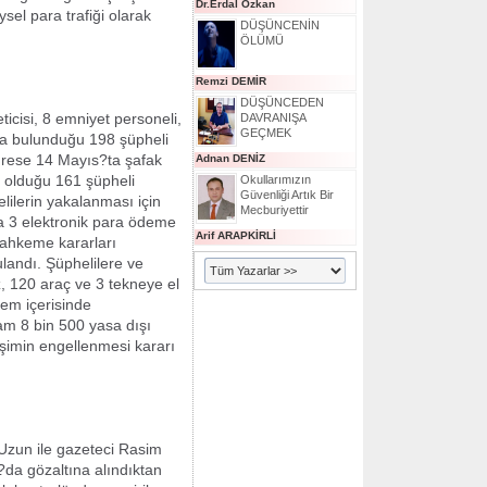
Dr.Erdal Özkan
ysel para trafiği olarak
DÜŞÜNCENİN
ÖLÜMÜ
Remzi DEMİR
DÜŞÜNCEDEN
cisi, 8 emniyet personeli,
DAVRANIŞA
GEÇMEK
da bulunduğu 198 şüpheli
adrese 14 Mayıs?ta şafak
Adnan DENİZ
a olduğu 161 şüpheli
Okullarımızın
Güvenliği Artık Bir
lilerin yakalanması için
Mecburiyettir
a 3 elektronik para ödeme
Arif ARAPKİRLİ
ahkeme kararları
landı. Şüphelilere ve
z, 120 araç ve 3 tekneye el
tem içerisinde
lam 8 bin 500 yasa dışı
rişimin engellenmesi kararı
 Uzun ile gazeteci Rasim
da gözaltına alındıktan