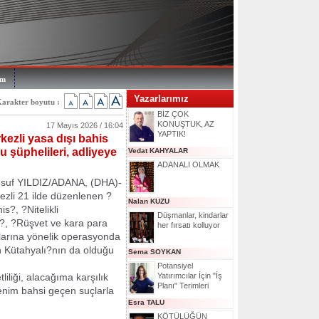
im
Yazarlarımız
arakter boyutu :
BİZ ÇOK
KONUŞTUK, AZ
17 Mayıs 2026 / 16:04
YAPTIK!
ezli yasa dışı bahis
 şüphelileri, adliyeye
Vedat KAHYALAR
ADANALI OLMAK
usuf YILDIZ/ADANA, (DHA)-
li 21 ilde düzenlenen ?
Nalan KUZU
s?, ?Nitelikli
Düşmanlar, kindarlar
k?, ?Rüşvet ve kara para
her fırsatı kolluyor
arına yönelik operasyonda
n Kütahyalı?nın da olduğu
Sema SOYKAN
Potansiyel
liği, alacağıma karşılık
Yatırımcılar İçin "İş
Planı" Terimleri
Benim bahsi geçen suçlarla
Esra TALU
KÖTÜLÜĞÜN