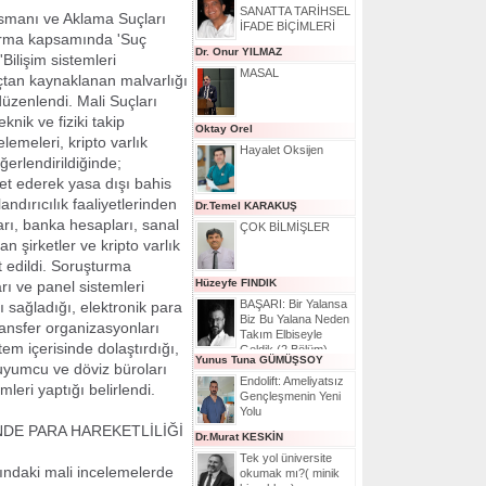
SANATTA TARİHSEL
smanı ve Aklama Suçları
İFADE BİÇİMLERİ
urma kapsamında 'Suç
Dr. Onur YILMAZ
Bilişim sistemleri
MASAL
'Suçtan kaynaklanan malvarlığı
üzenlendi. Mali Suçları
nik ve fiziki takip
Oktay Orel
elemeleri, kripto varlık
Hayalet Oksijen
eğerlendirildiğinde;
ket ederek yasa dışı bahis
andırıcılık faaliyetlerinden
Dr.Temel KARAKUŞ
ları, banka hesapları, sanal
ÇOK BİLMİŞLER
n şirketler ve kripto varlık
t edildi. Soruşturma
Hüzeyfe FINDIK
ı ve panel sistemleri
BAŞARI: Bir Yalansa
ı sağladığı, elektronik para
Biz Bu Yalana Neden
ransfer organizasyonları
Takım Elbiseyle
tem içerisinde dolaştırdığı,
Geldik (2.Bölüm)
Yunus Tuna GÜMÜŞSOY
 kuyumcu ve döviz büroları
Endolift: Ameliyatsız
eri yaptığı belirlendi.
Gençleşmenin Yeni
Yolu
NDE PARA HAREKETLİLİĞİ
Dr.Murat KESKİN
Tek yol üniversite
ndaki mali incelemelerde
okumak mı?( minik