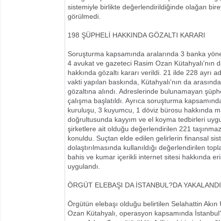
sistemiyle birlikte değerlendirildiğinde olağan bire
görülmedi.
198 ŞÜPHELİ HAKKINDA GÖZALTI KARARI
Soruşturma kapsamında aralarında 3 banka yöneti
4 avukat ve gazeteci Rasim Ozan Kütahyalı'nın 
hakkında gözaltı kararı verildi. 21 ilde 228 ayrı 
vakti yapılan baskında, Kütahyalı'nın da arasınd
gözaltına alındı. Adreslerinde bulunamayan şüphe
çalışma başlatıldı. Ayrıca soruşturma kapsamınd
kuruluşu, 3 kuyumcu, 1 döviz bürosu hakkında m
doğrultusunda kayyım ve el koyma tedbirleri uygu
şirketlere ait olduğu değerlendirilen 221 taşınma
konuldu. Suçtan elde edilen gelirlerin finansal sis
dolaştırılmasında kullanıldığı değerlendirilen top
bahis ve kumar içerikli internet sitesi hakkında e
uygulandı.
ÖRGÜT ELEBAŞI DA İSTANBUL?DA YAKALANDI
Örgütün elebaşı olduğu belirtilen Selahattin Akın
Ozan Kütahyalı, operasyon kapsamında İstanbul?