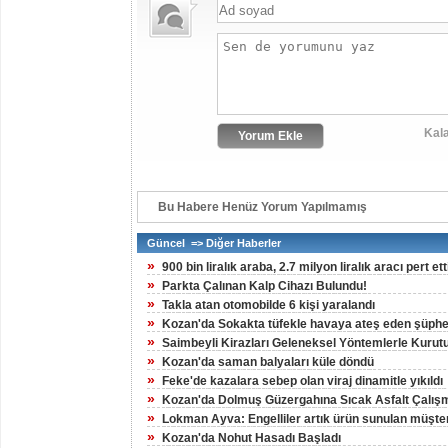
Kala
Bu Habere Henüz Yorum Yapılmamış
Güncel => Diğer Haberler
»
900 bin liralık araba, 2.7 milyon liralık aracı pert ett
»
Parkta Çalınan Kalp Cihazı Bulundu!
»
Takla atan otomobilde 6 kişi yaralandı
»
Kozan'da Sokakta tüfekle havaya ateş eden şüpheli
»
Saimbeyli Kirazları Geleneksel Yöntemlerle Kurut
»
Kozan'da saman balyaları küle döndü
»
Feke'de kazalara sebep olan viraj dinamitle yıkıldı
»
Kozan'da Dolmuş Güzergahına Sıcak Asfalt Çalış
»
Lokman Ayva: Engelliler artık ürün sunulan müşteri
»
Kozan'da Nohut Hasadı Başladı