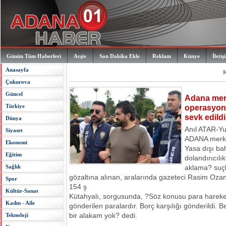
Günün Tüm Haberleri
Arşiv
Son Dakika Ekle
Reklam
Künye
İletiş
Anasayfa
K
Çukurova
Güncel
Adana merk
Türkiye
operasyonu
sevk edildi
Dünya
Anıl ATAR-Y
Siyaset
ADANA merkez
Ekonomi
Yasa dışı bahi
Eğitim
dolandırıcılı
Sağlık
aklama? suçl
gözaltına alınan, aralarında gazeteci Rasim Oza
Spor
154 ş
Kültür-Sanat
Kütahyalı, sorgusunda, ?Söz konusu para hareketli
Kadın - Aile
gönderilen paralardır. Borç karşılığı gönderildi. 
bir alakam yok? dedi.
Teknoloji