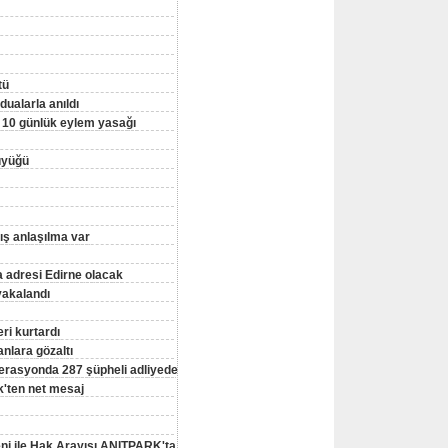
tü
ualarla anıldı
 10 günlük eylem yasağı
büyüğü
lış anlaşılma var
a adresi Edirne olacak
yakalandı
ri kurtardı
nlara gözaltı
erasyonda 287 şüpheli adliyede
'ten net mesaj
ni ile Hak Arayışı ANITPARK'ta