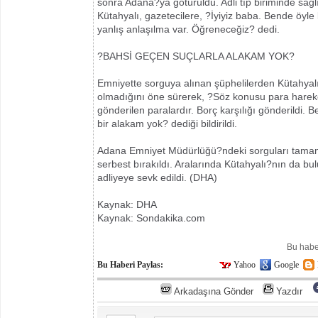
sonra Adana?ya götürüldü. Adli tıp biriminde sağl
Kütahyalı, gazetecilere, ?İyiyiz baba. Bende öyle b
yanlış anlaşılma var. Öğreneceğiz? dedi.
?BAHSİ GEÇEN SUÇLARLA ALAKAM YOK?
Emniyette sorguya alınan şüphelilerden Kütahyalı?
olmadığını öne sürerek, ?Söz konusu para hareketl
gönderilen paralardır. Borç karşılığı gönderildi. 
bir alakam yok? dediği bildirildi.
Adana Emniyet Müdürlüğü?ndeki sorguları tamam
serbest bırakıldı. Aralarında Kütahyalı?nın da bu
adliyeye sevk edildi. (DHA)
Kaynak: DHA
Kaynak: Sondakika.com
Bu habe
Bu Haberi Paylas:
Yahoo
Google
Arkadaşına Gönder
Yazdır