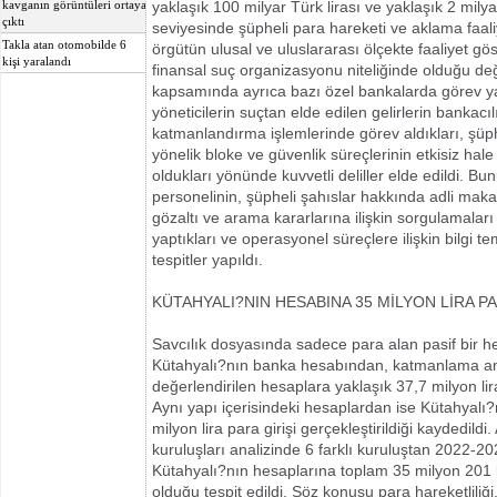
yaklaşık 100 milyar Türk lirası ve yaklaşık 2 mily
kavganın görüntüleri ortaya
çıktı
seviyesinde şüpheli para hareketi ve aklama faaliye
Takla atan otomobilde 6
örgütün ulusal ve uluslararası ölçekte faaliyet gö
kişi yaralandı
finansal suç organizasyonu niteliğinde olduğu değ
kapsamında ayrıca bazı özel bankalarda görev y
yöneticilerin suçtan elde edilen gelirlerin bankacıl
katmanlandırma işlemlerinde görev aldıkları, şüph
yönelik bloke ve güvenlik süreçlerinin etkisiz hale
oldukları yönünde kuvvetli deliller elde edildi. B
personelinin, şüpheli şahıslar hakkında adli mak
gözaltı ve arama kararlarına ilişkin sorgulamaları
yaptıkları ve operasyonel süreçlere ilişkin bilgi te
tespitler yapıldı.
KÜTAHYALI?NIN HESABINA 35 MİLYON LİRA PA
Savcılık dosyasında sadece para alan pasif bir h
Kütahyalı?nın banka hesabından, katmanlama ama
değerlendirilen hesaplara yaklaşık 37,7 milyon lira 
Aynı yapı içerisindeki hesaplardan ise Kütahyalı
milyon lira para girişi gerçekleştirildiği kaydedil
kuruluşları analizinde 6 farklı kuruluştan 2022-20
Kütahyalı?nın hesaplarına toplam 35 milyon 201 bi
olduğu tespit edildi. Söz konusu para hareketliliğ