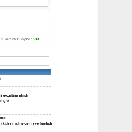
n Karekter Sayısı :
500
i
 gözaltına alındı
uluyor
ması
 kitlesi haline gelmeye başladı