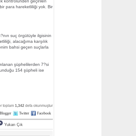
ık kontrolünden geçirilen
ir para hareketliliği yok. Bir
nın suç örgütüyle ilgisinin
iliği, alacağıma karşılık
Benim bahsi geçen suçlarla
lanan şüphelilerden 7?si
lunduğu 154 şüpheli ise
r toplam
1,342
defa okunmuştur
Blogger
Twitter
Facebook
Yukarı Çık