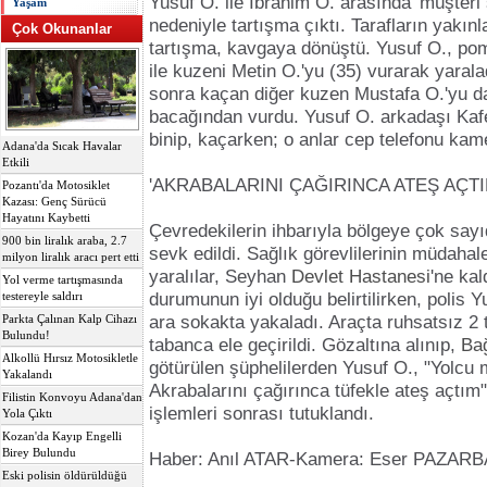
Yusuf O. ile İbrahim O. arasında 'müşteri 
Yaşam
nedeniyle tartışma çıktı. Tarafların yakın
Çok Okunanlar
tartışma, kavgaya dönüştü. Yusuf O., pom
ile kuzeni Metin O.'yu (35) vurarak yaral
sonra kaçan diğer kuzen Mustafa O.'yu d
bacağından vurdu. Yusuf O. arkadaşı Kaf
binip, kaçarken; o anlar cep telefonu kam
Adana'da Sıcak Havalar
Etkili
'AKRABALARINI ÇAĞIRINCA ATEŞ AÇTI
Pozantı'da Motosiklet
Kazası: Genç Sürücü
Hayatını Kaybetti
Çevredekilerin ihbarıyla bölgeye çok sayıd
900 bin liralık araba, 2.7
sevk edildi. Sağlık görevlilerinin müdahal
milyon liralık aracı pert etti
yaralılar, Seyhan
Devlet Hastanesi
'ne kal
Yol verme tartışmasında
durumunun iyi olduğu belirtilirken, polis Y
testereyle saldırı
ara sokakta yakaladı. Araçta ruhsatsız 2 t
Parkta Çalınan Kalp Cihazı
Bulundu!
tabanca ele geçirildi. Gözaltına alınıp,
Bağ
Alkollü Hırsız Motosikletle
götürülen şüphelilerden Yusuf O., "Yolcu 
Yakalandı
Akrabalarını çağırınca tüfekle ateş açtım"
Filistin Konvoyu Adana'dan
işlemleri sonrası tutuklandı.
Yola Çıktı
Kozan'da Kayıp Engelli
Birey Bulundu
Haber: Anıl ATAR-Kamera: Eser PAZAR
Eski polisin öldürüldüğü