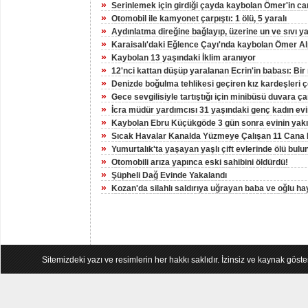
»
Serinlemek için girdiği çayda kaybolan Ömer'in can
»
Otomobil ile kamyonet çarpıştı: 1 ölü, 5 yaralı
»
Aydınlatma direğine bağlayıp, üzerine un ve sıvı y
»
Karaisalı'daki Eğlence Çayı'nda kaybolan Ömer A
»
Kaybolan 13 yaşındaki İklim aranıyor
»
12'nci kattan düşüp yaralanan Ecrin'in babası: Bir 
»
Denizde boğulma tehlikesi geçiren kız kardeşleri ç
»
Gece sevgilisiyle tartıştığı için minibüsü duvara ç
»
İcra müdür yardımcısı 31 yaşındaki genç kadın ev
»
Kaybolan Ebru Küçükgöde 3 gün sonra evinin yakı
»
Sıcak Havalar Kanalda Yüzmeye Çalışan 11 Cana 
»
Yumurtalık'ta yaşayan yaşlı çift evlerinde ölü bulu
»
Otomobili arıza yapınca eski sahibini öldürdü!
»
Şüpheli Dağ Evinde Yakalandı
»
Kozan'da silahlı saldırıya uğrayan baba ve oğlu hay
Sitemizdeki yazı ve resimlerin her hakkı saklıdır. İzinsiz ve kaynak göst