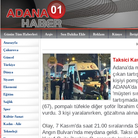
Günün Tüm Haberleri
Arşiv
Son Dakika Ekle
Reklam
Künye
İletiş
Anasayfa
K
Çukurova
Güncel
Taksici Ka
Türkiye
Adana'da m
Dünya
çıkan tartı
Siyaset
kişiyi pomp
ADANA'da 
Ekonomi
'müşteri sı
Eğitim
tartışmada
Sağlık
(67), pompalı tüfekle diğer şoför İbrahim 
Spor
vurdu. 3 kişi yaralanırken, gözaltına alına
Kültür-Sanat
Kadın - Aile
Olay
, 7 Kasım'da saat 21.00 sıralarında
S
Teknoloji
Angın Bulvarı'nda meydana geldi. Taksi du