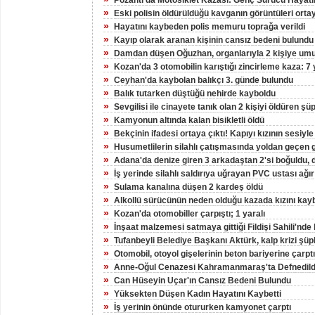
Pozantı'da Motosiklet Kazası: Genç Sürücü Hayatı
»
Eski polisin öldürüldüğü kavganın görüntüleri ortay
»
Hayatını kaybeden polis memuru toprağa verildi
»
Kayıp olarak aranan kişinin cansız bedeni bulundu
»
Damdan düşen Oğuzhan, organlarıyla 2 kişiye umu
»
Kozan'da 3 otomobilin karıştığı zincirleme kaza: 7 
»
Ceyhan'da kaybolan balıkçı 3. günde bulundu
»
Balık tutarken düştüğü nehirde kayboldu
»
Sevgilisi ile cinayete tanık olan 2 kişiyi öldüren şü
»
Kamyonun altında kalan bisikletli öldü
»
Bekçinin ifadesi ortaya çıktı! Kapıyı kızının sesiyle
»
Husumetlilerin silahlı çatışmasında yoldan geçen 
»
Adana'da denize giren 3 arkadaştan 2'si boğuldu, di
»
İş yerinde silahlı saldırıya uğrayan PVC ustası ağır
»
Sulama kanalına düşen 2 kardeş öldü
»
Alkollü sürücünün neden olduğu kazada kızını kay
»
Kozan'da otomobiller çarpıştı; 1 yaralı
»
İnşaat malzemesi satmaya gittiği Fildişi Sahili'nde
»
Tufanbeyli Belediye Başkanı Aktürk, kalp krizi şüp
»
Otomobil, otoyol gişelerinin beton bariyerine çarptı
»
Anne-Oğul Cenazesi Kahramanmaraş'ta Defnedild
»
Can Hüseyin Uçar'ın Cansız Bedeni Bulundu
»
Yüksekten Düşen Kadın Hayatını Kaybetti
»
İş yerinin önünde otururken kamyonet çarptı