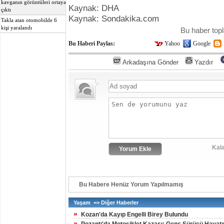
kavganın görüntüleri ortaya
Kaynak: DHA
çıktı
Kaynak: Sondakika.com
Takla atan otomobilde 6
kişi yaralandı
Bu haber to
Bu Haberi Paylas:
Yahoo
Google
Arkadaşına Gönder
Yazdır
Kala
Bu Habere Henüz Yorum Yapılmamış
Yaşam => Diğer Haberler
»
Kozan'da Kayıp Engelli Birey Bulundu
»