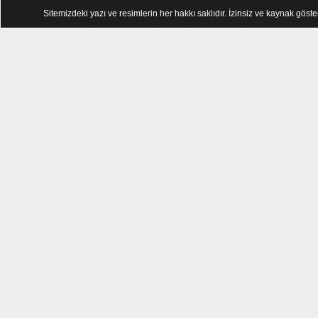
Sitemizdeki yazı ve resimlerin her hakkı saklıdır. İzinsiz ve kaynak göst