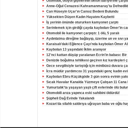
»
Otomobil, otoyol gişelerinin beton bariyerine çarptı
»
Anne-Oğul Cenazesi Kahramanmaraş'ta Defnedild
»
Can Hüseyin Uçar'ın Cansız Bedeni Bulundu
»
Yüksekten Düşen Kadın Hayatını Kaybetti
»
İş yerinin önünde otururken kamyonet çarptı
»
Serinlemek için girdiği çayda kaybolan Ömer'in can
»
Otomobil ile kamyonet çarpıştı: 1 ölü, 5 yaralı
»
Aydınlatma direğine bağlayıp, üzerine un ve sıvı y
»
Karaisalı'daki Eğlence Çayı'nda kaybolan Ömer A
»
Kaybolan 13 yaşındaki İklim aranıyor
»
12'nci kattan düşüp yaralanan Ecrin'in babası: Bir 
»
Denizde boğulma tehlikesi geçiren kız kardeşleri ç
»
Gece sevgilisiyle tartıştığı için minibüsü duvara ç
»
İcra müdür yardımcısı 31 yaşındaki genç kadın ev
»
Kaybolan Ebru Küçükgöde 3 gün sonra evinin yakı
»
Sıcak Havalar Kanalda Yüzmeye Çalışan 11 Cana 
»
Yumurtalık'ta yaşayan yaşlı çift evlerinde ölü bulu
»
Otomobili arıza yapınca eski sahibini öldürdü!
»
Şüpheli Dağ Evinde Yakalandı
»
Kozan'da silahlı saldırıya uğrayan baba ve oğlu hay