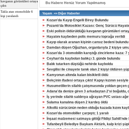
kavganın görüntüleri ortaya
Bu Habere Henüz Yorum Yapılmamış
çıktı
Takla atan otomobilde 6
Yaşam => Diğer Haberler
kişi yaralandı
»
Kozan'da Kayıp Engelli Birey Bulundu
»
Pozantı'da Motosiklet Kazası: Genç Sürücü Hayatı
»
Eski polisin öldürüldüğü kavganın görüntüleri ortay
»
Hayatını kaybeden polis memuru toprağa verildi
»
Kayıp olarak aranan kişinin cansız bedeni bulundu
»
Damdan düşen Oğuzhan, organlarıyla 2 kişiye umu
»
Kozan'da 3 otomobilin karıştığı zincirleme kaza: 7 
»
Ceyhan'da kaybolan balıkçı 3. günde bulundu
»
Balık tutarken düştüğü nehirde kayboldu
»
Sevgilisi ile cinayete tanık olan 2 kişiyi öldüren şü
»
Kamyonun altında kalan bisikletli öldü
»
Bekçinin ifadesi ortaya çıktı! Kapıyı kızının sesiyle
»
Husumetlilerin silahlı çatışmasında yoldan geçen 
»
Adana'da denize giren 3 arkadaştan 2'si boğuldu, di
»
İş yerinde silahlı saldırıya uğrayan PVC ustası ağır
»
Sulama kanalına düşen 2 kardeş öldü
»
Alkollü sürücünün neden olduğu kazada kızını kay
»
Kozan'da otomobiller çarpıştı; 1 yaralı
»
İnşaat malzemesi satmaya gittiği Fildişi Sahili'nde
»
Tufanbeyli Belediye Başkanı Aktürk, kalp krizi şüp