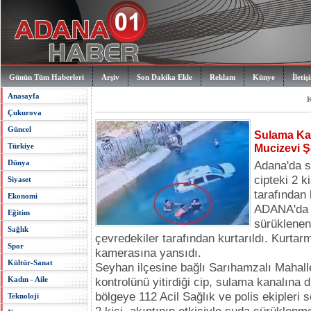
Günün Tüm Haberleri
Arşiv
Son Dakika Ekle
Reklam
Künye
İletiş
Anasayfa
K
Çukurova
Güncel
Sulama Ka
Türkiye
Mucizevi Şe
Dünya
Adana'da s
cipteki 2 k
Siyaset
tarafından 
Ekonomi
ADANA'da 
Eğitim
sürüklenen 
Sağlık
çevredekiler tarafından kurtarıldı.
Kurtar
Spor
kamerasına yansıdı.
Kültür-Sanat
Seyhan
ilçesine bağlı Sarıhamzalı Mahal
Kadın - Aile
kontrolünü yitirdiği cip, sulama kanalına 
bölgeye 112 Acil Sağlık ve polis ekipleri s
Teknoloji