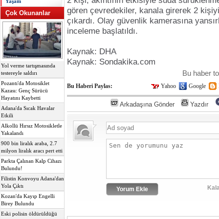
2 kişi, akıntının etkisiyle suda sürüklen
Yaşam
gören çevredekiler, kanala girerek 2 kişiy
Çok Okunanlar
çıkardı. Olay güvenlik kamerasına yansırk
inceleme başlatıldı.
Kaynak: DHA
Kaynak: Sondakika.com
Yol verme tartışmasında
Bu haber t
testereyle saldırı
Pozantı'da Motosiklet
Bu Haberi Paylas:
Yahoo
Google
Kazası: Genç Sürücü
Hayatını Kaybetti
Arkadaşına Gönder
Yazdır
Adana'da Sıcak Havalar
Etkili
Alkollü Hırsız Motosikletle
Yakalandı
900 bin liralık araba, 2.7
milyon liralık aracı pert etti
Parkta Çalınan Kalp Cihazı
Bulundu!
Filistin Konvoyu Adana'dan
Yola Çıktı
Kala
Kozan'da Kayıp Engelli
Birey Bulundu
Eski polisin öldürüldüğü