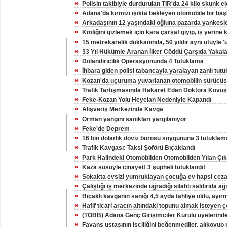
»
Polisin takibiyle durdurulan TIR'da 24 kilo skunk ele
»
Adana'da kırmızı ışıkta bekleyen otomobile bir başk
»
Arkadaşının 12 yaşındaki oğluna pazarda yankesici
»
Kmliğini gizlemek için kara çarşaf giyip, iş yerine
»
15 metrekarelik dükkanında, 50 yıldır aynı ütüyle '
»
33 Yıl Hükümle Aranan İlker Cöddü Çarşıda Yakal
»
Dolandırıcılık Operasyonunda 4 Tutuklama
»
İhbara giden polisi tabancayla yaralayan zanlı tutu
»
Kozan'da uçuruma yuvarlanan otomobilin sürücüs
»
Trafik Tartışmasında Hakaret Eden Doktora Kovu
»
Feke-Kozan Yolu Heyelan Nedeniyle Kapandı
»
Alışveriş Merkezinde Kavga
»
Orman yangını sanıkları yargılanıyor
»
Feke'de Deprem
»
16 bin dolarlık döviz bürosu soygununa 3 tutuklam
»
Trafik Kavgası: Taksi Şoförü Bıçaklandı
»
Park Halindeki Otomobilden Otomobilden Yılan Çıka
»
Kaza süsüyle cinayet! 3 şüpheli tutuklandı!
»
Sokakta evsizi yumruklayan çocuğa ev hapsi ceza
»
Çalıştığı iş merkezinde uğradığı silahlı saldırıda ağ
»
Bıçaklı kavganın sanığı 4,5 ayda tahliye oldu, ayır
»
Hafif ticari aracın altındaki topunu almak isteyen 
»
(TOBB) Adana Genç Girişimciler Kurulu üyelerinden
»
Fayans ustasının işçiliğini beğenmediler, alıkoyup p