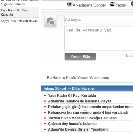
3. günde bulundu
Arkadaşına Gönder
Yazdır
Yaşlı Kadın Kıl Payı
Kurtuldu
Kapya Biber Hasadı Başladı
Kala
Bu Habere Henüz Yorum Yapılmamış
Adana Güncel => Diğer Haberler
»
Yaşlı Kadın Kıl Payı Kurtuldu
»
Adana'da Tabanca ile İşlenen Cinayet
»
Refakatçi gibi gittiği hastanenin otoparkından moto
»
Kebapçıya kurşun yağmurunda 4 kişi yaralandı
»
Tozdan Bıkan Mahalleli Sokağa Halı Serdi
»
Çalınan tiny house'u bulundu
»
Adana'da Denize Girişler Yasaklandı