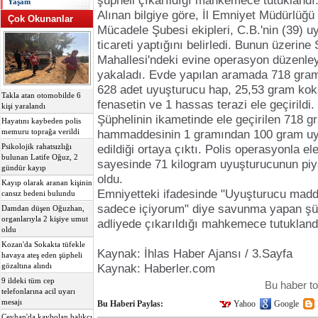
şüpheli çıkarıldığı mahkemece tutuklandı
Yaşam
Alınan bilgiye göre, İl Emniyet Müdürlüğü
Çok Okunanlar
Mücadele Şubesi ekipleri, C.B.'nin (39) 
ticareti yaptığını belirledi. Bunun üzerine
Mahallesi'ndeki evine operasyon düzenley
yakaladı. Evde yapılan aramada 718 gra
628 adet uyuşturucu hap, 25,53 gram kok
Takla atan otomobilde 6
fenasetin ve 1 hassas terazi ele geçirildi.
kişi yaralandı
Şüphelinin ikametinde ele geçirilen 718 
Hayatını kaybeden polis
memuru toprağa verildi
hammaddesinin 1 gramından 100 gram uy
Psikolojik rahatsızlığı
edildiği ortaya çıktı. Polis operasyonla
bulunan Latife Oğuz, 2
sayesinde 71 kilogram uyuşturucunun piy
gündür kayıp
oldu.
Kayıp olarak aranan kişinin
Emniyetteki ifadesinde "Uyuşturucu mad
cansız bedeni bulundu
sadece içiyorum" diye savunma yapan şüp
Damdan düşen Oğuzhan,
organlarıyla 2 kişiye umut
adliyede çıkarıldığı mahkemece tutuklan
oldu
Kozan'da Sokakta tüfekle
Kaynak: İhlas Haber Ajansı /
3.Sayfa
havaya ateş eden şüpheli
gözaltına alındı
Kaynak: Haberler.com
9 ildeki tüm cep
Bu haber t
telefonlarına acil uyarı
mesajı
Bu Haberi Paylas:
Yahoo
Google
Ceyhan'da kaybolan balıkçı