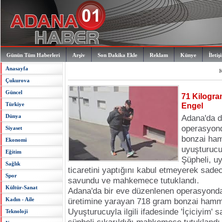
Günün Tüm Haberleri
Arşiv
Son Dakika Ekle
Reklam
Künye
İletiş
Anasayfa
K
Çukurova
Güncel
71 Kilogra
Türkiye
Engel
Dünya
Adana'da 
operasyond
Siyaset
bonzai ha
Ekonomi
uyuşturucu 
Eğitim
Şüpheli, u
Sağlık
ticaretini yaptığını kabul etmeyerek sadec
Spor
savundu ve mahkemece tutuklandı.
Kültür-Sanat
Adana'da bir eve düzenlenen operasyonda
Kadın - Aile
üretimine yarayan 718 gram bonzai hammad
Uyuşturucuyla ilgili ifadesinde 'İçiciyim'
Teknoloji