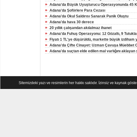
»
Adana'da Büyük Uyuşturucu Operasyonunda 45 Kiş
»
Adana'da Şoförlere Para Cezası
»
Adana'da Okul Saldırısı Sanarak Panik Oluştu
»
Adana'da hava 30 derece
»
20 yıllık çalışandan akılalmaz ihanet
»
Adana'da Fuhuş Operasyonu: 12 Gözaltı, 9 Tutukl
»
Fiyatı 1 TL'ye düşürüldü, markette büyük izdiham 
»
Adana'da Çifte Cinayet: Uzman Çavuşa Müebbet 
»
Adana'da suçtan elde edilen mal varlığını aklayan
Sitemizdeki yazı ve resimlerin her hakkı saklıdır. İzinsiz ve kaynak göst