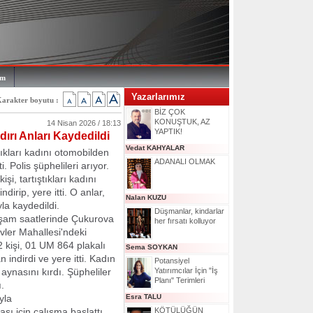
im
Yazarlarımız
arakter boyutu :
BİZ ÇOK
KONUŞTUK, AZ
14 Nisan 2026 / 18:13
YAPTIK!
dırı Anları Kaydedildi
Vedat KAHYALAR
ıştıkları kadını otomobilden
ADANALI OLMAK
ti. Polis şüphelileri arıyor.
şi, tartıştıkları kadını
dirip, yere itti. O anlar,
Nalan KUZU
la kaydedildi.
Düşmanlar, kindarlar
kşam saatlerinde Çukurova
her fırsatı kolluyor
vler Mahallesi'ndeki
 kişi, 01 UM 864 plakalı
Sema SOYKAN
n indirdi ve yere itti. Kadın
Potansiyel
 aynasını kırdı. Şüpheliler
Yatırımcılar İçin "İş
Planı" Terimleri
.
yla
Esra TALU
sı için çalışma başlattı.
KÖTÜLÜĞÜN