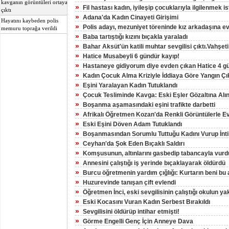
kavganın görüntüleri ortaya
»
Fil hastası kadın, iyileşip çocuklarıyla ilgilenmek is
çıktı
»
Adana'da Kadın Cinayeti Girişimi
Hayatını kaybeden polis
»
Polis adayı, mezuniyet töreninde kız arkadaşına evlil
memuru toprağa verildi
»
Baba tartıştığı kızını bıçakla yaraladı
»
Bahar Aksüt'ün katili muhtar sevgilisi çıktı.Vahşeti i
»
Hatice Musabeyli 6 gündür kayıp!
»
Hastaneye gidiyorum diye evden çıkan Hatice 4 g
»
Kadın Çocuk Alma Kriziyle İddiaya Göre Yangın Çı
»
Eşini Yaralayan Kadın Tutuklandı
»
Çocuk Tesliminde Kavga: Eski Eşler Gözaltına Alın
»
Boşanma aşamasındaki eşini trafikte darbetti
»
Afrikalı Öğretmen Kozan'da Renkli Görüntülerle Ev
»
Eski Eşini Döven Adam Tutuklandı
»
Boşanmasından Sorumlu Tuttuğu Kadını Vurup İntih
»
Ceyhan'da Şok Eden Bıçaklı Saldırı
»
Komşusunun, altınlarını gasbedip tabancayla vurd
»
Annesini çalıştığı iş yerinde bıçaklayarak öldürdü
»
Burcu öğretmenin yardım çığlığı: Kurtarın beni b
»
Huzurevinde tanışan çift evlendi
»
Öğretmen İnci, eski sevgilisinin çalıştığı okulun y
»
Eski Kocasını Vuran Kadın Serbest Bırakıldı
»
Sevgilisini öldürüp intihar etmişti!
»
Görme Engelli Genç İçin Anneye Dava