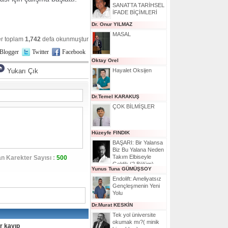
SANATTA TARİHSEL
İFADE BİÇİMLERİ
Dr. Onur YILMAZ
MASAL
r toplam
1,742
defa okunmuştur
Blogger
Twitter
Facebook
Oktay Orel
Yukarı Çık
Hayalet Oksijen
Dr.Temel KARAKUŞ
ÇOK BİLMİŞLER
Hüzeyfe FINDIK
BAŞARI: Bir Yalansa
Biz Bu Yalana Neden
Takım Elbiseyle
n Karekter Sayısı :
500
Geldik (2.Bölüm)
Yunus Tuna GÜMÜŞSOY
Endolift: Ameliyatsız
Gençleşmenin Yeni
Yolu
Dr.Murat KESKİN
Tek yol üniversite
okumak mı?( minik
ür kayıp