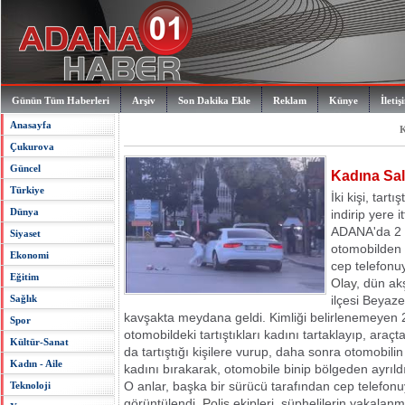
Günün Tüm Haberleri
Arşiv
Son Dakika Ekle
Reklam
Künye
İletiş
Anasayfa
K
Çukurova
Güncel
Kadına Sal
Türkiye
İki kişi, tart
Dünya
indirip yere it
ADANA'da 2 ki
Siyaset
otomobilden in
Ekonomi
cep telefonuy
Eğitim
Olay
, dün a
Sağlık
ilçesi Beyaze
kavşakta meydana geldi. Kimliği belirlenemeyen 2
Spor
otomobildeki tartıştıkları kadını tartaklayıp, araçta
Kültür-Sanat
da tartıştığı kişilere vurup, daha sonra otomobilin
Kadın - Aile
kadını bırakarak, otomobile binip bölgeden ayrıldı
O anlar, başka bir sürücü tarafından cep telefonu
Teknoloji
görüntülendi.
Polis
ekipleri, şüphelilerin yakalanma