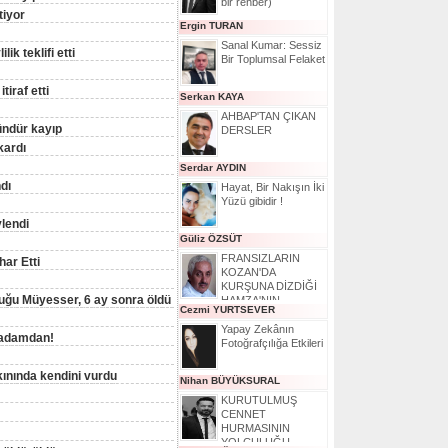
bir rehber)
tiyor
Ergin TURAN
Sanal Kumar: Sessiz
ik teklifi etti
Bir Toplumsal Felaket
tiraf etti
Serkan KAYA
AHBAP'TAN ÇIKAN
ündür kayıp
DERSLER
kardı
Serdar AYDIN
dı
Hayat, Bir Nakışın İki
Yüzü gibidir !
lendi
Güliz ÖZSÜT
FRANSIZLARIN
ar Etti
KOZAN'DA
KURŞUNA DİZDİĞİ
uğu Müyesser, 6 ay sonra öldü
HAMZA'NIN
Cezmi YURTSEVER
HİKAYESİ
Yapay Zekânın
u adamdan!
Fotoğrafçılığa Etkileri
akınında kendini vurdu
Nihan BÜYÜKSURAL
KURUTULMUŞ
CENNET
HURMASININ
YOLCULUĞU