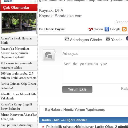
Yaşam
Çok Okunanlar
Kaynak: DHA
Kaynak: Sondakika.com
Bu habe
Bu Haberi Paylas:
Yahoo
Google
Adana'da Sıcak Havalar
Arkadaşına Gönder
Yazdır
Etkili
Pozantı'da Motosiklet
Kazası: Genç Sürücü
Hayatını Kaybetti
Yol verme tartışmasında
testereyle saldırı
900 bin liralık araba, 2.7
milyon liralık aracı pert etti
Parkta Çalınan Kalp Cihazı
Bulundu!
Kala
Alkollü Hırsız Motosikletle
Yakalandı
Kozan'da Kayıp Engelli
Birey Bulundu
Bu Habere Henüz Yorum Yapılmamış
Filistin Konvoyu Adana'dan
Yola Çıktı
Kadın - Aile => Diğer Haberler
Eski polisin öldürüldüğü
»
Psikolojik rahatsızlığı bulunan Latife Oğuz, 2 günd